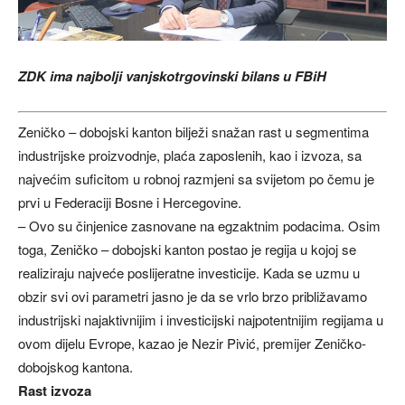
ZDK ima najbolji vanjskotrgovinski bilans u FBiH
Zeničko – dobojski kanton bilježi snažan rast u segmentima
industrijske proizvodnje, plaća zaposlenih, kao i izvoza, sa
najvećim suficitom u robnoj razmjeni sa svijetom po čemu je
prvi u Federaciji Bosne i Hercegovine.
– Ovo su činjenice zasnovane na egzaktnim podacima. Osim
toga, Zeničko – dobojski kanton postao je regija u kojoj se
realiziraju najveće poslijeratne investicije. Kada se uzmu u
obzir svi ovi parametri jasno je da se vrlo brzo približavamo
industrijski najaktivnijim i investicijski najpotentnijim regijama u
ovom dijelu Evrope, kazao je Nezir Pivić, premijer Zeničko-
dobojskog kantona.
Rast izvoza