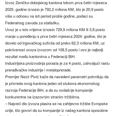
Izvoz Zeničko-dobojskog kantona tokom prva četiri mjeseca
2025. godine iznosio je 792,2 miliona KM, što je 20,9 posto
više u odnosu na isti period prošle godine, podaci su
Federalnog zavoda za statistiku.
Uvoz je u isto vrijeme iznosio 729,9 miliona KM ili 3,8 posto
manje u poređenju s prva četiri mjeseca 2024. godine, što je
dovelo od trgovačkog suficita od preko 62,3 miliona KM, uz
pokrivenost uvoza izvozom od 108,5 posto i ovo je najbolji
rezultat među kantonima u Federaciji BiH.
Industrijska proizvodnja porasla je za 4 posto, zahvaljući rastu
prerađivačke industrije i metaloprerade.
Premijer Nezir Pivić kaže da navedeni parametri potvrđuju da
je privreda ovog kantona jedan od stubova ekonomskog
razvoja Federacije BiH, a da su ovdašnje kompanije
konkurentne na izazovnim stranim tržištima.
– Najveći dio izvoza plasira se na zahtjevno tržište Evropske
unije, što govori da su kompanije iz našeg kantona sposobne