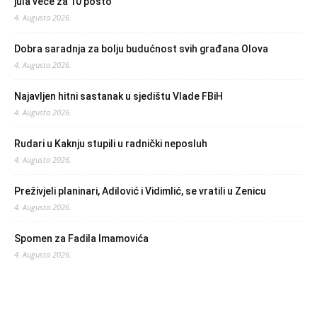
jula veće za 10 posto
4. Augusta 2026.
Dobra saradnja za bolju budućnost svih građana Olova
4. Augusta 2026.
Najavljen hitni sastanak u sjedištu Vlade FBiH
4. Augusta 2026.
Rudari u Kaknju stupili u radnički neposluh
4. Augusta 2026.
Preživjeli planinari, Adilović i Vidimlić, se vratili u Zenicu
4. Augusta 2026.
Spomen za Fadila Imamovića
4. Augusta 2026.