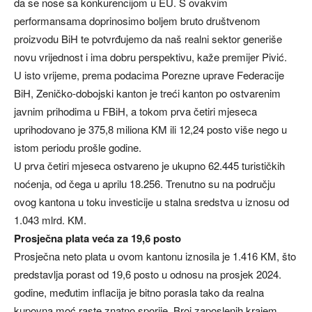
da se nose sa konkurencijom u EU. S ovakvim
performansama doprinosimo boljem bruto društvenom
proizvodu BiH te potvrđujemo da naš realni sektor generiše
novu vrijednost i ima dobru perspektivu, kaže premijer Pivić.
U isto vrijeme, prema podacima Porezne uprave Federacije
BiH, Zeničko-dobojski kanton je treći kanton po ostvarenim
javnim prihodima u FBiH, a tokom prva četiri mjeseca
uprihodovano je 375,8 miliona KM ili 12,24 posto više nego u
istom periodu prošle godine.
U prva četiri mjeseca ostvareno je ukupno 62.445 turističkih
noćenja, od čega u aprilu 18.256. Trenutno su na području
ovog kantona u toku investicije u stalna sredstva u iznosu od
1.043 mlrd. KM.
Prosječna plata veća za 19,6 posto
Prosječna neto plata u ovom kantonu iznosila je 1.416 KM, što
predstavlja porast od 19,6 posto u odnosu na prosjek 2024.
godine, međutim inflacija je bitno porasla tako da realna
kupovna moć raste znatno sporije. Broj zaposlenih krajem