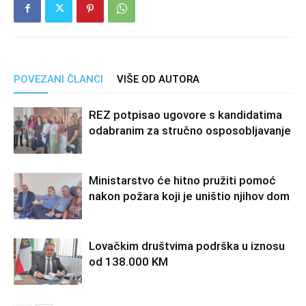
POVEZANI ČLANCI
VIŠE OD AUTORA
REZ potpisao ugovore s kandidatima
odabranim za stručno osposobljavanje
Ministarstvo će hitno pružiti pomoć
nakon požara koji je uništio njihov dom
Lovačkim društvima podrška u iznosu
od 138.000 KM