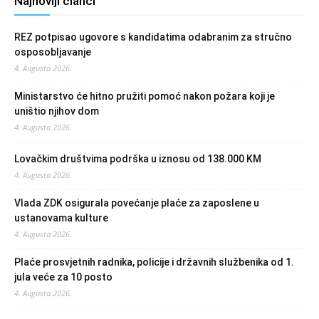
Najnoviji članci
REZ potpisao ugovore s kandidatima odabranim za stručno
osposobljavanje
4. Augusta 2026.
Ministarstvo će hitno pružiti pomoć nakon požara koji je
uništio njihov dom
4. Augusta 2026.
Lovačkim društvima podrška u iznosu od 138.000 KM
4. Augusta 2026.
Vlada ZDK osigurala povećanje plaće za zaposlene u
ustanovama kulture
4. Augusta 2026.
Plaće prosvjetnih radnika, policije i državnih službenika od 1.
jula veće za 10 posto
4. Augusta 2026.