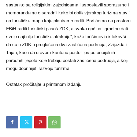
sastanke sa religijskim zajednicama i uspostavili sporazume i
memorandume o saradnji kako bi oblik vjerskog turizma stavili
na turističku mapu koju planiramo raditi. Prvi ćemo na prostoru
FBiH raditi turistički pasoš ZDK, a svaka općina i grad će dati
svoje najbolje turističke atrakcije“, kaže Ibrišimović istakavši
da su u ZDK-u proglašena dva zaštićena područja, Zvijezda i
Tajan, kao i da u ovom kantonu postoji još potencijalnih
prirodnih ljepota koje trebaju postati zaštićena područja, a koji
mogu doprinijeti razvoju turizma.
Ostatak pročitajte u printanom izdanju