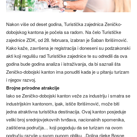
Nakon više od deset godina, Turistička zajednica Zeničko-
dobojskog kantona je počela sa radom. Na čelo Turističke
zajednice ZDK, od 28. februara, izabran je Šaban Ibrišimović.
Kako kaže, završena je registracija i doneseni su podzakonski
akti koji regulišu rad Turističke zajednice te su odredili da ova
godina bude godina analiza i istraživanja, da bi saznali šta
Zeničko-dobojski kanton ima ponuditi kada je u pitanju turizam
i njegov razvoj.
Brojne prirodne atrakcije
Iako se Zeničko-dobojski kanton veže za industriju i smatra se
industrijskim kantonom, ipak, ističe Ibrišimović, može biti
jedna atraktivna turistička destinacija. Ovaj kanton posjeduje
veliki broj srednjovjekovnih tvrđava, nacionalnih spomenika,
zaštićena područja… koji pogoduju da se turizam na ovom
području razvije u svom punom obliku. „Dolina rijeke Bosne