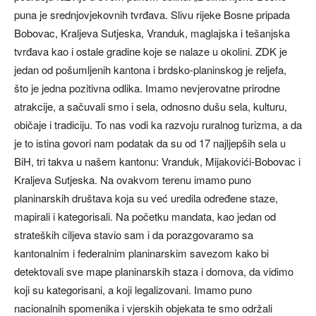
puna je srednjovjekovnih tvrđava. Slivu rijeke Bosne pripada
Bobovac, Kraljeva Sutjeska, Vranduk, maglajska i tešanjska
tvrđava kao i ostale gradine koje se nalaze u okolini. ZDK je
jedan od pošumljenih kantona i brdsko-planinskog je reljefa,
što je jedna pozitivna odlika. Imamo nevjerovatne prirodne
atrakcije, a sačuvali smo i sela, odnosno dušu sela, kulturu,
običaje i tradiciju. To nas vodi ka razvoju ruralnog turizma, a da
je to istina govori nam podatak da su od 17 najljepših sela u
BiH, tri takva u našem kantonu: Vranduk, Mijakovići-Bobovac i
Kraljeva Sutjeska. Na ovakvom terenu imamo puno
planinarskih društava koja su već uredila određene staze,
mapirali i kategorisali. Na početku mandata, kao jedan od
strateških ciljeva stavio sam i da porazgovaramo sa
kantonalnim i federalnim planinarskim savezom kako bi
detektovali sve mape planinarskih staza i domova, da vidimo
koji su kategorisani, a koji legalizovani. Imamo puno
nacionalnih spomenika i vjerskih objekata te smo održali