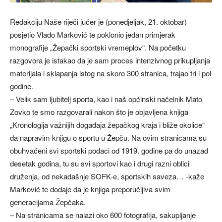
Redakciju Naše riječi jučer je (ponedjeljak, 21. oktobar)
posjetio Vlado Marković te poklonio jedan primjerak
monografije „Žepački sportski vremeplov“. Na početku
razgovora je istakao da je sam proces intenzivnog prikupljanja
materijala i sklapanja istog na skoro 300 stranica, trajao tri i pol
godine.
– Velik sam ljubitelj sporta, kao i naš općinski načelnik Mato
Zovko te smo razgovarali nakon što je objavljena knjiga
„Kronologija važnijih događaja žepačkog kraja i bliže okolice“
da napravim knjigu o sportu u Žepču. Na ovim stranicama su
obuhvaćeni svi sportski podaci od 1919. godine pa do unazad
desetak godina, tu su svi sportovi kao i drugi razni oblici
druženja, od nekadašnje SOFK-e, sportskih saveza… -kaže
Marković te dodaje da je knjiga preporučljiva svim
generacijama Žepčaka.
– Na stranicama se nalazi oko 600 fotografija, sakupljanje