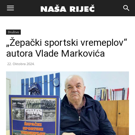
Naša
Društvo
riječ
„Žepački sportski vremeplov“
autora Vlade Markovića
Zenica
22. Oktobra 2024.