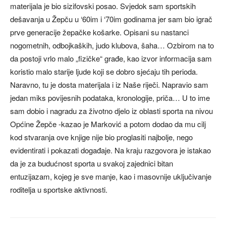
materijala je bio sizifovski posao. Svjedok sam sportskih
dešavanja u Žepču u ‘60im i ‘70im godinama jer sam bio igrač
prve generacije žepačke košarke. Opisani su nastanci
nogometnih, odbojkaških, judo klubova, šaha… Ozbirom na to
da postoji vrlo malo „fizičke“ građe, kao izvor informacija sam
koristio malo starije ljude koji se dobro sjećaju tih perioda.
Naravno, tu je dosta materijala i iz Naše riječi. Napravio sam
jedan miks povijesnih podataka, kronologije, priča… U to ime
sam dobio i nagradu za životno djelo iz oblasti sporta na nivou
Općine Žepče -kazao je Marković a potom dodao da mu cilj
kod stvaranja ove knjige nije bio proglasiti najbolje, nego
evidentirati i pokazati događaje. Na kraju razgovora je istakao
da je za budućnost sporta u svakoj zajednici bitan
entuzijazam, kojeg je sve manje, kao i masovnije uključivanje
roditelja u sportske aktivnosti.