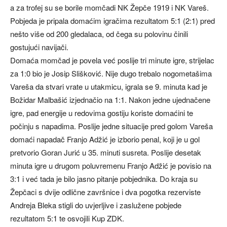
a za trofej su se borile momčadi NK Žepče 1919 i NK Vareš.
Pobjeda je pripala domaćim igračima rezultatom 5:1 (2:1) pred
nešto više od 200 gledalaca, od čega su polovinu činili
gostujući navijači.
Domaća momčad je povela već poslije tri minute igre, strijelac
za 1:0 bio je Josip Slišković. Nije dugo trebalo nogometašima
Vareša da stvari vrate u utakmicu, igrala se 9. minuta kad je
Božidar Malbašić izjednačio na 1:1. Nakon jedne ujednačene
igre, pad energije u redovima gostiju koriste domaćini te
počinju s napadima. Poslije jedne situacije pred golom Vareša
domaći napadač Franjo Adžić je izborio penal, koji je u gol
pretvorio Goran Jurić u 35. minuti susreta. Poslije desetak
minuta igre u drugom poluvremenu Franjo Adžić je povisio na
3:1 i već tada je bilo jasno pitanje pobjednika. Do kraja su
Žepčaci s dvije odlične završnice i dva pogotka rezerviste
Andreja Bleka stigli do uvjerljive i zaslužene pobjede
rezultatom 5:1 te osvojili Kup ZDK.