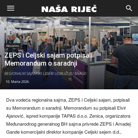
Naša
riječ
Aktuelno
ZEPS i Celjski sajam potpisali
Zenica
Memorandum o saradnji
REGIONALNI SAJAMSKI LIDERI UDRUŽUJU SNAGE:
10. Marta 2026.
Dva vodeća regionalna sajma, ZEPS i Celjski sajam, potpisali
su Memorandum o saradnji. Memorandum su potpisali Elvir
Ajanović, ispred kompanije TAPAS d.o.o. Zenica, organizatora
Međunarodnog generalnog BH sajma privrede ZEPS i Amadej
Gande komercijalni direktor kompanije Celjski sejem d.d.,