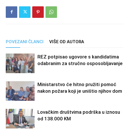
POVEZANI ČLANCI
VIŠE OD AUTORA
REZ potpisao ugovore s kandidatima
odabranim za stručno osposobljavanje
Ministarstvo će hitno pružiti pomoć
nakon požara koji je uništio njihov dom
Lovačkim društvima podrška u iznosu
od 138.000 KM