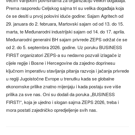
većim vanjskim površinama za organizaciju velikih događaja.
Prema rasporedu Celjskog sajma tri su velika događaja koja
će se desiti u prvoj polovini iduće godine: Sajam Agritech od
29. januara do 2. februara, Martovski sajam od od 13. do 15.
marta, te Međunarodni industrijski sajam od 14. do 17. aprila.
Međunarodni generalni BH sajam privrede ZEPS održat će se
od 2. do 5. septembra 2026. godine. Uz poruku BUSINESS
FIRST organizatori ZEPS-a su nedavno pozvali izlagače iz
cijele regije i Bosne i Hercegovine da zajedno doprinesu
ključnom imperativu stavljanja pitanja razvoja i jačanja privrede
u regiji Jugoistočne Evrope u trenutku kada se globalne
ekonomske prilike znatno mijenjaju i kada postaju sve više
prilika za sve nas. Oni su dodali da poruka „BUSINESS
FIRST!“, koja je ujedno i slogan sajma ZEPS 2026, treba i
mora postati zajedničko opredjeljenje svih nas.