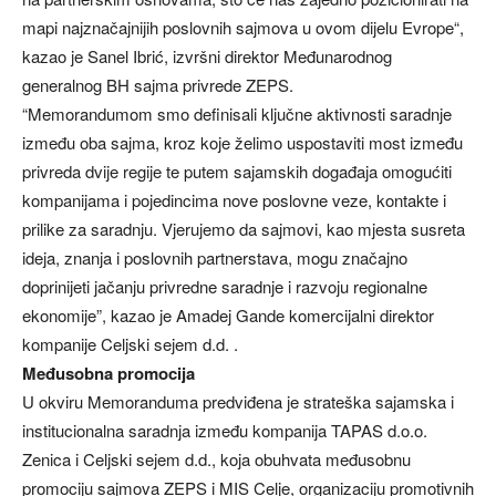
mapi najznačajnijih poslovnih sajmova u ovom dijelu Evrope“,
kazao je Sanel Ibrić, izvršni direktor Međunarodnog
generalnog BH sajma privrede ZEPS.
“Memorandumom smo definisali ključne aktivnosti saradnje
između oba sajma, kroz koje želimo uspostaviti most između
privreda dvije regije te putem sajamskih događaja omogućiti
kompanijama i pojedincima nove poslovne veze, kontakte i
prilike za saradnju. Vjerujemo da sajmovi, kao mjesta susreta
ideja, znanja i poslovnih partnerstava, mogu značajno
doprinijeti jačanju privredne saradnje i razvoju regionalne
ekonomije”, kazao je Amadej Gande komercijalni direktor
kompanije Celjski sejem d.d. .
Međusobna promocija
U okviru Memoranduma predviđena je strateška sajamska i
institucionalna saradnja između kompanija TAPAS d.o.o.
Zenica i Celjski sejem d.d., koja obuhvata međusobnu
promociju sajmova ZEPS i MIS Celje, organizaciju promotivnih