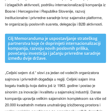
i izlagačkih aktivnosti, podršku internacionalizaciji kompanija iz
Bosne i Hercegovine i Republike Slovenije, razvoj
institucionalne i privredne saradnje kroz sajamske platforme,
te organizaciju poslovnih susreta, delegacija i B2B aktivnosti.
Cilj Memoranduma je uspostavljanje strateškog
partnerstva koje će doprinijeti internacionalizaciji
kompanija, razvoju novih poslovnih prilika,
povećanju investicija i jačanju privredne saradnje
između dvije države.
„Celjski sejem d.d.“ slovi za jedan od vodećih organizatora
sajmova i privrednih događaja u regiji. Celjski sajam ima
bogatu tradiciju koja datira još iz 1963. godine i postao je
sinonim za inovacije i kvalitetu u sajamskoj industriji. Danas
kompanija upravlja velikim sajamskim kompleksom sa više od
20.000 kvadratnih metara unutrašnjeg izložbenog prostora i