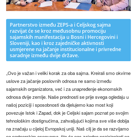
Partnerstvo između ZEPS-a i Celjskog sajma
razvijat će se kroz međusobnu promociju
sajamskih manifestacija u Bosni i Hercegovini i
Sloveniji, kao i kroz zajedničke aktivnosti
usmjerene na jačanje institucionalne i privredne
saradnje između dvije države.
„Ovo je važan i veliki korak za oba sajma. Kreirali smo okvirne
uslove za jačanje poslovnih odnosa ne samo između
sajamskih organizatora, već i za unapređenje ekonomskih
odnosa dvije zemlje. Naše prednosti se prije svega ogledaju u
našoj poziciji i sposobnosti da djelujemo kao most koji
povezuje Istok i Zapad, dok je Celjski sajam poznat po svojim
tehnološkim dostignućima, zahvaljujući kojima sve više dobija
na značaju u cijeloj Evropskoj uniji. Naš cilj je da se razvijamo
na partnerskim osnovama, što će nas zajedno pozicionirati na