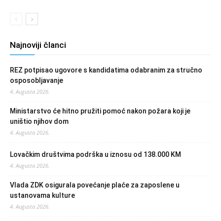
Najnoviji članci
REZ potpisao ugovore s kandidatima odabranim za stručno
osposobljavanje
4. Augusta 2026.
Ministarstvo će hitno pružiti pomoć nakon požara koji je
uništio njihov dom
4. Augusta 2026.
Lovačkim društvima podrška u iznosu od 138.000 KM
4. Augusta 2026.
Vlada ZDK osigurala povećanje plaće za zaposlene u
ustanovama kulture
4. Augusta 2026.