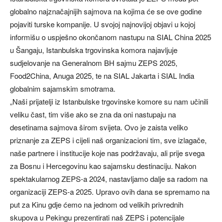
globalno najznačajnijih sajmova na kojima će se ove godine
pojaviti turske kompanije. U svojoj najnovijoj objavi u kojoj
informišu o uspješno okončanom nastupu na SIAL China 2025
u Šangaju, Istanbulska trgovinska komora najavljuje
sudjelovanje na Generalnom BH sajmu ZEPS 2025,
Food2China, Anuga 2025, te na SIAL Jakarta i SIAL India
globalnim sajamskim smotrama.
„Naši prijatelji iz Istanbulske trgovinske komore su nam učinili
veliku čast, tim više ako se zna da oni nastupaju na
desetinama sajmova širom svijeta. Ovo je zaista veliko
priznanje za ZEPS i cijeli naš organizacioni tim, sve izlagače,
naše partnere i institucije koje nas podržavaju, ali prije svega
za Bosnu i Hercegovinu kao sajamsku destinaciju. Nakon
spektakularnog ZEPS-a 2024, nastavljamo dalje sa radom na
organizaciji ZEPS-a 2025. Upravo ovih dana se spremamo na
put za Kinu gdje ćemo na jednom od velikih privrednih
skupova u Pekingu prezentirati naš ZEPS i potencijale