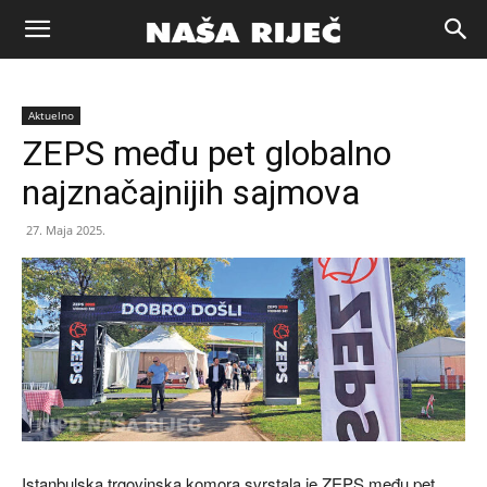
Naša
Aktuelno
riječ
ZEPS među pet globalno
najznačajnijih sajmova
Zenica
27. Maja 2025.
Istanbulska trgovinska komora svrstala je ZEPS među pet