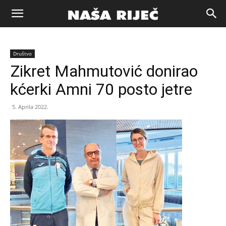
Naša
Društvo
riječ
Zikret Mahmutović donirao
kćerki Amni 70 posto jetre
Zenica
5. Aprila 2022.