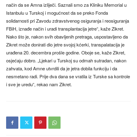
način da se Amna izliječi. Saznali smo za Kliniku Memorial u
Istanbulu u Turskoj i mogućnost da se preko Fonda
solidarnosti pri Zavodu zdravstvenog osiguranja i reosiguranja
FBiH, iznađe način i uradi transplantacija jetre“, kaže Zikret.
Nako što je, nakon svih obavljenih pretraga, uspostavljeno da
Zikret može donirati dio jetre svojoj kćerki, transpalatacija je
urađena 20. decembra prošle godine. Oboje se, kaže Zikret,
osjećaju dobro. „Ljekari u Turskoj su odmah sutradan, nakon
zahvata, kod Amne utvrdili da je jetra dobila funkciju i da
nesmetano radi. Prije dva dana se vratila iz Turske sa kontrole
i sve je uredu“, rekao nam Zikret.