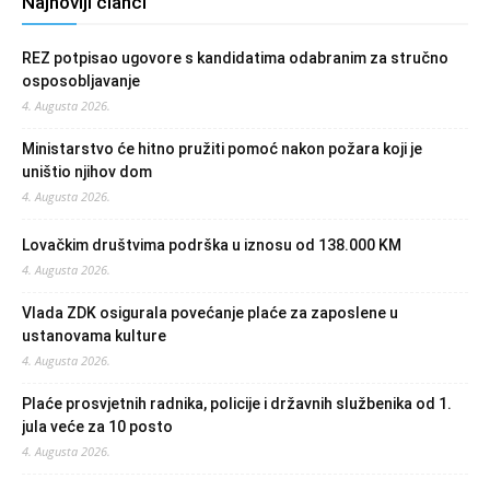
Najnoviji članci
REZ potpisao ugovore s kandidatima odabranim za stručno
osposobljavanje
4. Augusta 2026.
Ministarstvo će hitno pružiti pomoć nakon požara koji je
uništio njihov dom
4. Augusta 2026.
Lovačkim društvima podrška u iznosu od 138.000 KM
4. Augusta 2026.
Vlada ZDK osigurala povećanje plaće za zaposlene u
ustanovama kulture
4. Augusta 2026.
Plaće prosvjetnih radnika, policije i državnih službenika od 1.
jula veće za 10 posto
4. Augusta 2026.