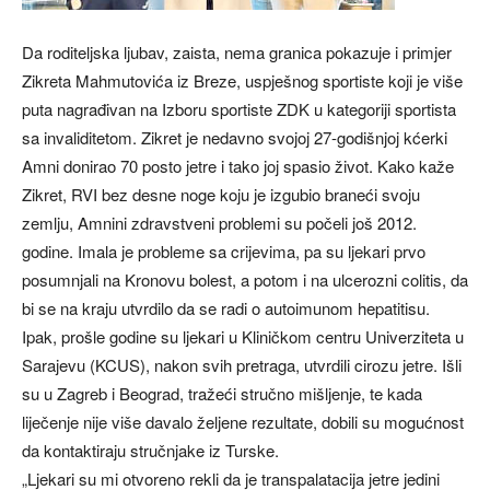
Da roditeljska ljubav, zaista, nema granica pokazuje i primjer
Zikreta Mahmutovića iz Breze, uspješnog sportiste koji je više
puta nagrađivan na Izboru sportiste ZDK u kategoriji sportista
sa invaliditetom. Zikret je nedavno svojoj 27-godišnjoj kćerki
Amni donirao 70 posto jetre i tako joj spasio život. Kako kaže
Zikret, RVI bez desne noge koju je izgubio braneći svoju
zemlju, Amnini zdravstveni problemi su počeli još 2012.
godine. Imala je probleme sa crijevima, pa su ljekari prvo
posumnjali na Kronovu bolest, a potom i na ulcerozni colitis, da
bi se na kraju utvrdilo da se radi o autoimunom hepatitisu.
Ipak, prošle godine su ljekari u Kliničkom centru Univerziteta u
Sarajevu (KCUS), nakon svih pretraga, utvrdili cirozu jetre. Išli
su u Zagreb i Beograd, tražeći stručno mišljenje, te kada
liječenje nije više davalo željene rezultate, dobili su mogućnost
da kontaktiraju stručnjake iz Turske.
„Ljekari su mi otvoreno rekli da je transpalatacija jetre jedini