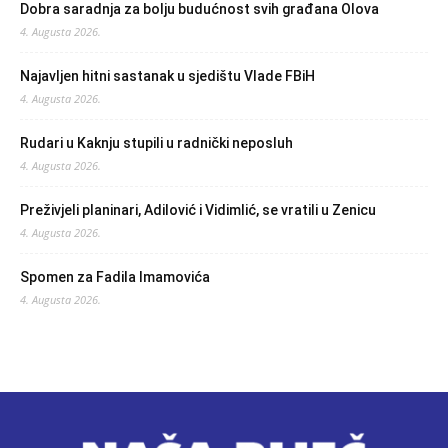
Dobra saradnja za bolju budućnost svih građana Olova
4. Augusta 2026.
Najavljen hitni sastanak u sjedištu Vlade FBiH
4. Augusta 2026.
Rudari u Kaknju stupili u radnički neposluh
4. Augusta 2026.
Preživjeli planinari, Adilović i Vidimlić, se vratili u Zenicu
4. Augusta 2026.
Spomen za Fadila Imamovića
4. Augusta 2026.