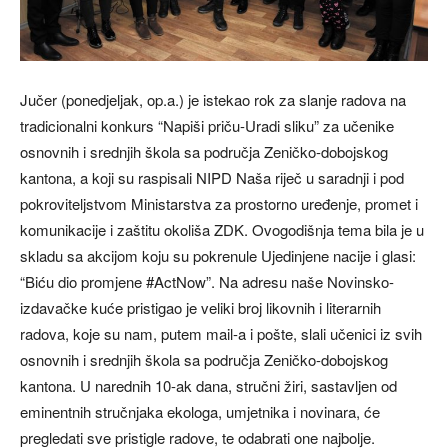
Jučer (ponedjeljak, op.a.) je istekao rok za slanje radova na
tradicionalni konkurs “Napiši priču-Uradi sliku” za učenike
osnovnih i srednjih škola sa područja Zeničko-dobojskog
kantona, a koji su raspisali NIPD Naša riječ u saradnji i pod
pokroviteljstvom Ministarstva za prostorno uređenje, promet i
komunikacije i zaštitu okoliša ZDK. Ovogodišnja tema bila je u
skladu sa akcijom koju su pokrenule Ujedinjene nacije i glasi:
“Biću dio promjene #ActNow”. Na adresu naše Novinsko-
izdavačke kuće pristigao je veliki broj likovnih i literarnih
radova, koje su nam, putem mail-a i pošte, slali učenici iz svih
osnovnih i srednjih škola sa područja Zeničko-dobojskog
kantona. U narednih 10-ak dana, stručni žiri, sastavljen od
eminentnih stručnjaka ekologa, umjetnika i novinara, će
pregledati sve pristigle radove, te odabrati one najbolje.