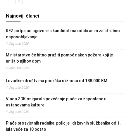
Najnoviji članci
REZ potpisao ugovore s kandidatima odabranim za stručno
osposobljavanje
4. Augusta 2026.
Ministarstvo će hitno pružiti pomoć nakon požara koji je
uništio njihov dom
4. Augusta 2026.
Lovačkim društvima podrška u iznosu od 138.000 KM
4. Augusta 2026.
Vlada ZDK osigurala povećanje plaće za zaposlene u
ustanovama kulture
4. Augusta 2026.
Plaće prosvjetnih radnika, policije i državnih službenika od 1.
jula veće za 10 posto