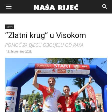
Naša
Sport
riječ
“Zlatni krug” u Visokom
POMOĆ ZA DJECU OBOLJELU OD RAKA
Zenica
12. Septembra 2023.