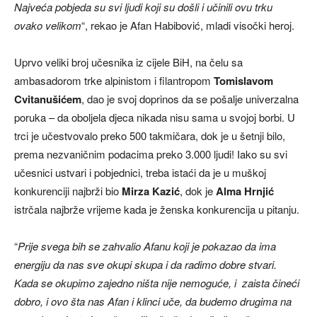
Najveća pobjeda su svi ljudi koji su došli i učinili ovu trku
ovako velikom
“, rekao je Afan Habibović, mladi visočki heroj.
Uprvo veliki broj učesnika iz cijele BiH, na čelu sa
ambasadorom trke alpinistom i filantropom
Tomislavom
Cvitanušićem
, dao je svoj doprinos da se pošalje univerzalna
poruka – da oboljela djeca nikada nisu sama u svojoj borbi. U
trci je učestvovalo preko 500 takmičara, dok je u šetnji bilo,
prema nezvaničnim podacima preko 3.000 ljudi! Iako su svi
učesnici ustvari i pobjednici, treba istaći da je u muškoj
konkurenciji najbrži bio
Mirza Kazić
, dok je
Alma Hrnjić
istrčala najbrže vrijeme kada je ženska konkurencija u pitanju.
“
Prije svega bih se zahvalio Afanu koji je pokazao da ima
energiju da nas sve okupi skupa i da radimo dobre stvari.
Kada se okupimo zajedno ništa nije nemoguće, i zaista čineći
dobro, i ovo šta nas Afan i klinci uče, da budemo drugima na