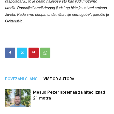
raspolaganju, to je nešto najljepše što kao ljudi možemo
uraditi. Doprinijeti sreći drugog ljudskog bića je ustvari smisao
života. Kada smo skupa, onda ništa nije nemoguće
“, poručio je
Cvitanušić.
POVEZANI ČLANCI
VIŠE OD AUTORA
Mesud Pezer spreman za hitac iznad
21 metra