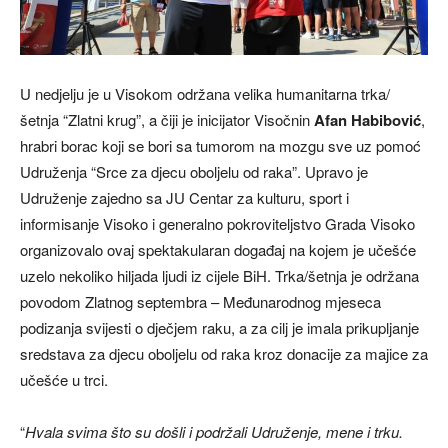
U nedjelju je u Visokom održana velika humanitarna trka/
šetnja “Zlatni krug”, a čiji je inicijator Visočnin
Afan Habibović
,
hrabri borac koji se bori sa tumorom na mozgu sve uz pomoć
Udruženja “Srce za djecu oboljelu od raka”. Upravo je
Udruženje zajedno sa JU Centar za kulturu, sport i
informisanje Visoko i generalno pokroviteljstvo Grada Visoko
organizovalo ovaj spektakularan događaj na kojem je učešće
uzelo nekoliko hiljada ljudi iz cijele BiH. Trka/šetnja je održana
povodom Zlatnog septembra – Međunarodnog mjeseca
podizanja svijesti o dječjem raku, a za cilj je imala prikupljanje
sredstava za djecu oboljelu od raka kroz donacije za majice za
učešće u trci.
“
Hvala svima što su došli i podržali Udruženje, mene i trku.