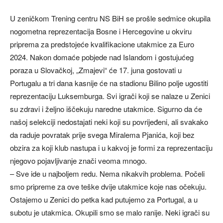
U zeničkom Trening centru NS BiH se prošle sedmice okupila
nogometna reprezentacija Bosne i Hercegovine u okviru
priprema za predstojeće kvalifikacione utakmice za Euro
2024. Nakon domaće pobjede nad Islandom i gostujućeg
poraza u Slovačkoj, „Zmajevi“ će 17. juna gostovati u
Portugalu a tri dana kasnije će na stadionu Bilino polje ugostiti
reprezentaciju Luksemburga. Svi igrači koji se nalaze u Zenici
su zdravi i željno iščekuju naredne utakmice. Sigurno da će
našoj selekciji nedostajati neki koji su povrijeđeni, ali svakako
da raduje povratak prije svega Miralema Pjanića, koji bez
obzira za koji klub nastupa i u kakvoj je formi za reprezentaciju
njegovo pojavljivanje znači veoma mnogo.
– Sve ide u najboljem redu. Nema nikakvih problema. Počeli
smo pripreme za ove teške dvije utakmice koje nas očekuju.
Ostajemo u Zenici do petka kad putujemo za Portugal, a u
subotu je utakmica. Okupili smo se malo ranije. Neki igrači su