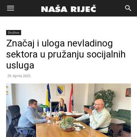
Naša
Društvo
riječ
Značaj i uloga nevladinog
sektora u pružanju socijalnih
Zenica
usluga
29. Aprila 2025.