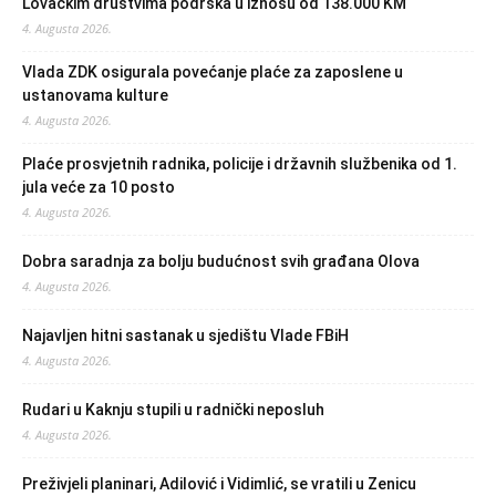
Lovačkim društvima podrška u iznosu od 138.000 KM
4. Augusta 2026.
Vlada ZDK osigurala povećanje plaće za zaposlene u
ustanovama kulture
4. Augusta 2026.
Plaće prosvjetnih radnika, policije i državnih službenika od 1.
jula veće za 10 posto
4. Augusta 2026.
Dobra saradnja za bolju budućnost svih građana Olova
4. Augusta 2026.
Najavljen hitni sastanak u sjedištu Vlade FBiH
4. Augusta 2026.
Rudari u Kaknju stupili u radnički neposluh
4. Augusta 2026.
Preživjeli planinari, Adilović i Vidimlić, se vratili u Zenicu