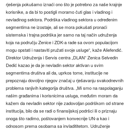
rješenja pokušamo iznaći ono što je potrebno za naše krajnje
korisnike, a da bi to postigli moramo čuti glas i vladinog i
nevladinog sektora. Podrška vladinog sektora u određenim
segmentima ne izostaje, ali se mora pokušati pronaći
sistemska i trajna podrška jer samo na taj način udruženja
koja na području Zenice i ZDK-a rade sa ovom populacijom
mogu opstati i nastaviti pružati svoje usluge“, kaže Aliefendić.
Direktor Udruženja i Servis centra „DLAN“ Zenica Selvedin
Dedić kazao je da je nevladin sektor aktivan u svim
segmentima društva ali da, uprkos tome, institucije ne
prepoznaju dovoljno njegov značaj u rješavanju svakodnevnih
problema ranjivih kategorija društva. „Mi smo na raspolaganju
našim građanima i korisnicima usluga, međutim moram da
kažem da nevladin sektor nije zadovoljan podrškom od strane
institucija, bilo da se radi o finansijskoj podršci ili o priznaju
onoga što radimo, poštovanjem konvecnije UN-a kao i
odnosom prema osobama sa invladititetom. Udruženje