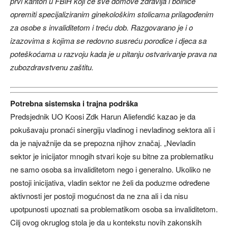
prvi kanton u FBiH koji će sve domove zdravlja i bolnice
opremiti specijaliziranim ginekološkim stolicama prilagođenim
za osobe s invaliditetom i treću dob. Razgovarano je i o
izazovima s kojima se redovno susreću porodice i djeca sa
poteškoćama u razvoju kada je u pitanju ostvarivanje prava na
zubozdravstvenu zaštitu.
Potrebna sistemska i trajna podrška
Predsjednik UO Koosi Zdk Harun Aliefendić kazao je da
pokušavaju pronaći sinergiju vladinog i nevladinog sektora ali i
da je najvažnije da se prepozna njihov značaj. „Nevladin
sektor je inicijator mnogih stvari koje su bitne za problematiku
ne samo osoba sa invaliditetom nego i generalno. Ukoliko ne
postoji inicijativa, vladin sektor ne želi da poduzme određene
aktivnosti jer postoji mogućnost da ne zna ali i da nisu
upotpunosti upoznati sa problematikom osoba sa invaliditetom.
Cilj ovog okruglog stola je da u kontekstu novih zakonskih