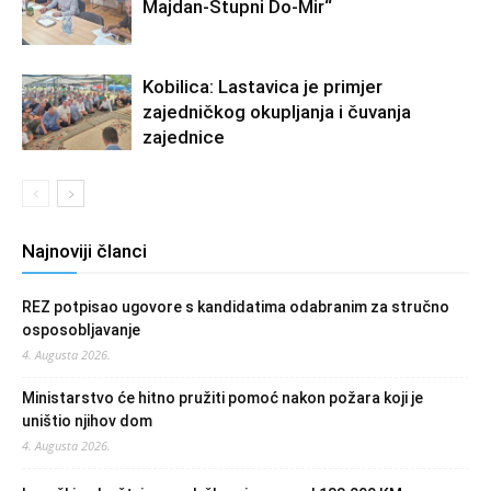
Majdan-Stupni Do-Mir“
Kobilica: Lastavica je primjer
zajedničkog okupljanja i čuvanja
zajednice
Najnoviji članci
REZ potpisao ugovore s kandidatima odabranim za stručno
osposobljavanje
4. Augusta 2026.
Ministarstvo će hitno pružiti pomoć nakon požara koji je
uništio njihov dom
4. Augusta 2026.