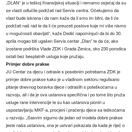
„DLAN“ je u teškoj finansijskoj situaciji i nemamo osjećaj da su
se vlasti odlučile podržati rad Servis centra. Očekujemo da
vlast bude iskrena i da nam kaže da li smo im bitni, da li će
podržati naš rad te da li će preuzeti poslove koje mi više nismo
u mogućnosti obavljati“, kaže Dedić napominjući da bi do 30.
aprila mogao biti ugašen Servis centar „Dlan” te da će, ako
izostane podrška Vlade ZDK i Grada Zenica, oko 230 porodica
ostati bez besplatnih usluga koje pružaju.
Primjer dobre prakse
JU Centar za djecu i odrasle s posebnim potrebama ZDK je
primjer dobre prakse kako je u vladinom sektoru regulisano
pitanje dnevnog boravka djece i odraslih s poteškoćama u
razvoju, ali i da je ova ustanova specifična i po tome što pruža
usluge rane intervencije te su kao ustanova pioniri u
uspostavljanju MKF-a, procjeni i praćenju djece sa teškoćama
u razvoju. „Sasvim sigurno da jedan od modela dobre prakse
jeste naša ustanova, ona je ustvari pokazala da kada je riječ o