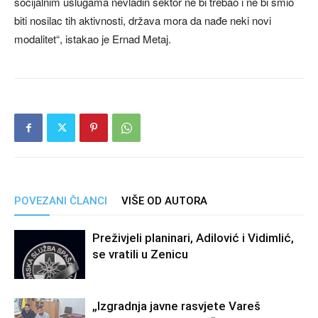
socijalnim uslugama nevladin sektor ne bi trebao i ne bi smio
biti nosilac tih aktivnosti, država mora da nađe neki novi
modalitet“, istakao je Ernad Metaj.
POVEZANI ČLANCI
VIŠE OD AUTORA
Preživjeli planinari, Adilović i Vidimlić,
se vratili u Zenicu
„Izgradnja javne rasvjete Vareš