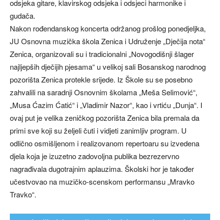
odsjeka gitare, klavirskog odsjeka i odsjeci harmonike i
gudača.
Nakon rođendanskog koncerta održanog prošlog ponedjeljka,
JU Osnovna muzička škola Zenica i Udruženje „Dječija nota“
Zenica, organizovali su i tradicionalni „Novogodišnji šlager
najljepših dječijih pjesama“ u velikoj sali Bosanskog narodnog
pozorišta Zenica protekle srijede. Iz Škole su se posebno
zahvalili na saradnji Osnovnim školama „Meša Selimović“,
„Musa Ćazim Ćatić“ i „Vladimir Nazor“, kao i vrtiću „Dunja“. I
ovaj put je velika zeničkog pozorišta Zenica bila premala da
primi sve koji su željeli čuti i vidjeti zanimljiv program. U
odlično osmišljenom i realizovanom repertoaru su izvedena
djela koja je izuzetno zadovoljna publika bezrezervno
nagrađivala dugotrajnim aplauzima. Školski hor je također
učestvovao na muzičko-scenskom performansu „Mravko
Travko“.