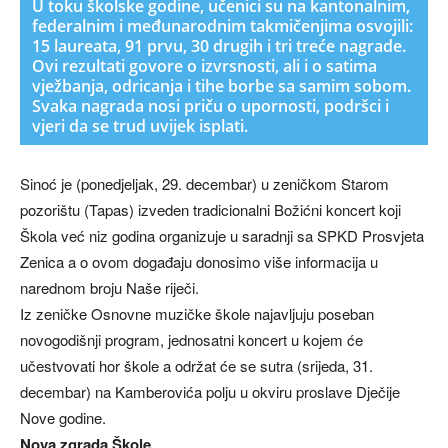
U toku školske godine, učenici su na kantonalnim,
federalnim i međunarodnim takmičenjima osvojili:
15 laureata, 91 prvu, 30 drugih i tri treće nagrade.
Ovi rezultati govore o izvrsnosti, ali i o satima
vježbanja, odricanja i tihe borbe sa samim sobom.
Svaka nagrada nosi priču o upornosti, podršci i
vjeri da se trud uvijek isplati.
Sinoć je (ponedjeljak, 29. decembar) u zeničkom Starom
pozorištu (Tapas) izveden tradicionalni Božićni koncert koji
Škola već niz godina organizuje u saradnji sa SPKD Prosvjeta
Zenica a o ovom događaju donosimo više informacija u
narednom broju Naše riječi.
Iz zeničke Osnovne muzičke škole najavljuju poseban
novogodišnji program, jednosatni koncert u kojem će
učestvovati hor škole a održat će se sutra (srijeda, 31.
decembar) na Kamberovića polju u okviru proslave Dječije
Nove godine.
Nova zgrada Škole