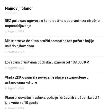
Najnoviji članci
REZ potpisao ugovore s kandidatima odabranim za stručno
osposobljavanje
4. Augusta 2026.
Ministarstvo će hitno pružiti pomoć nakon požara koji je
uništio njihov dom
4. Augusta 2026.
Lovačkim društvima podrška u iznosu od 138.000 KM
4. Augusta 2026.
Vlada ZDK osigurala povećanje plaće za zaposlene u
ustanovama kulture
4. Augusta 2026.
Plaće prosvjetnih radnika, policije i državnih službenika od 1.
jula veće za 10 posto
4. Augusta 2026.