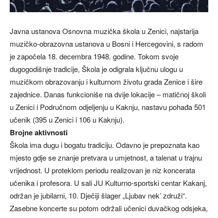
Javna ustanova Osnovna muzička škola u Zenici, najstarija
muzičko-obrazovna ustanova u Bosni i Hercegovini, s radom
je započela 18. decembra 1948. godine. Tokom svoje
dugogodišnje tradicije, Škola je odigrala ključnu ulogu u
muzičkom obrazovanju i kulturnom životu grada Zenice i šire
zajednice. Danas funkcioniše na dvije lokacije – matičnoj školi
u Zenici i Područnom odjeljenju u Kaknju, nastavu pohađa 501
učenik (395 u Zenici i 106 u Kaknju).
Brojne aktivnosti
Škola ima dugu i bogatu tradiciju. Odavno je prepoznata kao
mjesto gdje se znanje pretvara u umjetnost, a talenat u trajnu
vrijednost. U proteklom periodu realizovan je niz koncerata
učenika i profesora. U sali JU Kulturno-sportski centar Kakanj,
održan je jubilarni, 10. Dječiji šlager „Ljubav nek’ združi“.
Zasebne koncerte su potom održali učenici duvačkog odsjeka,