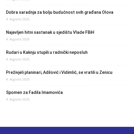
Dobra saradnja za bolju budućnost svih građana Olova
4. Augusta 2026.
Najavljen hitni sastanak u sjedištu Vlade FBiH
4. Augusta 2026.
Rudari u Kaknju stupili u radnički neposluh
4. Augusta 2026.
Preživjeli planinari, Adilović i Vidimlić, se vratili u Zenicu
4. Augusta 2026.
Spomen za Fadila Imamovića
4. Augusta 2026.