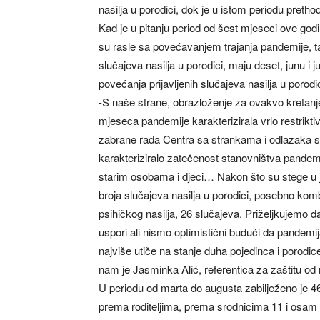
nasilja u porodici, dok je u istom periodu pretho
Kad je u pitanju period od šest mjeseci ove godi
su rasle sa povećavanjem trajanja pandemije, tak
slučajeva nasilja u porodici, maju deset, junu 
povećanja prijavljenih slučajeva nasilja u porodi
-S naše strane, obrazloženje za ovakvo kretanje p
mjeseca pandemije karakterizirala vrlo restrikt
zabrane rada Centra sa strankama i odlazaka st
karakteriziralo zatečenost stanovništva pandemi
starim osobama i djeci… Nakon što su stege u j
broja slučajeva nasilja u porodici, posebno kom
psihičkog nasilja, 26 slučajeva. Priželjkujemo da
uspori ali nismo optimistični budući da pandemij
najviše utiče na stanje duha pojedinca i porod
nam je Jasminka Alić, referentica za zaštitu od n
U periodu od marta do augusta zabilježeno je 46 
prema roditeljima, prema srodnicima 11 i osam p