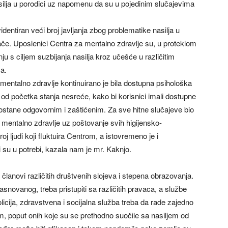
asilja u porodici uz napomenu da su u pojedinim slučajevima
entiran veći broj javljanja zbog problematike nasilja u
nače. Uposlenici Centra za mentalno zdravlje su, u proteklom
ju s ciljem suzbijanja nasilja kroz učešće u različitim
a.
entalno zdravlje kontinuirano je bila dostupna psihološka
 od početka stanja nesreće, kako bi korisnici imali dostupne
 ostane odgovornim i zaštićenim. Za sve hitne slučajeve bio
a mentalno zdravlje uz poštovanje svih higijensko-
j ljudi koji fluktuira Centrom, a istovremeno je i
su u potrebi, kazala nam je mr. Kaknjo.
 članovi različitih društvenih slojeva i stepena obrazovanja.
ovanog, treba pristupiti sa različitih pravaca, a službe
olicija, zdravstvena i socijalna služba treba da rade zajedno
om, poput onih koje su se prethodno suočile sa nasiljem od