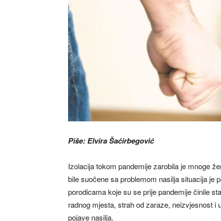
Piše: Elvira Šaćirbegović
Izolacija tokom pandemije zarobila je mnoge že
bile suočene sa problemom nasilja situacija je p
porodicama koje su se prije pandemije činile st
radnog mjesta, strah od zaraze, neizvjesnost i u
pojave nasilja.