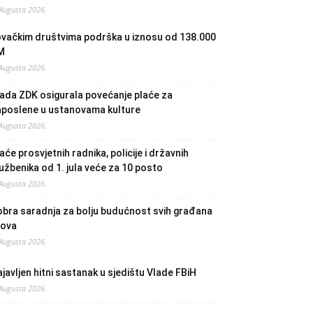
 Augusta 2026.
ovačkim društvima podrška u iznosu od 138.000
M
 Augusta 2026.
ada ZDK osigurala povećanje plaće za
aposlene u ustanovama kulture
 Augusta 2026.
aće prosvjetnih radnika, policije i državnih
užbenika od 1. jula veće za 10 posto
 Augusta 2026.
bra saradnja za bolju budućnost svih građana
lova
 Augusta 2026.
javljen hitni sastanak u sjedištu Vlade FBiH
 Augusta 2026.