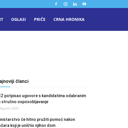
RT
OGLASI
PRIČE
CRNA HRONIKA
ajnoviji članci
EZ potpisao ugovore s kandidatima odabranim
a stručno osposobljavanje
 Augusta 2026.
nistarstvo će hitno pružiti pomoć nakon
žara koji je uništio njihov dom