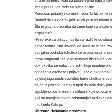
strane partnera. Rad sa počiniteljima nasilja t
imale praksu da rade sa njima online.
Porodica, prijatelji i komšije trebali bi biti akt
Budući da su zlostavljači uvijek prisutni tokom iz
Šta je glavna prepreka da žene koje su izložen
organima?
-Prepreke za prijavu nasilja su različite od sluča
kapacitetima. Iskustveno, do sada se može izvojit
socijalna podrška (ukoliko se osoba nalazi u sre
treba reagovati i da je to sastavni dio života vje
dok ukoliko se nalazi u sredini koja osuđuje bilo 
ponašanja osoba to i prijaviti), socio-ekonomski
osjećaj sigurnosti, suprotno tome ukoliko je osob
da će iz potrebe nastaviti trpiti do tada doživljeno 
izgubljeno povjerenje u institucije koje su dužne 
koji su usvojeni tokom odrastanja/sazrijevanja t
mr. Irnela Kaknjo.
Ubrzano rješavanje predmeta