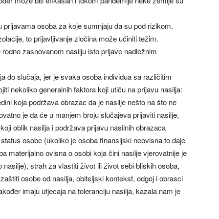
akođer može biti efikasan i tokom pandemije neke zemlje su
ivni u prijavama osoba za koje sumnjaju da su pod rizikom.
olacije, to prijavljivanje zločina može učiniti težim.
e rodno zasnovanom nasilju isto prijave nadležnim
ja do slučaja, jer je svaka osoba individua sa različitim
i nekoliko generalnih faktora koji utiču na prijavu nasilja:
dini koja podržava obrazac da je nasilje nešto na što ne
rovatno je da će u manjem broju slučajeva prijaviti nasilje,
koji oblik nasilja i podržava prijavu nasilnih obrazaca
 status osobe (ukoliko je osoba finansijski neovisna to daje
a materijalno ovisna o osobi koja čini nasilje vjerovatnije je
nasilje), strah za vlastiti život ili život sebi bliskih osoba,
zaštiti osobe od nasilja, obiteljski kontekst, odgoj i obrasci
akođer imaju utjecaja na toleranciju nasilja, kazala nam je