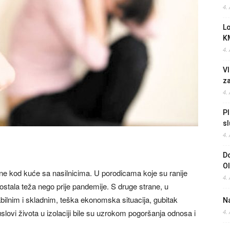
4.
L
K
4.
Vl
z
4.
Pl
sl
4.
Do
O
ne kod kuće sa nasilnicima. U porodicama koje su ranije
4.
ostala teža nego prije pandemije. S druge strane, u
abilnim i skladnim, teška ekonomska situacija, gubitak
Na
slovi života u izolaciji bile su uzrokom pogoršanja odnosa i
4.