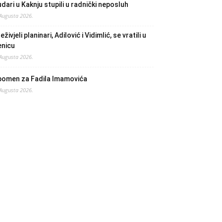
dari u Kaknju stupili u radnički neposluh
 Augusta 2026.
eživjeli planinari, Adilović i Vidimlić, se vratili u
enicu
 Augusta 2026.
pomen za Fadila Imamovića
 Augusta 2026.