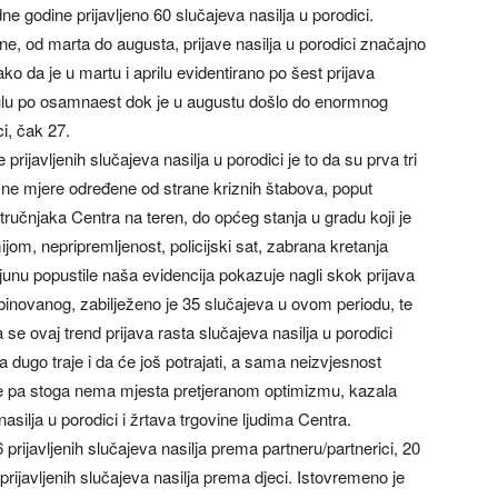
dne godine prijavljeno 60 slučajeva nasilja u porodici.
ne, od marta do augusta, prijave nasilja u porodici značajno
o da je u martu i aprilu evidentirano po šest prijava
i julu po osamnaest dok je u augustu došlo do enormnog
ci, čak 27.
rijavljenih slučajeva nasilja u porodici je to da su prva tri
ivne mjere određene od strane kriznih štabova, poput
ručnjaka Centra na teren, do općeg stanja u gradu koji je
jom, nepripremljenost, policijski sat, zabrana kretanja
unu popustile naša evidencija pokazuje nagli skok prijava
binovanog, zabilježeno je 35 slučajeva u ovom periodu, te
 se ovaj trend prijava rasta slučajeva nasilja u porodici
a dugo traje i da će još potrajati, a sama neizvjesnost
ice pa stoga nema mjesta pretjeranom optimizmu, kazala
asilja u porodici i žrtava trgovine ljudima Centra.
prijavljenih slučajeva nasilja prema partneru/partnerici, 20
rijavljenih slučajeva nasilja prema djeci. Istovremeno je