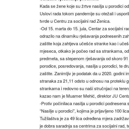
Kada se žene koje su žrtve nasilja u porodici odl
Uslovi rada tokom pandemije su otežali i usporili
tvrde u Centru za socijalni rad Zenica.
-Od 15. marta do 15. jula, Centar za socijalni r
odrazilo na dinamiku rješavanja podnesenih zaht
zaštite koja zahtjeva učešće stranke kao i učešće
mjeseca, otkako je počeo rad sa strankama, od 15
predmeta, sa stepenom rješavanja od skoro 91 
porodice, posredovanja, nasilja u porodici, te dr
zaštite. Zanimljiv je podatak da u 2020. godin
stranaka za 21,11 odsto u odnosu na proteklu g
strankama i redovno su naši stručnjaci na teren
kazao nam je Muamer Mehić, direktor JU Centar
-Protiv počinilaca nasilja u porodici podnesena s
“Nasilje u porodici”, kojima je prijavljeno 100 lic
Tužilaštva je za 49 lica određena mjera zadržava
je dobra saradnja sa centrima za socijalni rad,