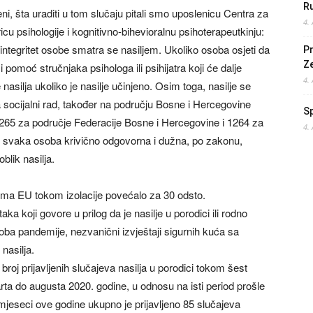
Ru
ni, šta uraditi u tom slučaju pitali smo uposlenicu Centra za
4.
cu psihologije i kognitivno-bihevioralnu psihoterapeutkinju:
ntegritet osobe smatra se nasiljem. Ukoliko osoba osjeti da
Pr
Z
 pomoć stručnjaka psihologa ili psihijatra koji će dalje
4.
nasilja ukoliko je nasilje učinjeno. Osim toga, nasilje se
 za socijalni rad, također na području Bosne i Hercegovine
S
 1265 za područje Federacije Bosne i Hercegovine i 1264 za
4.
 svaka osoba krivično odgovorna i dužna, po zakonu,
 oblik nasilja.
jama EU tokom izolacije povećalo za 30 odsto.
ka koji govore u prilog da je nasilje u porodici ili rodno
 doba pandemije, nezvanični izvještaji sigurnih kuća sa
nasilja.
broj prijavljenih slučajeva nasilja u porodici tokom šest
ta do augusta 2020. godine, u odnosu na isti period prošle
mjeseci ove godine ukupno je prijavljeno 85 slučajeva