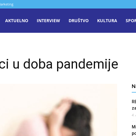
arketing
aša
AKTUELNO
INTERVIEW
DRUŠTVO
KULTURA
SPO
iječ
ici u doba pandemije
enica
N
R
z
4.
Mi
po