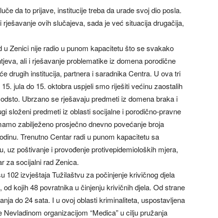
uče da to prijave, institucije treba da urade svoj dio posla.
 rješavanje ovih slučajeva, sada je već situacija drugačija,
ad u Zenici nije radio u punom kapacitetu što se svakako
jeva, ali i rješavanje problematike iz domena porodične
 drugih institucija, partnera i saradnika Centra. U ova tri
. jula do 15. oktobra uspjeli smo riješiti većinu zaostalih
odsto. Ubrzano se rješavaju predmeti iz domena braka i
ugi složeni predmeti iz oblasti socijalne i porodično-pravne
i imamo zabilježeno prosječno dnevno povećanje broja
odinu. Trenutno Centar radi u punom kapacitetu sa
u, uz poštivanje i provođenje protivepidemioloških mjera,
 za socijalni rad Zenica.
u 102 izvještaja Tužilaštvu za počinjenje krivičnog djela
a, od kojih 48 povratnika u činjenju krivičnih djela. Od strane
nja do 24 sata. I u ovoj oblasti kriminaliteta, uspostavljena
 te Nevladinom organizacijom “Medica” u cilju pružanja