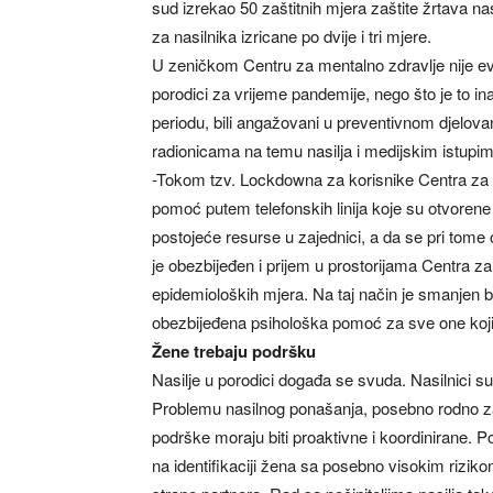
sud izrekao 50 zaštitnih mjera zaštite žrtava n
za nasilnika izricane po dvije i tri mjere.
U zeničkom Centru za mentalno zdravlje nije evid
porodici za vrijeme pandemije, nego što je to i
periodu, bili angažovani u preventivnom djelovan
radionicama na temu nasilja i medijskim istupim
-Tokom tzv. Lockdowna za korisnike Centra za m
pomoć putem telefonskih linija koje su otvorene
postojeće resurse u zajednici, a da se pri tome
je obezbijeđen i prijem u prostorijama Centra z
epidemioloških mjera. Na taj način je smanjen bro
obezbijeđena psihološka pomoć za sve one koji 
Žene trebaju podršku
Nasilje u porodici događa se svuda. Nasilnici su
Problemu nasilnog ponašanja, posebno rodno zasn
podrške moraju biti proaktivne i koordinirane. P
na identifikaciji žena sa posebno visokim rizik