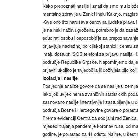
Kako prepoznati nasilje i znati da smo mu izlože
mentalno zdravlje u Zenici Inelu Kaknjo, magistri
-Sve ono što narušava osnovna ljudska prava i i
je na neki način ugrožena, potrebno je da zatraži
educirati osobu i osposobiti je za prepoznavanje 
prijavljuje nadležnoj policijskoj stanici i centru
imaju dostupni SOS telefoni za prijavu nasilja,
područje Republike Srpske. Napominjemo da je
prijaviti ukoliko je svjedočila ili doživjela bilo koji
Izolacija i nasilje
Posljednje analize govore da se nasilje u zeml
Iako još uvijek nema zvaničnih statističkih podata
zasnovano nasilje intenzivnije i zastupljenije u
područja Bosne i Hercegovine govore o porastu 
Prema evidenciji Centra za socijalni rad Zenica, 
mjeseci trajanja pandemije koronavirusa, od mar
godine, je porastao za 41 odsto. Naime, u šest 