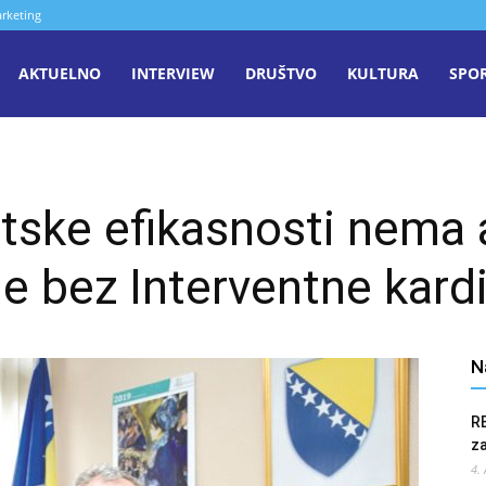
rketing
aša
AKTUELNO
INTERVIEW
DRUŠTVO
KULTURA
SPO
iječ
tske efikasnosti nema 
enica
e bez Interventne kardi
N
R
z
4.