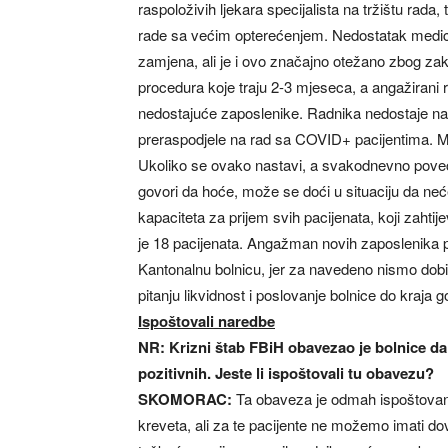
raspoloživih ljekara specijalista na tržištu rad
rade sa većim opterećenjem. Nedostatak medic
zamjena, ali je i ovo značajno otežano zbog z
procedura koje traju 2-3 mjeseca, a angažirani 
nedostajuće zaposlenike. Radnika nedostaje na 
preraspodjele na rad sa COVID+ pacijentima. Mo
Ukoliko se ovako nastavi, a svakodnevno povećan
govori da hoće, može se doći u situaciju da neće
kapaciteta za prijem svih pacijenata, koji zahti
je 18 pacijenata. Angažman novih zaposlenika p
Kantonalnu bolnicu, jer za navedeno nismo dobil
pitanju likvidnost i poslovanje bolnice do kraja g
Ispoštovali naredbe
NR: Krizni štab FBiH obavezao je bolnice da 
pozitivnih. Jeste li ispoštovali tu obavezu?
SKOMORAC:
Ta obaveza je odmah ispoštovana 
kreveta, ali za te pacijente ne možemo imati dov