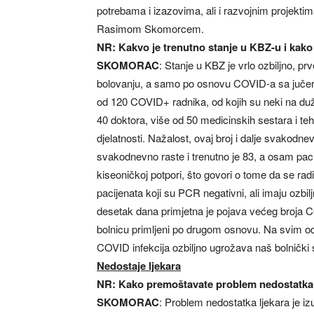
potrebama i izazovima, ali i razvojnim projekti
Rasimom Skomorcem.
NR: Kakvo je trenutno stanje u KBZ-u i kak
SKOMORAC
: Stanje u KBZ je vrlo ozbiljno, p
bolovanju, a samo po osnovu COVID-a sa jučera
od 120 COVID+ radnika, od kojih su neki na du
40 doktora, više od 50 medicinskih sestara i teh
djelatnosti. Nažalost, ovaj broj i dalje svakodne
svakodnevno raste i trenutno je 83, a osam paci
kiseoničkoj potpori, što govori o tome da se rad
pacijenata koji su PCR negativni, ali imaju ozbilj
desetak dana primjetna je pojava većeg broja CO
bolnicu primljeni po drugom osnovu. Na svim odje
COVID infekcija ozbiljno ugrožava naš bolnički 
Nedostaje ljekara
NR: Kako premoštavate problem nedostatka lj
SKOMORAC
: Problem nedostatka ljekara je iz