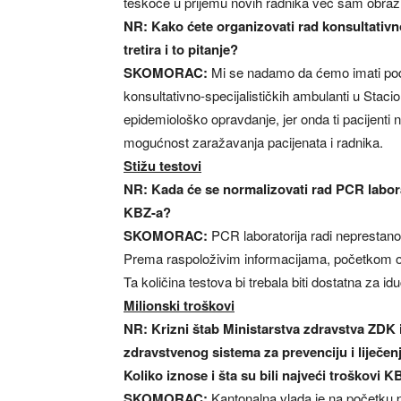
teškoće u prijemu novih radnika već sam obrazl
NR: Kako ćete organizovati rad konsultativno
tretira i to pitanje?
SKOMORAC:
Mi se nadamo da ćemo imati podr
konsultativno-specijalističkih ambulanti u Stacion
epidemiološko opravdanje, jer onda ti pacijenti n
mogućnost zaražavanja pacijenata i radnika.
Stižu testovi
NR:
Kada će se normalizovati rad PCR laborato
KBZ-a?
SKOMORAC:
PCR laboratorija radi neprestano,
Prema raspoloživim informacijama, početkom o
Ta količina testova bi trebala biti dostatna za i
Milionski troškovi
NR: Krizni štab Ministarstva zdravstva ZDK 
zdravstvenog sistema za prevenciju i liječen
Koliko iznose i šta su bili najveći troškovi 
SKOMORAC:
Kantonalna vlada je na početku 