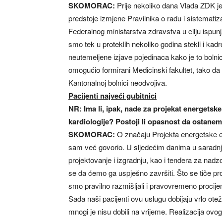
SKOMORAC:
Prije nekoliko dana Vlada ZDK j
predstoje izmjene Pravilnika o radu i sistemati
Federalnog ministarstva zdravstva u cilju ispunj
smo tek u proteklih nekoliko godina stekli i ka
neutemeljene izjave pojedinaca kako je to bolni
omogućio formirani Medicinski fakultet, tako da
Kantonalnoj bolnici neodvojiva.
Pacijenti najveći gubitnici
NR: Ima li, ipak, nade za projekat energetske
kardiologije? Postoji li opasnost da ostanem
SKOMORAC:
O značaju Projekta energetske e
sam već govorio. U sljedećim danima u saradn
projektovanje i izgradnju, kao i tendera za nad
se da ćemo ga uspješno završiti. Što se tiče pro
smo pravilno razmišljali i pravovremeno proci
Sada naši pacijenti ovu uslugu dobijaju vrlo ote
mnogi je nisu dobili na vrijeme. Realizacija ov