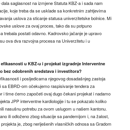
e dala saglasnost na izmjene Statuta KBZ-a i sada nam
zacije, koje treba da se usklade sa konkretnim zahtjevima
avanja uslova za sticanje statusa univerzitetske bolnice. Mi
drovske uslove za ovaj proces, tako da su potpuno
ca trebala postati odavno. Kadrovsko jačanje je upravo
 su ova dva razvojna procesa na Univerzitetu i u
 efikasnosti u KBZ-u i projekat izgradnje Interventne
o bez odobrenih sredstava i investitora?
fikasnosti i posljedicama njegovog dosadašnjeg zastoja
ji sa EBRD-om očekujemo raspisivanje tendera za
zor i time ćemo započeti ovaj dugo čekani projekat i nadamo
jekta JPP interventne kardiologije i tu se pokazalo koliko
jenili nasušnu potrebu za ovom uslugom u našem kantonu.
žano ili odloženo zbog situacije sa pandemijom i, na žalost,
og projekta je, zbog neriješenih vlasničkih odnosa sa Gradom