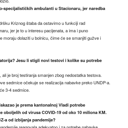
ožio.
-specijalističkih ambulanti u Stacionaru, jer naredba
šku Kriznog štaba da ostavimo u funkciji rad
aru, jer je to u interesu pacijenata, a ima i puno
e moraju dolaziti u bolnicu, čime će se smanjiti gužve i
rija? Jesu li stigli novi testovi i kolike su potrebe
 ali je broj testiranja smanjen zbog nedostatka testova.
ve sedmice očekuje se realizacija nabavke preko UNDP-a.
duće 3-4 sedmice.
iskazao je prema kantonalnoj Vladi potrebe
je oboljelih od virusa COVID-19 od oko 10 miliona KM.
KBZ-a od izbijanja pandemije?
pandemije reagovala adekvatno i za potrebe nabavke