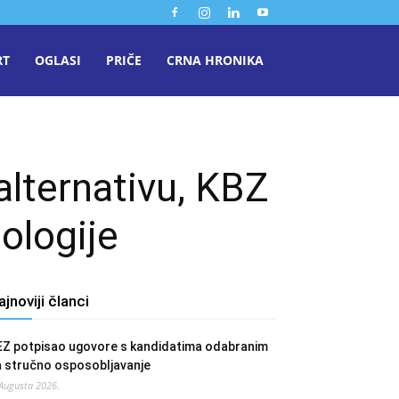
RT
OGLASI
PRIČE
CRNA HRONIKA
alternativu, KBZ
ologije
ajnoviji članci
EZ potpisao ugovore s kandidatima odabranim
a stručno osposobljavanje
 Augusta 2026.