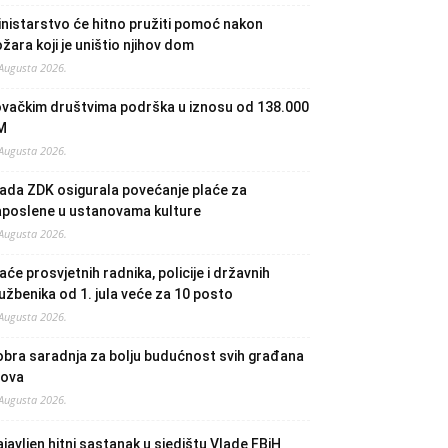
nistarstvo će hitno pružiti pomoć nakon
žara koji je uništio njihov dom
 Augusta 2026.
ovačkim društvima podrška u iznosu od 138.000
M
 Augusta 2026.
ada ZDK osigurala povećanje plaće za
aposlene u ustanovama kulture
 Augusta 2026.
aće prosvjetnih radnika, policije i državnih
užbenika od 1. jula veće za 10 posto
 Augusta 2026.
bra saradnja za bolju budućnost svih građana
lova
 Augusta 2026.
javljen hitni sastanak u sjedištu Vlade FBiH