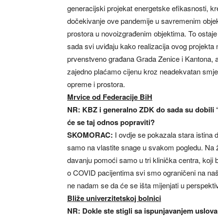
generacijski projekat energetske efikasnosti, kr
dočekivanje ove pandemije u savremenim objek
prostora u novoizgrađenim objektima. To ostaj
sada svi uviđaju kako realizacija ovog projekta ne
prvenstveno građana Grada Zenice i Kantona, a n
zajedno plaćamo cijenu kroz neadekvatan smje
opreme i prostora.
Mrvice od Federacije BiH
NR: KBZ i generalno ZDK do sada su dobili “
će se taj odnos popraviti?
SKOMORAC:
I ovdje se pokazala stara istin
samo na vlastite snage u svakom pogledu. Na ža
davanju pomoći samo u tri klinička centra, koji b
o COVID pacijentima svi smo ograničeni na naše 
ne nadam se da će se išta mijenjati u perspektiv
Bliže univerzitetskoj bolnici
NR: Dokle ste stigli sa ispunjavanjem uslov