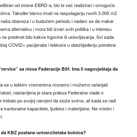
editiran od strane EBRD-a, bio bi već realiziran i omogućio
tima. Također bismo imali na raspolaganju novih 3.000 m2
e naša obaveza i u budućem periodu i nadam se da makar
ma alternativu i mora biti izvan svih politika i u interesu
e predmet bilo kakve trgovine ili uslovljavanja. Svi sada
štaj COVID+ pacijenata i teškoće u obezbjeđenju potrebne
mrvice” sa nivoa Federacije BiH. Ima li nagovještaja da
a da se u teškim vremenima moramo i možemo oslanjati
lost, nastavljena je stara praksa Federalne vlade o
i trebalo po svojoj namjeni da služe svima, ali kada se radi
kantonalne kapacitete, ljudske i materijalne. Ne mislim i
i.
a da KBZ postane univerzitetska bolnica?