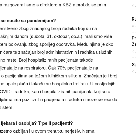
ma razgovarali smo s direktorom KBZ-a prof.dr. sc.prim.
4.
Ru
o se nosite sa pandemijom?
4.
rvenstveno zbog značajnog broja radnika koji su na
šnjim danom (subota, 31. oktobar, op.a.) imali smo više
Pr
žem bolovanju zbog sporijeg oporavka. Među njima je oko
Z
ničara te značajan broj administrativnih i radnika uslužnih
4.
vno raste. Broj hospitaliziranih pacijenata takođe
S
jenata je na respiratoru. Čak 70% pacijenata je na
4.
i o pacijentima sa težom kliničkom slikom. Značajan je i broj
ne upale pluća i takođe se hospitalno tretiraju. U posljednjih
VID+ radnika, kao i hospitaliziranih pacijenata koji su u
lima ima pozitivnih i pacijenata i radnika i može se reći da
sistem.
ekara i osoblja? Trpe li pacijenti?
uzetno ozbiljan i u ovom trenutku nerješiv. Nema