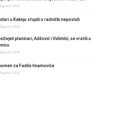
 Augusta 2026.
dari u Kaknju stupili u radnički neposluh
 Augusta 2026.
eživjeli planinari, Adilović i Vidimlić, se vratili u
enicu
 Augusta 2026.
pomen za Fadila Imamovića
 Augusta 2026.