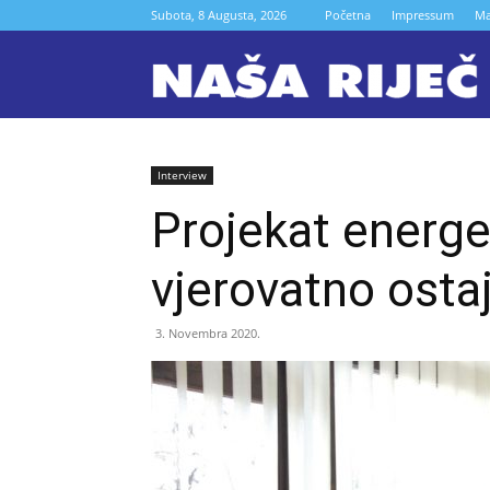
Subota, 8 Augusta, 2026
Početna
Impressum
Ma
N
r
Interview
Projekat energe
Z
vjerovatno ostaj
3. Novembra 2020.