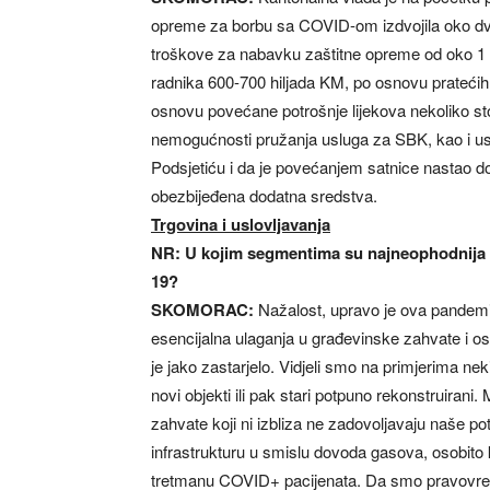
opreme za borbu sa COVID-om izdvojila oko dv
troškove za nabavku zaštitne opreme od oko 1 
radnika 600-700 hiljada KM, po osnovu prateći
osnovu povećane potrošnje lijekova nekoliko sto
nemogućnosti pružanja usluga za SBK, kao i usl
Podsjetiću i da je povećanjem satnice nastao d
obezbijeđena dodatna sredstva.
Trgovina i uslovljavanja
NR: U kojim segmentima su najneophodnija 
19?
SKOMORAC:
Nažalost, upravo je ova pandemi
esencijalna ulaganja u građevinske zahvate i os
je jako zastarjelo. Vidjeli smo na primjerima ne
novi objekti ili pak stari potpuno rekonstruira
zahvate koji ni izbliza ne zadovoljavaju naše 
infrastrukturu u smislu dovoda gasova, osobito k
tretmanu COVID+ pacijenata. Da smo pravovre