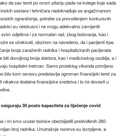
a, tako da sav teret po ovom pitanju pada na kolege koje sada
inskih sestara i tehničara nadoknađuje se angažmanom
akonskih ograničenja, potrebe za provođenjem konkursnih
radnici su neiskusni i ne mogu adekvatno zamijeniti
svim odjelima i za normalan rad, zbog bolovanja, kao i
že se očekivati, obzirom na navedeno, da i pacijenti trpe.
je broja zaraženih radnika i hospitaliziranih pacijenata
 biti dovoljnog broja doktora, kao i medicinskog osoblja, a i
jevaju hospitalni tretman. Samo proteklog vikenda primljeno
o bilo kom osnovu predstavlja ogroman finansijski teret za
i nikakva dodatna finansijska sredstva i to će dovesti u
odine.
osiguraju 30 posto kapaciteta za liječenje covid
i mi smo unutar bolnice obezbijedili predviđenih 260
oljan broj radnika. Unutrašnje rezerve su iscrpljene, a