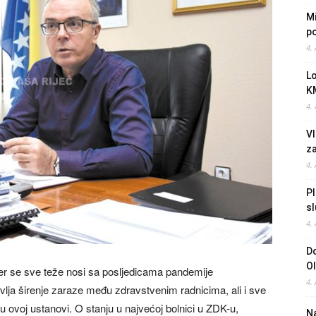
Mi
po
4.
L
K
4.
Vl
z
4.
Pl
sl
4.
Do
O
jer se sve teže nosi sa posljedicama pandemije
4.
vlja širenje zaraze među zdravstvenim radnicima, ali i sve
i u ovoj ustanovi. O stanju u najvećoj bolnici u ZDK-u,
Na