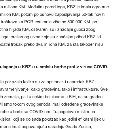
a miliona KM. Međutim pored toga, KBZ je imala ogromne
milion KM, potom po osnovu zapošljavanja 50-tak novih
h troškova za PCR testiranje više od 500.000 KM, po
tina hiljada KM, ostvareni su i značajni gubici zbog
uga tercijarnog nivoa koje su značajan prihod KBZ itd.
odatni trošak preko dva miliona KM, za šta također nisu
ulaganja u KBZ-u u smislu borbe protiv virusa COVID-
ja pokazala koliko su za opstanak i napredak KBZ
avramenjivanje, kako građevina, tako i infrastrukture. Sve
kih zemalja, pa i u nekim bolnicama u BiH, da su građeni
ni. Mi smo tokom ovog perioda imali određene građevinske
potrebe u borbi sa COVID-om. Tu pogotovo mislim na
isika, koji se do sada pokazao kao jedini efikasni lijek u
meno imali odgovarajuću saradnju Grada Zenica,