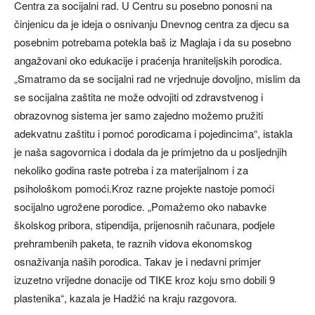
Centra za socijalni rad. U Centru su posebno ponosni na
činjenicu da je ideja o osnivanju Dnevnog centra za djecu sa
posebnim potrebama potekla baš iz Maglaja i da su posebno
angažovani oko edukacije i praćenja hraniteljskih porodica.
„Smatramo da se socijalni rad ne vrjednuje dovoljno, mislim da
se socijalna zaštita ne može odvojiti od zdravstvenog i
obrazovnog sistema jer samo zajedno možemo pružiti
adekvatnu zaštitu i pomoć porodicama i pojedincima“, istakla
je naša sagovornica i dodala da je primjetno da u posljednjih
nekoliko godina raste potreba i za materijalnom i za
psihološkom pomoći.Kroz razne projekte nastoje pomoći
socijalno ugrožene porodice. „Pomažemo oko nabavke
školskog pribora, stipendija, prijenosnih računara, podjele
prehrambenih paketa, te raznih vidova ekonomskog
osnaživanja naših porodica. Takav je i nedavni primjer
izuzetno vrijedne donacije od TIKE kroz koju smo dobili 9
plastenika“, kazala je Hadžić na kraju razgovora.