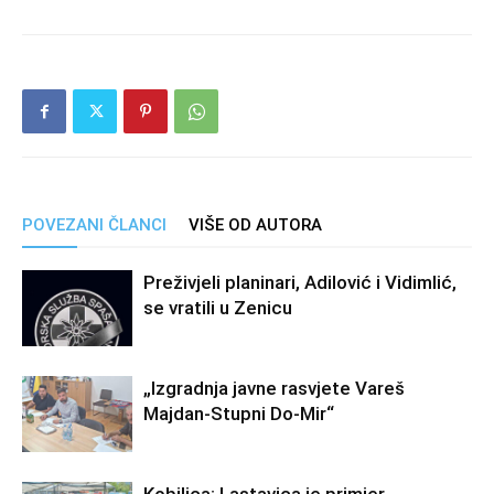
POVEZANI ČLANCI
VIŠE OD AUTORA
Preživjeli planinari, Adilović i Vidimlić,
se vratili u Zenicu
„Izgradnja javne rasvjete Vareš
Majdan-Stupni Do-Mir“
Kobilica: Lastavica je primjer