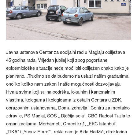
Javna ustanova Centar za socijalni rad u Maglaju obilježava
45 godina rada. Vrijedan jubilej koji zbog pogoršane
epidemiološke situacije neće moći biti obilježen onako kako je
planirano. „Trudimo se da budemo na usluzi našim građanima
onoliko koliko nam zakon i naše mogućnosti dozvoljavaju.
Hvala svima koji su na podrška, lokalnim i kantonalnim
vlastima, kolegama i kolegicama iz ostalih Centara u ZDK,
obrazovnim ustanovama, Domu zdravlja i Centru za mentalno
zdravlje, PS Maglaj, SOS „ Dječija sela“, CBC Radost Tuzla te
organizacijama: Merhamet , Crveni križ, „EKC Istanbul“,
„TIKA“ i „Yunuz Emre““, rekla nam je Aida Hadžić, direktorica