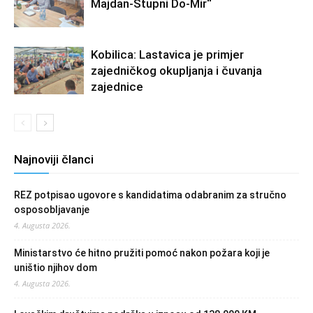
Majdan-Stupni Do-Mir“
Kobilica: Lastavica je primjer
zajedničkog okupljanja i čuvanja
zajednice
Najnoviji članci
REZ potpisao ugovore s kandidatima odabranim za stručno
osposobljavanje
4. Augusta 2026.
Ministarstvo će hitno pružiti pomoć nakon požara koji je
uništio njihov dom
4. Augusta 2026.