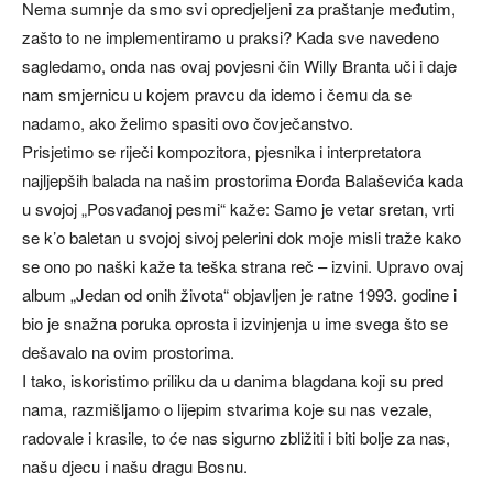
Nema sumnje da smo svi opredjeljeni za praštanje međutim,
zašto to ne implementiramo u praksi? Kada sve navedeno
sagledamo, onda nas ovaj povjesni čin Willy Branta uči i daje
nam smjernicu u kojem pravcu da idemo i čemu da se
nadamo, ako želimo spasiti ovo čovječanstvo.
Prisjetimo se riječi kompozitora, pjesnika i interpretatora
najljepših balada na našim prostorima Đorđa Balaševića kada
u svojoj „Posvađanoj pesmi“ kaže: Samo je vetar sretan, vrti
se k’o baletan u svojoj sivoj pelerini dok moje misli traže kako
se ono po naški kaže ta teška strana reč – izvini. Upravo ovaj
album „Jedan od onih života“ objavljen je ratne 1993. godine i
bio je snažna poruka oprosta i izvinjenja u ime svega što se
dešavalo na ovim prostorima.
I tako, iskoristimo priliku da u danima blagdana koji su pred
nama, razmišljamo o lijepim stvarima koje su nas vezale,
radovale i krasile, to će nas sigurno zbližiti i biti bolje za nas,
našu djecu i našu dragu Bosnu.