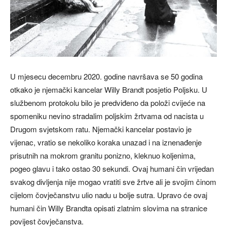
U mjesecu decembru 2020. godine navršava se 50 godina
otkako je njemački kancelar Willy Brandt posjetio Poljsku. U
službenom protokolu bilo je predviđeno da položi cvijeće na
spomeniku nevino stradalim poljskim žrtvama od nacista u
Drugom svjetskom ratu. Njemački kancelar postavio je
vijenac, vratio se nekoliko koraka unazad i na iznenađenje
prisutnih na mokrom granitu ponizno, kleknuo koljenima,
pogeo glavu i tako ostao 30 sekundi. Ovaj humani čin vrijedan
svakog divljenja nije mogao vratiti sve žrtve ali je svojim činom
cijelom čovječanstvu ulio nadu u bolje sutra. Upravo će ovaj
humani čin Willy Brandta opisati zlatnim slovima na stranice
povijest čovječanstva.