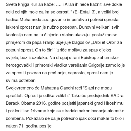
Sveta knjiga Kur an kaže: …. i Allah ih neće kazniti sve dokle
neki od njih mole da im se oprosti.“ (El-Enfal, 3), a veliki broj
hadisa Muhameda a.s. govori o imperativu i potrebi oprosta.
Iskreni oprost nam je nužno potreban. Duhovni velikani svih
konfesija nam na tu činjenicu stalno ukazuju, poslužimo se
primjerom da papa Franjo udjeljuje blagoslov „Urbi et Orbi” za
potpuni oprost. On to čini i izriče molitvu za spas cijelog
svijeta, bez izuzetaka. Na drugoj strani Episkop zahumsko-
hercegovački i primorski vladika varešanin Grigorije zamolio je
za oprost i pozvao na praštanje, naprosto, oprost nam je
svima potreban.
Svojevremeno će Mahatma Gandhi reći “Slabi ne mogu
opraštati. Oprost je odlika velikih.” Tako će predsjednik SAD-a
Barack Obama 2016. godine posjetiti japanski grad Hiroshimu
i pokloniti se žrtvama koje su stradale nakon bacanja atomske
bombena. Pokazalo se da je potrebno ipak doći makar to bilo i
nakon 71. godinu poslije.