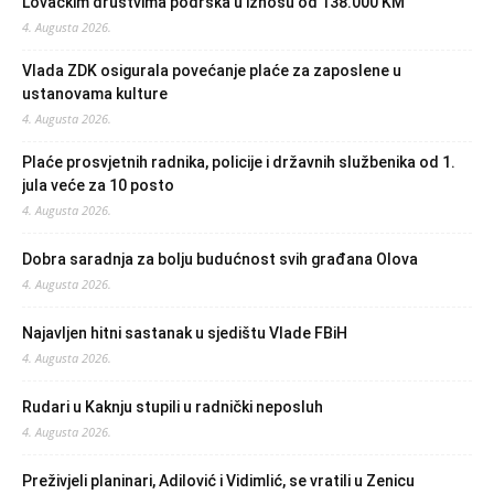
Lovačkim društvima podrška u iznosu od 138.000 KM
4. Augusta 2026.
Vlada ZDK osigurala povećanje plaće za zaposlene u
ustanovama kulture
4. Augusta 2026.
Plaće prosvjetnih radnika, policije i državnih službenika od 1.
jula veće za 10 posto
4. Augusta 2026.
Dobra saradnja za bolju budućnost svih građana Olova
4. Augusta 2026.
Najavljen hitni sastanak u sjedištu Vlade FBiH
4. Augusta 2026.
Rudari u Kaknju stupili u radnički neposluh
4. Augusta 2026.
Preživjeli planinari, Adilović i Vidimlić, se vratili u Zenicu