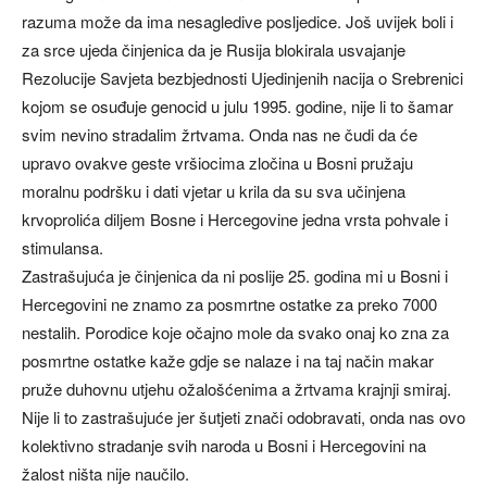
razuma može da ima nesagledive posljedice. Još uvijek boli i
za srce ujeda činjenica da je Rusija blokirala usvajanje
Rezolucije Savjeta bezbjednosti Ujedinjenih nacija o Srebrenici
kojom se osuđuje genocid u julu 1995. godine, nije li to šamar
svim nevino stradalim žrtvama. Onda nas ne čudi da će
upravo ovakve geste vršiocima zločina u Bosni pružaju
moralnu podršku i dati vjetar u krila da su sva učinjena
krvoprolića diljem Bosne i Hercegovine jedna vrsta pohvale i
stimulansa.
Zastrašujuća je činjenica da ni poslije 25. godina mi u Bosni i
Hercegovini ne znamo za posmrtne ostatke za preko 7000
nestalih. Porodice koje očajno mole da svako onaj ko zna za
posmrtne ostatke kaže gdje se nalaze i na taj način makar
pruže duhovnu utjehu ožalošćenima a žrtvama krajnji smiraj.
Nije li to zastrašujuće jer šutjeti znači odobravati, onda nas ovo
kolektivno stradanje svih naroda u Bosni i Hercegovini na
žalost ništa nije naučilo.