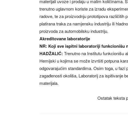
materijali uvoze i prodaju u malim količinama. 
trenutno uglavnom koriste za izradu eksperime
radove, te za proizvodnju prototipova različitih p
platirana traka za namjensku industriju ili hladno
proizvoda za automobilsku industriju.
Akreditovane laboratorije
NR: Koji sve ispitni laboratoriji funkcionišu 
HADŽALIĆ:
Trenutno na Institutu funkcionišu ak
Hemijski u kojima se može izvršiti potpuna kara
odgovarajućim standardima. Osim toga, u fazi pr
zagađenosti okoliša, Laboratorij za ispitivanje be
materijala.
Ostatak teksta p