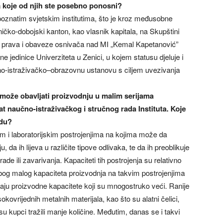
a koje od njih ste posebno ponosni?
 poznatim svjetskim institutima, što je kroz međusobne
eničko-dobojski kanton, kao vlasnik kapitala, na Skupštini
o prava i obaveze osnivača nad MI „Kemal Kapetanović”
e jedinice Univerziteta u Zenici, u kojem statusu djeluje i
no-istraživačko–obrazovnu ustanovu s ciljem uvezivanja
t može obavljati proizvodnju u malim serijama
t naučno-istraživačkog i stručnog rada Instituta. Koje
odu?
kim i laboratorijskim postrojenjima na kojima može da
, da ih lijeva u različite tipove odlivaka, te da ih preoblikuje
e ili zavarivanja. Kapaciteti tih postrojenja su relativno
Zbog malog kapaciteta proizvodnja na takvim postrojenjima
aju proizvodne kapacitete koji su mnogostruko veći. Ranije
kovrijednih metalnih materijala, kao što su alatni čelici,
 su kupci tražili manje količine. Međutim, danas se i takvi