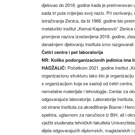
djelovao do 2018. godine kada je preimenovan u I
sada tri puta mijenjao svoj naziv. Pri osnivanju
istraživanja Zenica, da bi 1966. godine bio pre
metalurški institut „Kemal Kapetanović“ Zenica 
promjene naziva izostavljena 2018. godine, zbog 
današnjem djelovanju Instituta smo razgovarali
Četiri centra i pet laboratorija
NR: Koliko podorganizacionih jedinica ima In
HADŽALIĆ:
Početkom 2021. godine Institut „Ke
organizacionu strukturu tako što je organizaciju
s organizacijom koja se sastoji od četiri centra.
nemetalne materijale i tehnologije, Centar za ok
odgovarajuće laboratorije. Laboratorije Instituta, k
od strane Instituta za akreditiranje Bosne i Herc
spektra, uglavnom za naručioce iz BiH, ali i okru
vježbi studenata tehničkih fakulteta Univerzite
dijela odgovarajućih diplomskih, magistarskih i