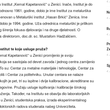
4.
nstitut „Kemal Kapetanović“ u Zenici. Inače, Institut je do
, odnosno 1961. godine, dobio je ime Institut za metalurška
Na
imenovan u Metalurški institut „Hasan Brkić“ Zenica. Ime
4.
dobio je 1994. godine. Uža odrednica metalurški je prilikom
Ru
širenja fokusa djelovanja i na druge djelatnosti. O
4.
 s direktorom, doc.dr. sc. Mustafom Hadžalićem.
Pr
stitut te koje usluge pruža?
Z
mal Kapetanović“ u Zenici promijenio je svoju
4.
 koja se sastojala od devet zavoda i jednog centra zamijenio
S
 To su: Centar za metalne materijale i tehnologije, Centar za
4.
oliš i Centar za politehniku. Unutar centara se nalaze
ojih je pet, tri su ispitne i dvije kalibracione, akreditirane su
egovine. Pružaju usluge ispitivanja i kalibracije širokog
ženja. Također, na Institutu se obavlja dio laboratorijskih
ta u Zenici, studentska praksa, izrada eksperimentalnog
 doktorskih radova studenata našeg Univerziteta.