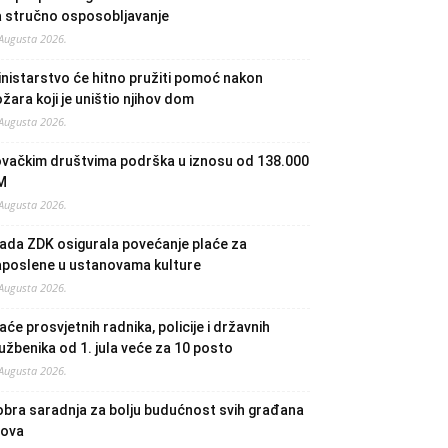
a stručno osposobljavanje
 Augusta 2026.
nistarstvo će hitno pružiti pomoć nakon
žara koji je uništio njihov dom
 Augusta 2026.
ovačkim društvima podrška u iznosu od 138.000
M
 Augusta 2026.
ada ZDK osigurala povećanje plaće za
aposlene u ustanovama kulture
 Augusta 2026.
aće prosvjetnih radnika, policije i državnih
užbenika od 1. jula veće za 10 posto
 Augusta 2026.
bra saradnja za bolju budućnost svih građana
lova