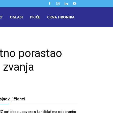
RT
OGLASI
PRIČE
CRNA HRONIKA
atno porastao
 zvanja
ajnoviji članci
EZ potpisao ugovore s kandidatima odabranim