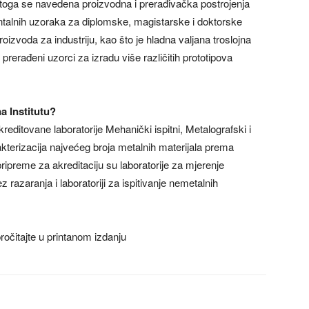
Stoga se navedena proizvodna i prerađivačka postrojenja
ntalnih uzoraka za diplomske, magistarske i doktorske
roizvoda za industriju, kao što je hladna valjana troslojna
 prerađeni uzorci za izradu više različitih prototipova
na Institutu?
reditovane laboratorije Mehanički ispitni, Metalografski i
kterizacija najvećeg broja metalnih materijala prema
ipreme za akreditaciju su laboratorije za mjerenje
z razaranja i laboratoriji za ispitivanje nemetalnih
ročitajte u printanom izdanju