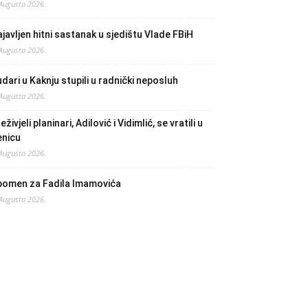
 Augusta 2026.
javljen hitni sastanak u sjedištu Vlade FBiH
 Augusta 2026.
dari u Kaknju stupili u radnički neposluh
 Augusta 2026.
eživjeli planinari, Adilović i Vidimlić, se vratili u
enicu
 Augusta 2026.
pomen za Fadila Imamovića
 Augusta 2026.