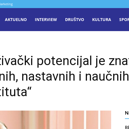
arketing
aša
AKTUELNO
INTERVIEW
DRUŠTVO
KULTURA
SPO
iječ
živački potencijal je zn
enica
nih, nastavnih i naučnih
ituta“
N
R