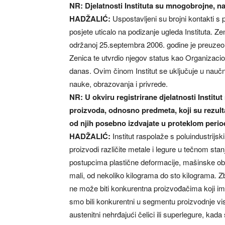
NR: Djelatnosti Instituta su mnogobrojne, n
HADŽALIĆ:
Uspostavljeni su brojni kontakti s
posjete uticalo na podizanje ugleda Instituta. Z
održanoj 25.septembra 2006. godine je preuze
Zenica te utvrdio njegov status kao Organizacion
danas. Ovim činom Institut se uključuje u nauč
nauke, obrazovanja i privrede.
NR: U okviru registrirane djelatnosti Institu
proizvoda, odnosno predmeta, koji su rezulta
od njih posebno izdvajate u proteklom peri
HADŽALIĆ:
Institut raspolaže s poluindustrijs
proizvodi različite metale i legure u tečnom stanju
postupcima plastične deformacije, mašinske obrad
mali, od nekoliko kilograma do sto kilograma. 
ne može biti konkurentna proizvođačima koji im
smo bili konkurentni u segmentu proizvodnje viso
austenitni nehrđajući čelici ili superlegure, kada