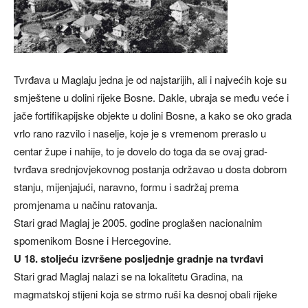
Tvrđava u Maglaju jedna je od najstarijih, ali i najvećih koje su
smještene u dolini rijeke Bosne. Dakle, ubraja se među veće i
jače fortifikapijske objekte u dolini Bosne, a kako se oko grada
vrlo rano razvilo i naselje, koje je s vremenom preraslo u
centar župe i nahije, to je dovelo do toga da se ovaj grad-
tvrđava srednjovjekovnog postanja održavao u dosta dobrom
stanju, mijenjajući, naravno, formu i sadržaj prema
promjenama u načinu ratovanja.
Stari grad Maglaj je 2005. godine proglašen nacionalnim
spomenikom Bosne i Hercegovine.
U 18. stoljeću izvršene posljednje gradnje na tvrđavi
Stari grad Maglaj nalazi se na lokalitetu Gradina, na
magmatskoj stijeni koja se strmo ruši ka desnoj obali rijeke