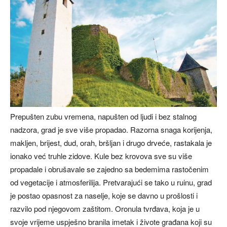
Prepušten zubu vremena, napušten od ljudi i bez stalnog
nadzora, grad je sve više propadao. Razorna snaga korijenja,
makljen, brijest, dud, orah, bršljan i drugo drveće, rastakala je
ionako već truhle zidove. Kule bez krovova sve su više
propadale i obrušavale se zajedno sa bedemima rastočenim
od vegetacije i atmosferilija. Pretvarajući se tako u ruinu, grad
je postao opasnost za naselje, koje se davno u prošlosti i
razvilo pod njegovom zaštitom. Oronula tvrđava, koja je u
svoje vrijeme uspješno branila imetak i živote građana koji su