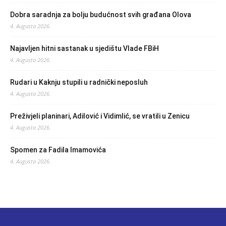
Dobra saradnja za bolju budućnost svih građana Olova
4. Augusta 2026.
Najavljen hitni sastanak u sjedištu Vlade FBiH
4. Augusta 2026.
Rudari u Kaknju stupili u radnički neposluh
4. Augusta 2026.
Preživjeli planinari, Adilović i Vidimlić, se vratili u Zenicu
4. Augusta 2026.
Spomen za Fadila Imamovića
4. Augusta 2026.