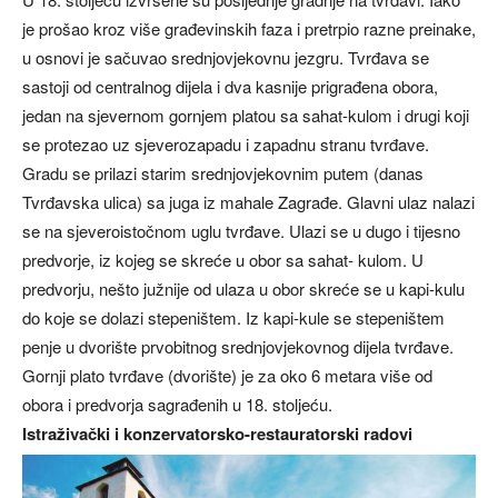
je prošao kroz više građevinskih faza i pretrpio razne preinake,
u osnovi je sačuvao srednjovjekovnu jezgru. Tvrđava se
sastoji od centralnog dijela i dva kasnije prigrađena obora,
jedan na sjevernom gornjem platou sa sahat-kulom i drugi koji
se protezao uz sjeverozapadu i zapadnu stranu tvrđave.
Gradu se prilazi starim srednjovjekovnim putem (danas
Tvrđavska ulica) sa juga iz mahale Zagrađe. Glavni ulaz nalazi
se na sjeveroistočnom uglu tvrđave. Ulazi se u dugo i tijesno
predvorje, iz kojeg se skreće u obor sa sahat- kulom. U
predvorju, nešto južnije od ulaza u obor skreće se u kapi-kulu
do koje se dolazi stepeništem. Iz kapi-kule se stepeništem
penje u dvorište prvobitnog srednjovjekovnog dijela tvrđave.
Gornji plato tvrđave (dvorište) je za oko 6 metara više od
obora i predvorja sagrađenih u 18. stoljeću.
Istraživački i konzervatorsko-restauratorski radovi