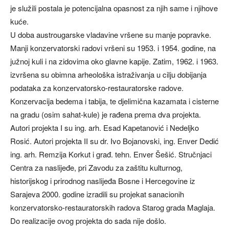
je služili postala je potencijalna opasnost za njih same i njihove
kuće.
U doba austrougarske vladavine vršene su manje popravke.
Manji konzervatorski radovi vršeni su 1953. i 1954. godine, na
južnoj kuli i na zidovima oko glavne kapije. Zatim, 1962. i 1963.
izvršena su obimna arheološka istraživanja u cilju dobijanja
podataka za konzervatorsko-restauratorske radove.
Konzervacija bedema i tabija, te djelimična kazamata i cisterne
na gradu (osim sahat-kule) je rađena prema dva projekta.
Autori projekta I su ing. arh. Esad Kapetanović i Nedeljko
Rosić. Autori projekta II su dr. Ivo Bojanovski, ing. Enver Dedić
ing. arh. Remzija Korkut i građ. tehn. Enver Šešić. Stručnjaci
Centra za naslijeđe, pri Zavodu za zaštitu kulturnog,
historijskog i prirodnog naslijeđa Bosne i Hercegovine iz
Sarajeva 2000. godine izradili su projekat sanacionih
konzervatorsko-restauratorskih radova Starog grada Maglaja.
Do realizacije ovog projekta do sada nije došlo.