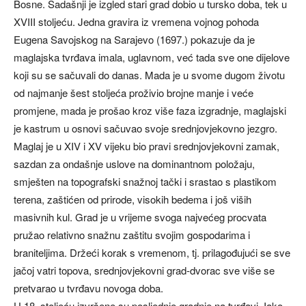
Bosne. Sadašnji je izgled stari grad dobio u tursko doba, tek u
XVIII stoljeću. Jedna gravira iz vremena vojnog pohoda
Eugena Savojskog na Sarajevo (1697.) pokazuje da je
maglajska tvrđava imala, uglavnom, već tada sve one dijelove
koji su se sačuvali do danas. Mada je u svome dugom životu
od najmanje šest stoljeća proživio brojne manje i veće
promjene, mada je prošao kroz više faza izgradnje, maglajski
je kastrum u osnovi sačuvao svoje srednjovjekovno jezgro.
Maglaj je u XIV i XV vijeku bio pravi srednjovjekovni zamak,
sazdan za ondašnje uslove na dominantnom položaju,
smješten na topografski snažnoj tački i srastao s plastikom
terena, zaštićen od prirode, visokih bedema i još viših
masivnih kul. Grad je u vrijeme svoga najvećeg procvata
pružao relativno snažnu zaštitu svojim gospodarima i
braniteljima. Držeći korak s vremenom, tj. prilagođujući se sve
jačoj vatri topova, srednjovjekovni grad-dvorac sve više se
pretvarao u tvrđavu novoga doba.
U 18. stoljeću izvršene su posljednje gradnje na tvrđavi. Iako