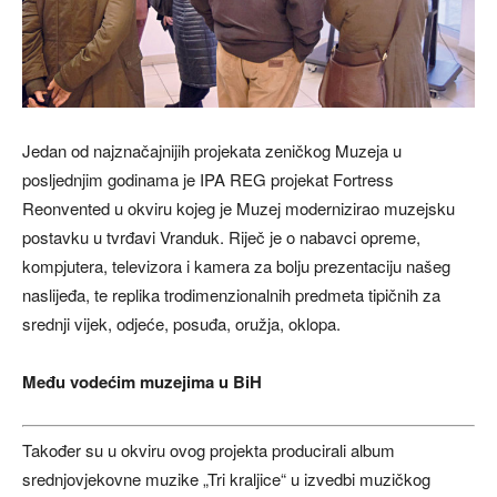
Jedan od najznačajnijih projekata zeničkog Muzeja u
posljednjim godinama je IPA REG projekat Fortress
Reonvented u okviru kojeg je Muzej modernizirao muzejsku
postavku u tvrđavi Vranduk. Riječ je o nabavci opreme,
kompjutera, televizora i kamera za bolju prezentaciju našeg
naslijeđa, te replika trodimenzionalnih predmeta tipičnih za
srednji vijek, odjeće, posuđa, oružja, oklopa.
Među vodećim muzejima u BiH
Također su u okviru ovog projekta producirali album
srednjovjekovne muzike „Tri kraljice“ u izvedbi muzičkog