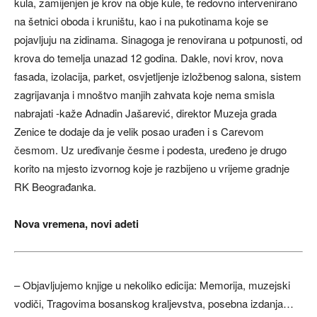
kula, zamijenjen je krov na obje kule, te redovno intervenirano
na šetnici oboda i kruništu, kao i na pukotinama koje se
pojavljuju na zidinama. Sinagoga je renovirana u potpunosti, od
krova do temelja unazad 12 godina. Dakle, novi krov, nova
fasada, izolacija, parket, osvjetljenje izložbenog salona, sistem
zagrijavanja i mnoštvo manjih zahvata koje nema smisla
nabrajati -kaže Adnadin Jašarević, direktor Muzeja grada
Zenice te dodaje da je velik posao urađen i s Carevom
česmom. Uz uređivanje česme i podesta, uređeno je drugo
korito na mjesto izvornog koje je razbijeno u vrijeme gradnje
RK Beograđanka.
Nova vremena, novi adeti
– Objavljujemo knjige u nekoliko edicija: Memorija, muzejski
vodiči, Tragovima bosanskog kraljevstva, posebna izdanja…