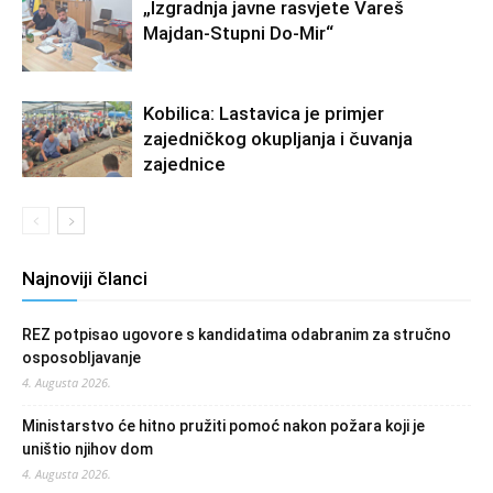
„Izgradnja javne rasvjete Vareš
Majdan-Stupni Do-Mir“
Kobilica: Lastavica je primjer
zajedničkog okupljanja i čuvanja
zajednice
Najnoviji članci
REZ potpisao ugovore s kandidatima odabranim za stručno
osposobljavanje
4. Augusta 2026.
Ministarstvo će hitno pružiti pomoć nakon požara koji je
uništio njihov dom
4. Augusta 2026.