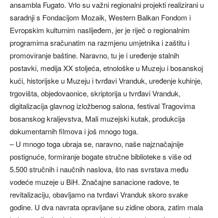
ansambla Fugato. Vrlo su važni regionalni projekti realizirani u
saradnji s Fondacijom Mozaik, Western Balkan Fondom i
Evropskim kulturnim naslijeđem, jer je riječ o regionalnim
programima sračunatim na razmjenu umjetnika i zaštitu i
promoviranje baštine. Naravno, tu je i uređenje stalnih
postavki, medija XX stoljeća, etnološke u Muzeju i bosanskoj
kući, historijske u Muzeju i tvrđavi Vranduk, uređenje kuhinje,
trgovišta, objedovaonice, skriptorija u tvrđavi Vranduk,
digitalizacija glavnog izložbenog salona, festival Tragovima
bosanskog kraljevstva, Mali muzejski kutak, produkcija
dokumentarnih filmova i još mnogo toga.
– U mnogo toga ubraja se, naravno, naše najznačajnije
postignuće, formiranje bogate stručne biblioteke s više od
5.500 stručnih i naučnih naslova, što nas svrstava među
vodeće muzeje u BiH. Značajne sanacione radove, te
revitalizaciju, obavljamo na tvrđavi Vranduk skoro svake
godine. U dva navrata opravljane su zidine obora, zatim mala