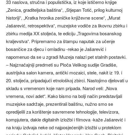
33 naslova, stručna i populistička, iz koje ističemo knjige
„Zenica, graditeljska baština“, „Stjepan Totić, prilog kulturnoj
historiji“, „Kratka hronika zeničke književne scene“, „Murat
Jašarević, retrospektiva“, muzejske vodiče za likovnu zbirku i
zbirku medija XX stoljeća, te ediciju „Tragovima bosanskog
kraljevstva“. Pripremamo za štampu naputak za učenje
bosančice za djecu i omladinu -rekao je Jašarević i
napomenuo da se u zgradi Muzeja nalazi pet stalnih postavki.
– Najznačajniji predmeti su Ploča Velikog sudije Gradiše,
austrijska salon kamera, antički mozaici, stele, nakit iz 19. i
20. stoljeća, pripadajući etnološkoj zbirci. Nastojimo djelovati u
skladu s vremenom koje nam pripada. Narod veli: „Nova
vremena, novi adet“. Kako bismo na bolji način predstavljali
muzejske sadržaje, prezentirali baštinu, nužno smo se
opredijelili za korištenje savremene tehnologije, televizora,
kompjutera, dakle digitalnih izložbi i filmova -kaže Jašarević i
na kraju izdvaja neke od najposjećenijih izložbi u proteklom