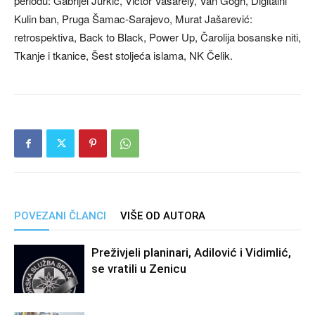
periodu: Gabrijel Jurkić, Victor Vasarely, Van Gogh, Digitalni
Kulin ban, Pruga Šamac-Sarajevo, Murat Jašarević:
retrospektiva, Back to Black, Power Up, Čarolija bosanske niti,
Tkanje i tkanice, Šest stoljeća islama, NK Čelik.
POVEZANI ČLANCI
VIŠE OD AUTORA
Preživjeli planinari, Adilović i Vidimlić,
se vratili u Zenicu