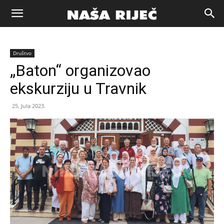
Naša
Društvo
riječ
„Baton“ organizovao
ekskurziju u Travnik
Zenica
25. Jula 2023.