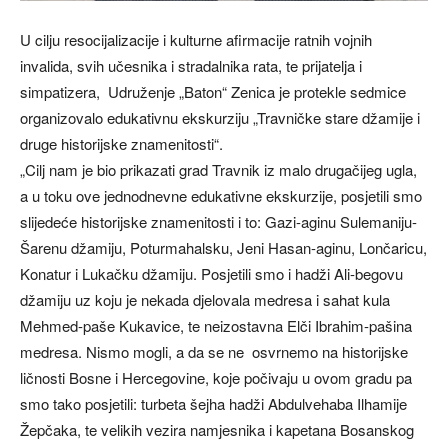
U cilju resocijalizacije i kulturne afirmacije ratnih vojnih
invalida, svih učesnika i stradalnika rata, te prijatelja i
simpatizera, Udruženje „Baton“ Zenica je protekle sedmice
organizovalo edukativnu ekskurziju „Travničke stare džamije i
druge historijske znamenitosti“.
„Cilj nam je bio prikazati grad Travnik iz malo drugačijeg ugla,
a u toku ove jednodnevne edukativne ekskurzije, posjetili smo
slijedeće historijske znamenitosti i to: Gazi-aginu Sulemaniju-
Šarenu džamiju, Poturmahalsku, Jeni Hasan-aginu, Lončaricu,
Konatur i Lukačku džamiju. Posjetili smo i hadži Ali-begovu
džamiju uz koju je nekada djelovala medresa i sahat kula
Mehmed-paše Kukavice, te neizostavna Elči Ibrahim-pašina
medresa. Nismo mogli, a da se ne osvrnemo na historijske
ličnosti Bosne i Hercegovine, koje počivaju u ovom gradu pa
smo tako posjetili: turbeta šejha hadži Abdulvehaba Ilhamije
Žepčaka, te velikih vezira namjesnika i kapetana Bosanskog