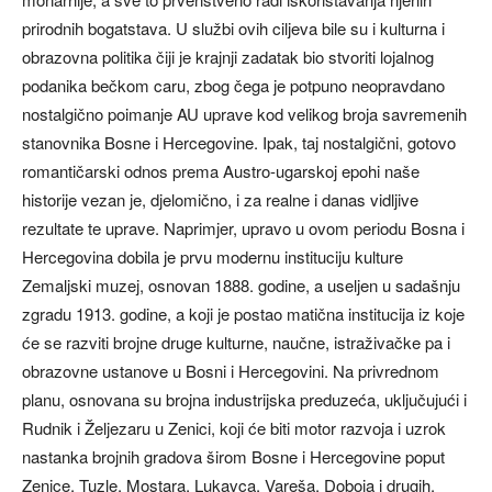
prirodnih bogatstava. U službi ovih ciljeva bile su i kulturna i
obrazovna politika čiji je krajnji zadatak bio stvoriti lojalnog
podanika bečkom caru, zbog čega je potpuno neopravdano
nostalgično poimanje AU uprave kod velikog broja savremenih
stanovnika Bosne i Hercegovine. Ipak, taj nostalgični, gotovo
romantičarski odnos prema Austro-ugarskoj epohi naše
historije vezan je, djelomično, i za realne i danas vidljive
rezultate te uprave. Naprimjer, upravo u ovom periodu Bosna i
Hercegovina dobila je prvu modernu instituciju kulture
Zemaljski muzej, osnovan 1888. godine, a useljen u sadašnju
zgradu 1913. godine, a koji je postao matična institucija iz koje
će se razviti brojne druge kulturne, naučne, istraživačke pa i
obrazovne ustanove u Bosni i Hercegovini. Na privrednom
planu, osnovana su brojna industrijska preduzeća, uključujući i
Rudnik i Željezaru u Zenici, koji će biti motor razvoja i uzrok
nastanka brojnih gradova širom Bosne i Hercegovine poput
Zenice, Tuzle, Mostara, Lukavca, Vareša, Doboja i drugih.