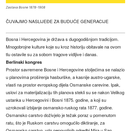
Zastava Bosne 1878-1908
ČUVAJMO NASLIJEĐE ZA BUDUĆE GENERACIJE
Bosna i Hercegovina je država s dugogodišnjom tradicijom.
Mnogobrojne kulture koje su kroz historiju obitavale na ovom
tlu ostavile su za sobom tragove vidljive i danas.
Berlinski kongres
Prostor savremene Bosne i Hercegovine stoljećima se nalazio
u planovima proširenja hasburške, a kasnije austro-ugarske,
vlasti na prostor evropskog dijela Osmanske carevine. Ipak,
uslovi za materijalizaciju tih planova stekli su se nakon Velikog
ustanka u Hercegovini i Bosni 1875. godine, a koji su
uzrokovali izbijanje osmansko-ruskog rata 1877. godine.
Osmansko carstvo doživjelo je težak poraz u pomenutom
ratu, što je Ruskom carstvu omogućilo diktiranje, za
Osmansko carstvo, vrlo nepovoljnih odredbi Mira u San