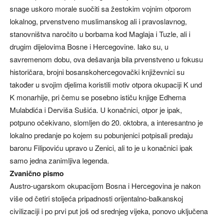
snage uskoro morale suočiti sa žestokim vojnim otporom
lokalnog, prvenstveno muslimanskog ali i pravoslavnog,
stanovništva naročito u borbama kod Maglaja i Tuzle, ali i
drugim dijelovima Bosne i Hercegovine. Iako su, u
savremenom dobu, ova dešavanja bila prvenstveno u fokusu
historičara, brojni bosanskohercegovački književnici su
također u svojim djelima koristili motiv otpora okupaciji K und
K monarhije, pri čemu se posebno ističu knjige Edhema
Mulabdića i Derviša Sušića. U konačnici, otpor je ipak,
potpuno očekivano, slomljen do 20. oktobra, a interesantno je
lokalno predanje po kojem su pobunjenici potpisali predaju
baronu Filipoviću upravo u Zenici, ali to je u konačnici ipak
samo jedna zanimljiva legenda.
Zvanično pismo
Austro-ugarskom okupacijom Bosna i Hercegovina je nakon
više od četiri stoljeća pripadnosti orijentalno-balkanskoj
civilizaciji i po prvi put još od srednjeg vijeka, ponovo uključena