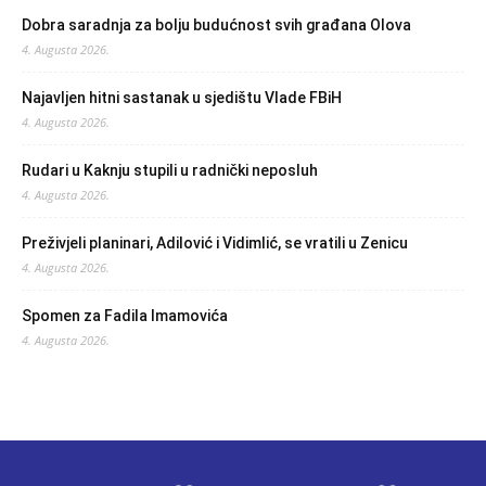
Dobra saradnja za bolju budućnost svih građana Olova
4. Augusta 2026.
Najavljen hitni sastanak u sjedištu Vlade FBiH
4. Augusta 2026.
Rudari u Kaknju stupili u radnički neposluh
4. Augusta 2026.
Preživjeli planinari, Adilović i Vidimlić, se vratili u Zenicu
4. Augusta 2026.
Spomen za Fadila Imamovića
4. Augusta 2026.