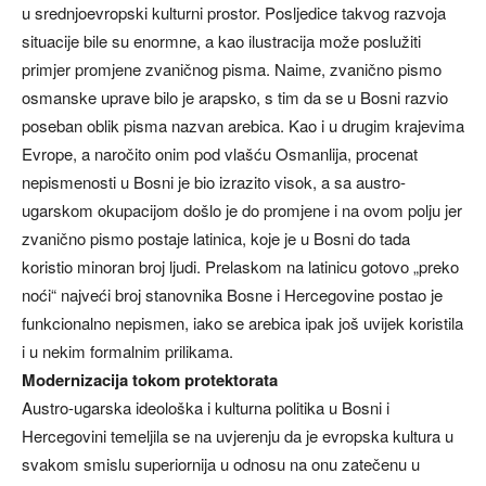
u srednjoevropski kulturni prostor. Posljedice takvog razvoja
situacije bile su enormne, a kao ilustracija može poslužiti
primjer promjene zvaničnog pisma. Naime, zvanično pismo
osmanske uprave bilo je arapsko, s tim da se u Bosni razvio
poseban oblik pisma nazvan arebica. Kao i u drugim krajevima
Evrope, a naročito onim pod vlašću Osmanlija, procenat
nepismenosti u Bosni je bio izrazito visok, a sa austro-
ugarskom okupacijom došlo je do promjene i na ovom polju jer
zvanično pismo postaje latinica, koje je u Bosni do tada
koristio minoran broj ljudi. Prelaskom na latinicu gotovo „preko
noći“ najveći broj stanovnika Bosne i Hercegovine postao je
funkcionalno nepismen, iako se arebica ipak još uvijek koristila
i u nekim formalnim prilikama.
Modernizacija tokom protektorata
Austro-ugarska ideološka i kulturna politika u Bosni i
Hercegovini temeljila se na uvjerenju da je evropska kultura u
svakom smislu superiornija u odnosu na onu zatečenu u