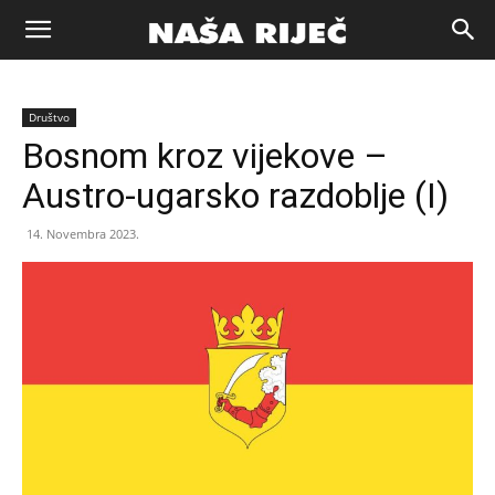
Naša
Društvo
riječ
Bosnom kroz vijekove –
Austro-ugarsko razdoblje (I)
Zenica
14. Novembra 2023.