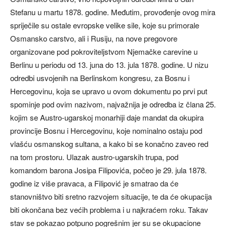
Stefanu u martu 1878. godine. Međutim, provođenje ovog mira
spriječile su ostale evropske velike sile, koje su primorale
Osmansko carstvo, ali i Rusiju, na nove pregovore
organizovane pod pokroviteljstvom Njemačke carevine u
Berlinu u periodu od 13. juna do 13. jula 1878. godine. U nizu
odredbi usvojenih na Berlinskom kongresu, za Bosnu i
Hercegovinu, koja se upravo u ovom dokumentu po prvi put
spominje pod ovim nazivom, najvažnija je odredba iz člana 25.
kojim se Austro-ugarskoj monarhiji daje mandat da okupira
provincije Bosnu i Hercegovinu, koje nominalno ostaju pod
vlašću osmanskog sultana, a kako bi se konačno zaveo red
na tom prostoru. Ulazak austro-ugarskih trupa, pod
komandom barona Josipa Filipovića, počeo je 29. jula 1878.
godine iz više pravaca, a Filipović je smatrao da će
stanovništvo biti sretno razvojem situacije, te da će okupacija
biti okončana bez većih problema i u najkraćem roku. Takav
stav se pokazao potpuno pogrešnim jer su se okupacione