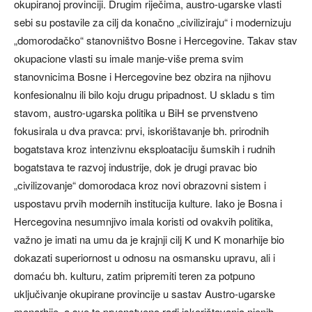
okupiranoj provinciji. Drugim riječima, austro-ugarske vlasti
sebi su postavile za cilj da konačno „civiliziraju“ i modernizuju
„domorodačko“ stanovništvo Bosne i Hercegovine. Takav stav
okupacione vlasti su imale manje-više prema svim
stanovnicima Bosne i Hercegovine bez obzira na njihovu
konfesionalnu ili bilo koju drugu pripadnost. U skladu s tim
stavom, austro-ugarska politika u BiH se prvenstveno
fokusirala u dva pravca: prvi, iskorištavanje bh. prirodnih
bogatstava kroz intenzivnu eksploataciju šumskih i rudnih
bogatstava te razvoj industrije, dok je drugi pravac bio
„civilizovanje“ domorodaca kroz novi obrazovni sistem i
uspostavu prvih modernih institucija kulture. Iako je Bosna i
Hercegovina nesumnjivo imala koristi od ovakvih politika,
važno je imati na umu da je krajnji cilj K und K monarhije bio
dokazati superiornost u odnosu na osmansku upravu, ali i
domaću bh. kulturu, zatim pripremiti teren za potpuno
uključivanje okupirane provincije u sastav Austro-ugarske
monarhije, a sve to prvenstveno radi iskorištavanja njenih