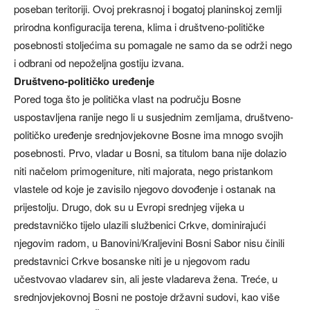
poseban teritoriji. Ovoj prekrasnoj i bogatoj planinskoj zemlji
prirodna konfiguracija terena, klima i društveno-političke
posebnosti stoljećima su pomagale ne samo da se održi nego
i odbrani od nepoželjna gostiju izvana.
Društveno-političko uređenje
Pored toga što je politička vlast na području Bosne
uspostavljena ranije nego li u susjednim zemljama, društveno-
političko uređenje srednjovjekovne Bosne ima mnogo svojih
posebnosti. Prvo, vladar u Bosni, sa titulom bana nije dolazio
niti načelom primogeniture, niti majorata, nego pristankom
vlastele od koje je zavisilo njegovo dovođenje i ostanak na
prijestolju. Drugo, dok su u Evropi srednjeg vijeka u
predstavničko tijelo ulazili službenici Crkve, dominirajući
njegovim radom, u Banovini/Kraljevini Bosni Sabor nisu činili
predstavnici Crkve bosanske niti je u njegovom radu
učestvovao vladarev sin, ali jeste vladareva žena. Treće, u
srednjovjekovnoj Bosni ne postoje državni sudovi, kao više