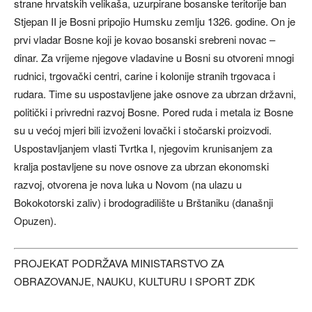
strane hrvatskih velikaša, uzurpirane bosanske teritorije ban
Stjepan II je Bosni pripojio Humsku zemlju 1326. godine. On je
prvi vladar Bosne koji je kovao bosanski srebreni novac –
dinar. Za vrijeme njegove vladavine u Bosni su otvoreni mnogi
rudnici, trgovački centri, carine i kolonije stranih trgovaca i
rudara. Time su uspostavljene jake osnove za ubrzan državni,
politički i privredni razvoj Bosne. Pored ruda i metala iz Bosne
su u većoj mjeri bili izvoženi lovački i stočarski proizvodi.
Uspostavljanjem vlasti Tvrtka I, njegovim krunisanjem za
kralja postavljene su nove osnove za ubrzan ekonomski
razvoj, otvorena je nova luka u Novom (na ulazu u
Bokokotorski zaliv) i brodogradilište u Brštaniku (današnji
Opuzen).
PROJEKAT PODRŽAVA MINISTARSTVO ZA
OBRAZOVANJE, NAUKU, KULTURU I SPORT ZDK