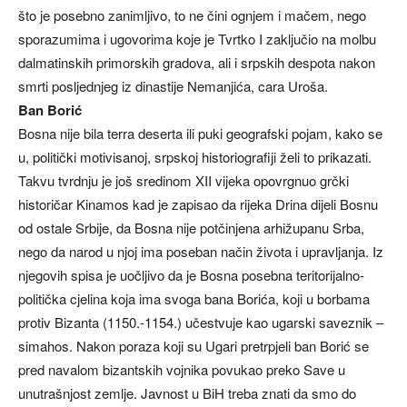
što je posebno zanimljivo, to ne čini ognjem i mačem, nego
sporazumima i ugovorima koje je Tvrtko I zaključio na molbu
dalmatinskih primorskih gradova, ali i srpskih despota nakon
smrti posljednjeg iz dinastije Nemanjića, cara Uroša.
Ban Borić
Bosna nije bila terra deserta ili puki geografski pojam, kako se
u, politički motivisanoj, srpskoj historiografiji želi to prikazati.
Takvu tvrdnju je još sredinom XII vijeka opovrgnuo grčki
historičar Kinamos kad je zapisao da rijeka Drina dijeli Bosnu
od ostale Srbije, da Bosna nije potčinjena arhižupanu Srba,
nego da narod u njoj ima poseban način života i upravljanja. Iz
njegovih spisa je uočljivo da je Bosna posebna teritorijalno-
politička cjelina koja ima svoga bana Borića, koji u borbama
protiv Bizanta (1150.-1154.) učestvuje kao ugarski saveznik –
simahos. Nakon poraza koji su Ugari pretrpjeli ban Borić se
pred navalom bizantskih vojnika povukao preko Save u
unutrašnjost zemlje. Javnost u BiH treba znati da smo do