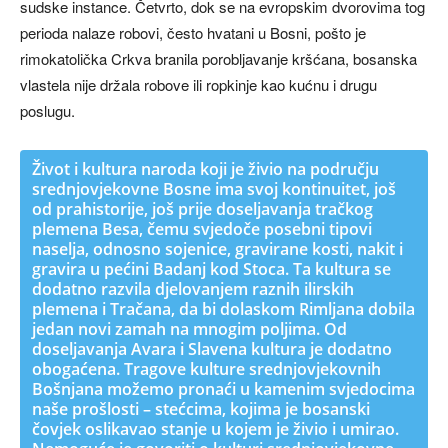
sudske instance. Četvrto, dok se na evropskim dvorovima tog
perioda nalaze robovi, često hvatani u Bosni, pošto je
rimokatolička Crkva branila porobljavanje kršćana, bosanska
vlastela nije držala robove ili ropkinje kao kućnu i drugu
poslugu.
Život i kultura naroda koji je živio na području
srednjovjekovne Bosne ima svoj kontinuitet, još
od prahistorije, još prije doseljavanja tračkog
plemena Besa, čemu svjedoče posebni tipovi
naselja, odnosno sojenice, gravirane kosti, nakit i
gravira u pećini Badanj kod Stoca. Ta kultura se
dodatno razvila djelovanjem raznih ilirskih
plemena i Tračana, da bi dolaskom Rimljana dobila
jedan novi zamah na mnogim poljima. Od
doseljavanja Avara i Slavena kultura je dodatno
obogaćena. Tragove kulture srednjovjekovnih
Bošnjana možemo pronaći u kamenim svjedocima
naše prošlosti – stećcima, kojima je bosanski
čovjek oslikavao stanje u kojem je živio i umirao.