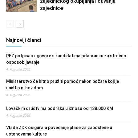
zajedničkog okupljanja i čuvanja
zajednice
Najnoviji članci
REZ potpisao ugovore s kandidatima odabranim za stručno
osposobljavanje
4. Augusta 2026.
Ministarstvo će hitno pružiti pomoć nakon požara koji je
uništio njihov dom
4. Augusta 2026.
Lovačkim društvima podrška u iznosu od 138.000 KM
4. Augusta 2026.
Vlada ZDK osigurala povećanje plaće za zaposlene u
ustanovama kulture