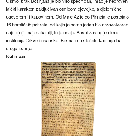
Osmo, brak Bošnjana je bio vrlo specifičan, imao je necrkveni,
laički karakter, zaključivan otmicom djevojke, a djelomično
ugovorom ili kupovinom. Od Male Azije do Pirineja je postojalo
16 heretičkih pokreta, od kojih je samo jedan bio državotvoran,
najbrojniji i najznačajniji, to je onaj u Bosni zastupljen kroz
instituciju Crkve bosanske. Bosna ima stećak, kao nijedna
druga zemlja.
Kulin ban