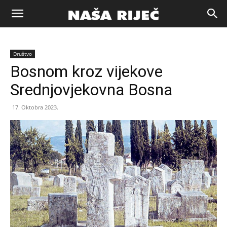
Naša
Društvo
riječ
Bosnom kroz vijekove
Srednjovjekovna Bosna
Zenica
17. Oktobra 2023.