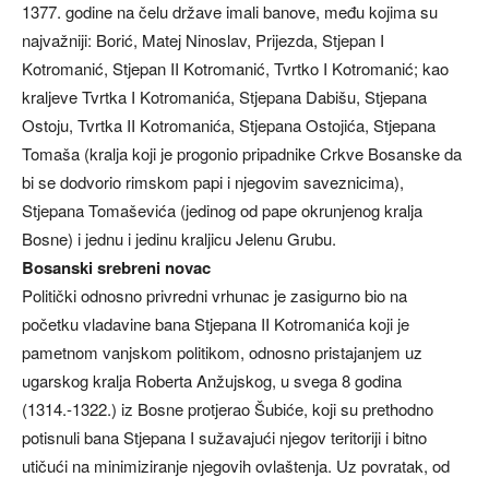
1377. godine na čelu države imali banove, među kojima su
najvažniji: Borić, Matej Ninoslav, Prijezda, Stjepan I
Kotromanić, Stjepan II Kotromanić, Tvrtko I Kotromanić; kao
kraljeve Tvrtka I Kotromanića, Stjepana Dabišu, Stjepana
Ostoju, Tvrtka II Kotromanića, Stjepana Ostojića, Stjepana
Tomaša (kralja koji je progonio pripadnike Crkve Bosanske da
bi se dodvorio rimskom papi i njegovim saveznicima),
Stjepana Tomaševića (jedinog od pape okrunjenog kralja
Bosne) i jednu i jedinu kraljicu Jelenu Grubu.
Bosanski srebreni novac
Politički odnosno privredni vrhunac je zasigurno bio na
početku vladavine bana Stjepana II Kotromanića koji je
pametnom vanjskom politikom, odnosno pristajanjem uz
ugarskog kralja Roberta Anžujskog, u svega 8 godina
(1314.-1322.) iz Bosne protjerao Šubiće, koji su prethodno
potisnuli bana Stjepana I sužavajući njegov teritoriji i bitno
utičući na minimiziranje njegovih ovlaštenja. Uz povratak, od