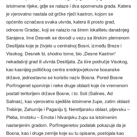
istoimene rijeke, gdje se nalaze i dva spomenuta grada. Katera
je vjerovatno nastala od grčke riječi kastron, kojom se
općenito označava svaka utvrda, katera ili prosto grad,
odnosno Gradac, koji se nalazio na širem lokalitetu današnjeg
Sarajeva. Ime Desnek se dovodi u vezu sa ilirskim plemenom
Desitijata koje je živjelo u centralnoj Bosni, između Breze i
Visokog. Desnek bi, shodno tome, bio „Desne Kastron“
nekadašnji grad ili utvrda Desitijata. Za šire područje Visokog,
kao kasnijeg političkog centra srednjovjekovne bosanske
države, jednostavno se koristio naziv Bosna. Pored Bosne
Porfirogenet spominje i neke druge oblasti koje će vremenom
postati teritorijem države Bosne, i to: Soli (Salines, Ad
Salinas), kao vjerovatno sjedište istoimene župe, zatim oblasti
Trebinje, Zahumlje i Paganiju tj. Neretljansku oblast, pljevsku –
Pleba, imotsku – Emota i hlivanjsku župu sa istoimenim
nastanjenim gradom. Porfiregenetov podatak pokazuje da je
Bosna, kao i druge zemlje koje su tu opisane, postojala kao