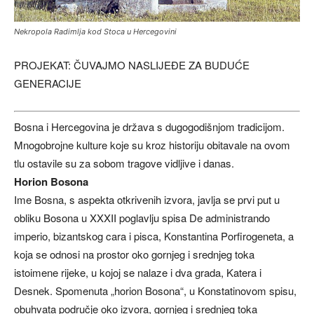
Nekropola Radimlja kod Stoca u Hercegovini
PROJEKAT: ČUVAJMO NASLIJEĐE ZA BUDUĆE
GENERACIJE
Bosna i Hercegovina je država s dugogodišnjom tradicijom.
Mnogobrojne kulture koje su kroz historiju obitavale na ovom
tlu ostavile su za sobom tragove vidljive i danas.
Horion Bosona
Ime Bosna, s aspekta otkrivenih izvora, javlja se prvi put u
obliku Bosona u XXXII poglavlju spisa De administrando
imperio, bizantskog cara i pisca, Konstantina Porfirogeneta, a
koja se odnosi na prostor oko gornjeg i srednjeg toka
istoimene rijeke, u kojoj se nalaze i dva grada, Katera i
Desnek. Spomenuta „horion Bosona“, u Konstatinovom spisu,
obuhvata područje oko izvora, gornjeg i srednjeg toka