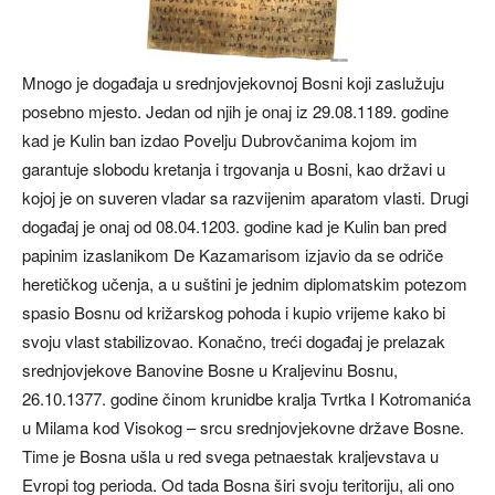
Mnogo je događaja u srednjovjekovnoj Bosni koji zaslužuju
posebno mjesto. Jedan od njih je onaj iz 29.08.1189. godine
kad je Kulin ban izdao Povelju Dubrovčanima kojom im
garantuje slobodu kretanja i trgovanja u Bosni, kao državi u
kojoj je on suveren vladar sa razvijenim aparatom vlasti. Drugi
događaj je onaj od 08.04.1203. godine kad je Kulin ban pred
papinim izaslanikom De Kazamarisom izjavio da se odriče
heretičkog učenja, a u suštini je jednim diplomatskim potezom
spasio Bosnu od križarskog pohoda i kupio vrijeme kako bi
svoju vlast stabilizovao. Konačno, treći događaj je prelazak
srednjovjekove Banovine Bosne u Kraljevinu Bosnu,
26.10.1377. godine činom krunidbe kralja Tvrtka I Kotromanića
u Milama kod Visokog – srcu srednjovjekovne države Bosne.
Time je Bosna ušla u red svega petnaestak kraljevstava u
Evropi tog perioda. Od tada Bosna širi svoju teritoriju, ali ono