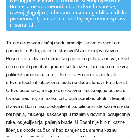
Nemoguće je govoriti o kulturi srednjovjekovne
Bosne, a ne spomenuti uticaj Crkve bosanske,
razvoj glagoljice, odnosno posebnog oblika ćirilske
pismenosti tj. bosančice, srednjovjekovnih isprava
i listina itd.
To je bio redovan slučaj među prosvijetljenom evropskom
gospodom. Peto, gradsko stanovništvo srednjevjekovne
Bosne, za razliku od evropskog gradskog stanovništva, nikad
nije oformilo poseban građanski stalež koji bi uticao na razvoj
političkih procesa u zemlji. Šesto, u Bosni nisu postojali
crkveni feudi niti obavezne feudalne daće stanovnika u korist
Crkve bosanske, a koji je bio redovna i ozakonjena pojava u
Evropi. Sedmo, za razliku od drugih posebno okolnih feudalnih
država u Bosni nisu postojale niti su bile poznate kazne u vidu
batinjanja, mučenja, sakaćenja u raznim vidovima, odsijecanja
ruke, osljepljivanja, paljenja brade. U Bosni nije bilo ni kazne
lišenja slobode pa čak ni kao zamjena za smrtnu kaznu.