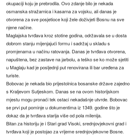
okupaciji koju je prebrodila. Ovo zdanje bilo je nekada
osmanska stražarnica i kasarna za vojsku, ali danas je
otvorena za sve posjetioce koji žele doživjeti Bosnu na sve
njene načine.
Maglajska tvrđava kroz stotine godina, održavala se u dosta
dobrom stanju mijenjajući formu i sadržaj u skladu s
promjenama u načinu ratovanja. Danas je tvrđava otvorena,
napuštena, bez zastave na jarbolu, a teško se ko može sjetiti
u Maglaju kad je posljednji put renovirana ili bar uređena za
turiste.
Bobovac je nekada bio prijestolnica bosanske države zajedno
s Kraljevom Sutjeskom. Danas se na ovom historijskom
mjestu mogu pronaći tek ostaci nekadašnje utvrde. Bobovac
se prvi put pominje u dokumentima iz 1349. godine što je
dokaz da je tvrđava starija više od pola milenija.
Bitan za historiju je i Stari grad Visoki, srednjovjekovni grad i
tvrđava koji je postojao za vrijeme srednjovjekovne Bosne.