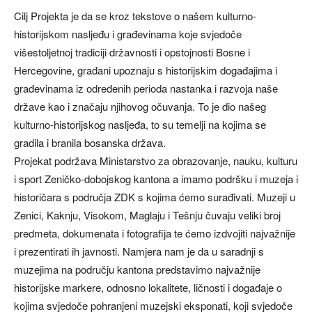
Cilj Projekta je da se kroz tekstove o našem kulturno-
historijskom nasljeđu i građevinama koje svjedoče
višestoljetnoj tradiciji državnosti i opstojnosti Bosne i
Hercegovine, građani upoznaju s historijskim događajima i
građevinama iz određenih perioda nastanka i razvoja naše
države kao i značaju njihovog očuvanja. To je dio našeg
kulturno-historijskog nasljeđa, to su temelji na kojima se
gradila i branila bosanska država.
Projekat podržava Ministarstvo za obrazovanje, nauku, kulturu
i sport Zeničko-dobojskog kantona a imamo podršku i muzeja i
historičara s područja ZDK s kojima ćemo surađivati. Muzeji u
Zenici, Kaknju, Visokom, Maglaju i Tešnju čuvaju veliki broj
predmeta, dokumenata i fotografija te ćemo izdvojiti najvažnije
i prezentirati ih javnosti. Namjera nam je da u saradnji s
muzejima na području kantona predstavimo najvažnije
historijske markere, odnosno lokalitete, ličnosti i događaje o
kojima svjedoče pohranjeni muzejski eksponati, koji svjedoče