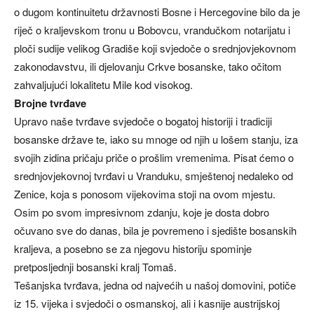
o dugom kontinuitetu državnosti Bosne i Hercegovine bilo da je
riječ o kraljevskom tronu u Bobovcu, vrandučkom notarijatu i
ploči sudije velikog Gradiše koji svjedoče o srednjovjekovnom
zakonodavstvu, ili djelovanju Crkve bosanske, tako očitom
zahvaljujući lokalitetu Mile kod visokog.
Brojne tvrđave
Upravo naše tvrđave svjedoče o bogatoj historiji i tradiciji
bosanske države te, iako su mnoge od njih u lošem stanju, iza
svojih zidina pričaju priče o prošlim vremenima. Pisat ćemo o
srednjovjekovnoj tvrđavi u Vranduku, smještenoj nedaleko od
Zenice, koja s ponosom vijekovima stoji na ovom mjestu.
Osim po svom impresivnom zdanju, koje je dosta dobro
očuvano sve do danas, bila je povremeno i sjedište bosanskih
kraljeva, a posebno se za njegovu historiju spominje
pretposljednji bosanski kralj Tomaš.
Tešanjska tvrđava, jedna od najvećih u našoj domovini, potiče
iz 15. vijeka i svjedoči o osmanskoj, ali i kasnije austrijskoj