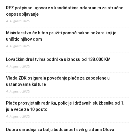
REZ potpisao ugovore s kandidatima odabranim za stručno
osposobljavanje
4. Augusta 2026.
Ministarstvo će hitno pružiti pomoć nakon požara koji je
uništio njihov dom
4. Augusta 2026.
Lovačkim društvima podrška u iznosu od 138.000 KM
4. Augusta 2026.
Vlada ZDK osigurala povećanje plaće za zaposlene u
ustanovama kulture
4. Augusta 2026.
Plaće prosvjetnih radnika, policije i državnih službenika od 1.
jula veće za 10 posto
4. Augusta 2026.
Dobra saradnja za bolju budućnost svih građana Olova