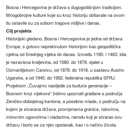
Bosna i Hercegovina je država s dugogodišnjom tradicijom.
Mnogobrojne kulture koje su kroz historiju obitavale na ovom
tlu ostavile su za sobom tragove vidljive i danas.
Cilj projekta
Historijski gledano, Bosna i Hercegovina je jedna od država
Evrope, s gotovo neprekinutom historijom kao geopolitička
cjelina od Srednjeg vijeka do danas. Između 1180. i 1463. bila
je nezavisna kraljevina, od 1580. do 1878. ejalet u
Osmanlijskom Carstvu, od 1878. do 1918. u sastavu Austro-
Ugarske, a od 1945. do 1992. federalna republika SFRJ.
Projektom „Čuvajmo naslijeđe za buduće generacije –
Bosnom kroz vijekove“ želimo upoznati građane s područja
Zeničko-dobojskog kantona, a posebno mlade, o području na
kojem je stvarana država, promjenama granica, ratovima,
mirovnim ugovorima i vladarima, narodu koji je stvarao ovu
državu i borio se za njen opstanak, kao i o načinu života.