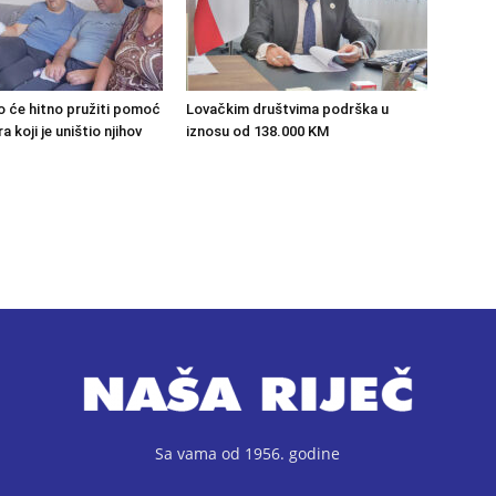
o će hitno pružiti pomoć
Lovačkim društvima podrška u
 koji je uništio njihov
iznosu od 138.000 KM
Sa vama od 1956. godine