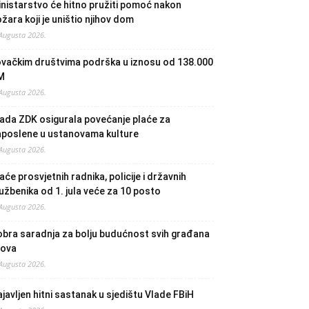
nistarstvo će hitno pružiti pomoć nakon
žara koji je uništio njihov dom
 Augusta 2026.
ovačkim društvima podrška u iznosu od 138.000
M
 Augusta 2026.
ada ZDK osigurala povećanje plaće za
aposlene u ustanovama kulture
 Augusta 2026.
aće prosvjetnih radnika, policije i državnih
užbenika od 1. jula veće za 10 posto
 Augusta 2026.
bra saradnja za bolju budućnost svih građana
lova
 Augusta 2026.
javljen hitni sastanak u sjedištu Vlade FBiH