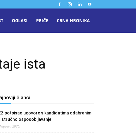
RT
OGLASI
PRIČE
CRNA HRONIKA
aje ista
ajnoviji članci
EZ potpisao ugovore s kandidatima odabranim
a stručno osposobljavanje
 Augusta 2026.