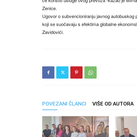
će koristiti usluge ovog prevoza -kazao je Mir
Zenice.
Ugovor o subvencioniranju javnog autobuskog p
koji se suočavaju s efektima globalne ekonomsk
Zavidovići.
POVEZANI ČLANCI
VIŠE OD AUTORA