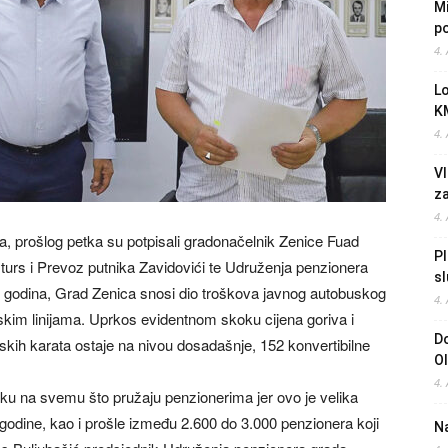
Mi
po
4.
L
K
4.
Vl
z
4.
 prošlog petka su potpisali gradonačelnik Zenice Fuad
Pl
turs i Prevoz putnika Zavidovići te Udruženja penzionera
sl
 godina, Grad Zenica snosi dio troškova javnog autobuskog
4.
kim linijama. Uprkos evidentnom skoku cijena goriva i
Do
uskih karata ostaje na nivou dosadašnje, 152 konvertibilne
O
4.
iku na svemu što pružaju penzionerima jer ovo je velika
odine, kao i prošle između 2.600 do 3.000 penzionera koji
Na