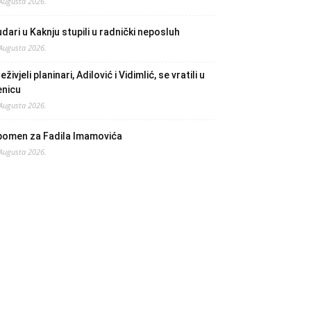
 Augusta 2026.
dari u Kaknju stupili u radnički neposluh
 Augusta 2026.
eživjeli planinari, Adilović i Vidimlić, se vratili u
enicu
 Augusta 2026.
pomen za Fadila Imamovića
 Augusta 2026.