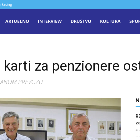
rketing
aša
AKTUELNO
INTERVIEW
DRUŠTVO
KULTURA
SPO
iječ
 karti za penzionere ost
enica
RANOM PREVOZU
N
R
z
4.