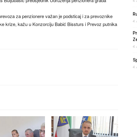
nas Buljubašić predsjednik Udruženja penzionera grada
4.
Ru
revoza za penzionere važan je podsticaj i za prevoznike
4.
e krize, kažu u Konzorciju Babić Bissturs i Prevoz putnika
Pr
Z
4.
S
4.