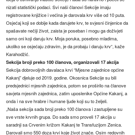
nizati statistički podaci. Svi naši članovi Sekcije imaju
registrovane knjižice i većina je darovala krv više od 10 puta.
Osjećaj koji se dobije kada darujete krv, te svjesni činjenice da
spašavate nečiji život, zaista je poseban i mogu ga doživjeti
samo oni koji daruju krv. Moja poruka, posebno mladima,
ukoliko se osjećaju zdravim, je da probaju i daruju krv“, kaže
Karahodžić.
Sekcija broji preko 100 članova, organizovali 17 akcija
Sekcija dobrovoljnih davalaca krvi “Mjesne zajednice općine
Kakanj” djeluje od 2019. godine. Okosnica Sekcije su bili
predsjednici mjesnih zajednica, potom se proširilo na članove
savjeta mjesnih zajednica, zatim uposlenike Općine Kakanj, a
onda i na sve hrabre i humane ljude koji su to željeli.
„Naša sekcija sada broji preko 100 članova i zastupljene su
sve vrste krvnih grupa. Do sada smo proveli 17 akcija u
saradnji sa Crvenim križom Kakanj te Transfuzijom Zenica.
Darovali smo 550 doza krvi koje život znače. Osim redovnih