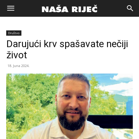
Naša
Društvo
riječ
Darujući krv spašavate nečiji
život
Zenica
18. Juna 2024.