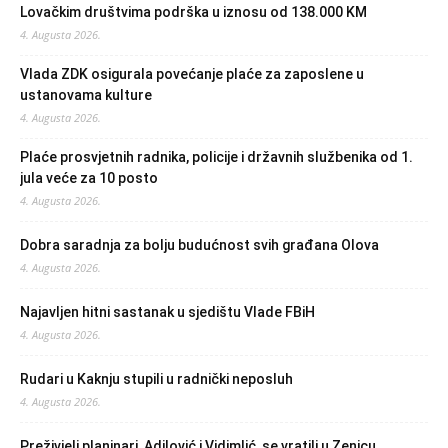
Lovačkim društvima podrška u iznosu od 138.000 KM
4. Augusta 2026.
Vlada ZDK osigurala povećanje plaće za zaposlene u
ustanovama kulture
4. Augusta 2026.
Plaće prosvjetnih radnika, policije i državnih službenika od 1.
jula veće za 10 posto
4. Augusta 2026.
Dobra saradnja za bolju budućnost svih građana Olova
4. Augusta 2026.
Najavljen hitni sastanak u sjedištu Vlade FBiH
4. Augusta 2026.
Rudari u Kaknju stupili u radnički neposluh
4. Augusta 2026.
Preživjeli planinari, Adilović i Vidimlić, se vratili u Zenicu