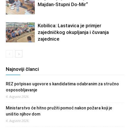
Majdan-Stupni Do-Mir“
Kobilica: Lastavica je primjer
zajedničkog okupljanja i čuvanja
zajednice
Najnoviji članci
REZ potpisao ugovore s kandidatima odabranim za stručno
osposobljavanje
4. Augusta 2026.
Ministarstvo će hitno pružiti pomoć nakon požara koji je
uništio njihov dom
4. Augusta 2026.