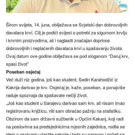
Širom svijeta, 14. juna, obilježava se Svjetski dan dobrovoljnih
davalaca krvi. Cilj je podići svijest o potrebi za sigurnom krvlju
i krvnim proizvodima, ali i naglasiti značajan doprinos
dobrovoljnih i neplaćenih davalaca krvi u spašavanju života.
Ovaj datum ove godine obilježava se pod sloganom “Daruj krv,
spasi život”
Poseban osjećaj
Već duži niz godina, još kao student, Sedin Karahodžić iz
Kaknja darivao je krv. Osjećaj je, kaže, poseban, a ponajviše
raduje spoznaja da spašavate nečiji život.
„Još kao student u Sarajevu darivao sam krv, ali nisam imao
registrovanu knjižicu, niti sam obraćao pažnju na statistiku.
Obzirom da sam državni sužbenik u Općini Kakanj, koji radi
na poslovima sa predsjednicima mjesnih zajednica, rodila se
ideja o osnivanju vlastite sekcije i tada su naravno i počeli se