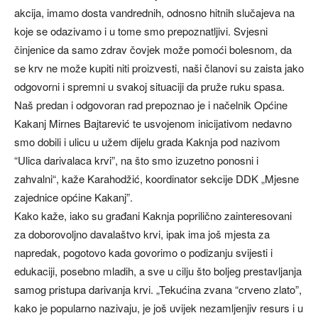
akcija, imamo dosta vandrednih, odnosno hitnih slučajeva na
koje se odazivamo i u tome smo prepoznatljivi. Svjesni
činjenice da samo zdrav čovjek može pomoći bolesnom, da
se krv ne može kupiti niti proizvesti, naši članovi su zaista jako
odgovorni i spremni u svakoj situaciji da pruže ruku spasa.
Naš predan i odgovoran rad prepoznao je i načelnik Općine
Kakanj Mirnes Bajtarević te usvojenom inicijativom nedavno
smo dobili i ulicu u užem dijelu grada Kaknja pod nazivom
“Ulica darivalaca krvi”, na što smo izuzetno ponosni i
zahvalni“, kaže Karahodžić, koordinator sekcije DDK „Mjesne
zajednice općine Kakanj”.
Kako kaže, iako su građani Kaknja poprilično zainteresovani
za doborovoljno davalaštvo krvi, ipak ima još mjesta za
napredak, pogotovo kada govorimo o podizanju svijesti i
edukaciji, posebno mladih, a sve u cilju što boljeg prestavljanja
samog pristupa darivanja krvi. „Tekućina zvana “crveno zlato”,
kako je popularno nazivaju, je još uvijek nezamljenjiv resurs i u