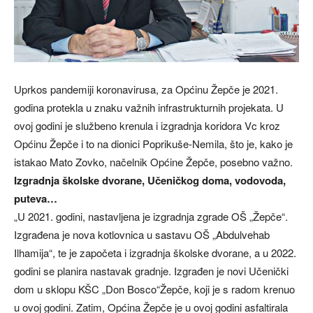
Uprkos pandemiji koronavirusa, za Općinu Žepče je 2021.
godina protekla u znaku važnih infrastrukturnih projekata. U
ovoj godini je službeno krenula i izgradnja koridora Vc kroz
Općinu Žepče i to na dionici Poprikuše-Nemila, što je, kako je
istakao Mato Zovko, načelnik Općine Žepče, posebno važno.
Izgradnja školske dvorane, Učeničkog doma, vodovoda,
puteva…
„U 2021. godini, nastavljena je izgradnja zgrade OŠ „Žepče“.
Izgrađena je nova kotlovnica u sastavu OŠ „Abdulvehab
Ilhamija“, te je započeta i izgradnja školske dvorane, a u 2022.
godini se planira nastavak gradnje. Izgrađen je novi Učenički
dom u sklopu KŠC „Don Bosco“Žepče, koji je s radom krenuo
u ovoj godini. Zatim, Općina Žepče je u ovoj godini asfaltirala