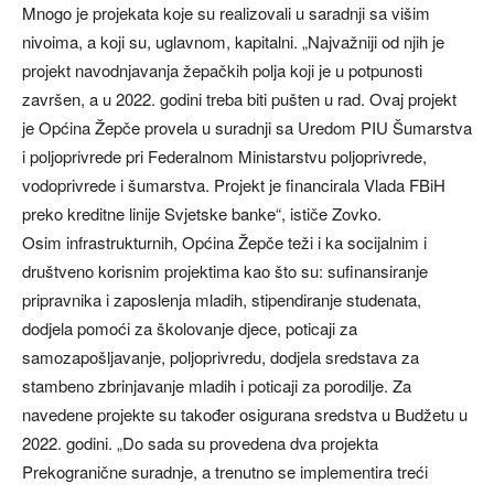
Mnogo je projekata koje su realizovali u saradnji sa višim
nivoima, a koji su, uglavnom, kapitalni. „Najvažniji od njih je
projekt navodnjavanja žepačkih polja koji je u potpunosti
završen, a u 2022. godini treba biti pušten u rad. Ovaj projekt
je Općina Žepče provela u suradnji sa Uredom PIU Šumarstva
i poljoprivrede pri Federalnom Ministarstvu poljoprivrede,
vodoprivrede i šumarstva. Projekt je financirala Vlada FBiH
preko kreditne linije Svjetske banke“, ističe Zovko.
Osim infrastrukturnih, Općina Žepče teži i ka socijalnim i
društveno korisnim projektima kao što su: sufinansiranje
pripravnika i zaposlenja mladih, stipendiranje studenata,
dodjela pomoći za školovanje djece, poticaji za
samozapošljavanje, poljoprivredu, dodjela sredstava za
stambeno zbrinjavanje mladih i poticaji za porodilje. Za
navedene projekte su također osigurana sredstva u Budžetu u
2022. godini. „Do sada su provedena dva projekta
Prekogranične suradnje, a trenutno se implementira treći