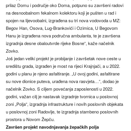
prilaz Domu i područje oko Doma, potpuno su završeni radovi
na desnoobalnom fekalnom kolektoru koji je pušten u rad i
spojen na lijevoobalni, izgrađena su tri nova vodovoda u MZ:
Begov Han, Osova, Lug-Brankovići i Ozimica, U Begovom
Hanu je izgrađena nova područna ambulanta, te je završena
izgradnja desne obaloutvrde rijeke Bosne“, kaže načelnik
Zovko.
Još jedan veliki projekt je probijanje i završetak nove ceste u
središtu grada, izgrađen je most na rijeci Krajnjači, a u 2022.
godini u planu je njeno asfaltiranje. „U ovoj godini, asfaltirane
su nove dionice puteva, urađena nova rasvjeta…“, dodao je
načelnik Zovko. S ciljem povećanja zaposlenosti u 2022.
godini, važan cilj je nastavak izgradnje tvornica u poslovnoj
zoni „Polja“, izgradnja infrastrukture i novih poslovnih objekata
u poslovnoj zoni Radovlje, te izgradnja stambeno poslovnih
prostora u Novom Žepču.
Završen projekt navodnjavanja žepačkih polja