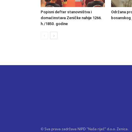
Popisni defter stanovništva i
Održana pro
domaćinstava Zeničke nahije 1266.
bosanskog 
h./1850. godine
© Sva prava zadržava NIPD "Naša riječ" d.o.o. Zenica.