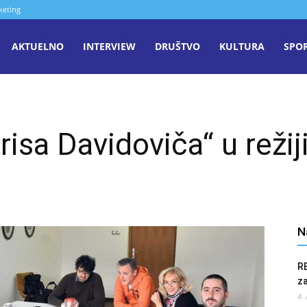
keting
aša
AKTUELNO
INTERVIEW
DRUŠTVO
KULTURA
SPO
iječ
isa Davidoviča“ u režij
enica
N
R
z
4.