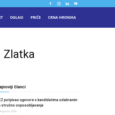
RT
OGLASI
PRIČE
CRNA HRONIKA
i Zlatka
ajnoviji članci
EZ potpisao ugovore s kandidatima odabranim
a stručno osposobljavanje
 Augusta 2026.