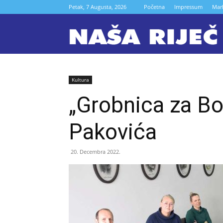
Petak, 7 Augusta, 2026
Početna
Impressum
Mar
N
r
Kultura
„Grobnica za Bor
Z
Pakovića
20. Decembra 2022.