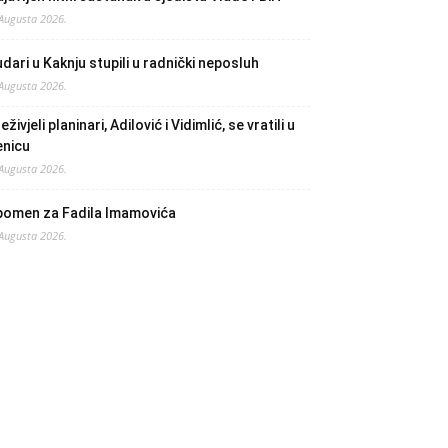
 Augusta 2026.
dari u Kaknju stupili u radnički neposluh
 Augusta 2026.
eživjeli planinari, Adilović i Vidimlić, se vratili u
enicu
 Augusta 2026.
pomen za Fadila Imamovića
 Augusta 2026.