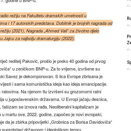
017. godine u BNP-u.
4.
radio režiju na Fakultetu dramskih umetnosti u
Ru
ima i 17 autorskih predstava. Dobitnik je brojnih nagrada od
4.
 režiju (2021), Nagrada „Ahmed Vali“ za životno djelo
Pr
u Jajcu za najbolju dramaturgiju (2022).
Z
4.
ječ reditelj Paković, prošlo je preko 40 godina od prvog
S
oviča“ u zeničkom BNP-u. Za to vrijeme, izvršene su
4.
tski Savez je dekomponovan. S lica Evrope zbrisana je
vijesti i sama komunistička ideja kao ideja emancipacije.
m ratovima. Na njenom tlu izvršeni su grozomorni ratni
ogija u jugoslavenskim državama. U Evropi jačaju desnica,
u, fašizam se iznova rađa. Neoliberalni kapitalizam je
u u martu ove, 2022. godine, započeo je novi evropski,
je da je zbirka pripovijetki „Grobnica za Borisa Davidoviča“
e suprotstavi državnom i ideološkom teroru.