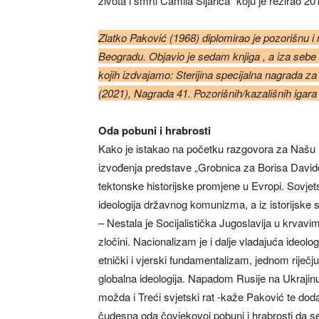
života i smrti Ćamila Sijarića“ koju je režirao 2
Zlatko Paković (1968) diplomirao je pozorišnu i 
Beogradu. Objavio je sedam knjiga , a iza sebe 
kojih izdvajamo: Sterijina specijalna nagrada za
(2021), Nagrada 41. Pozorišnih/kazališnih igara 
Oda pobuni i hrabrosti
Kako je istakao na početku razgovora za Našu ri
izvođenja predstave „Grobnica za Borisa David
tektonske historijske promjene u Evropi. Sovje
ideologija državnog komunizma, a iz istorijske s
– Nestala je Socijalistička Jugoslavija u krvavi
zločini. Nacionalizam je i dalje vladajuća ideol
etnički i vjerski fundamentalizam, jednom riječj
globalna ideologija. Napadom Rusije na Ukrajin
možda i Treći svjetski rat -kaže Paković te doda
čudesna oda čovjekovoj pobuni i hrabrosti da s