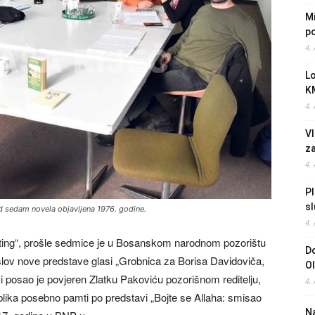
Mi
po
4.
L
K
4.
Vl
z
4.
Pl
sl
od sedam novela objavljena 1976. godine.
4.
ting“, prošle sedmice je u Bosanskom narodnom pozorištu
Do
lov nove predstave glasi „Grobnica za Borisa Davidoviča,
O
ki posao je povjeren Zlatku Pakoviću pozorišnom reditelju,
4.
ublika posebno pamti po predstavi „Bojte se Allaha: smisao
Na