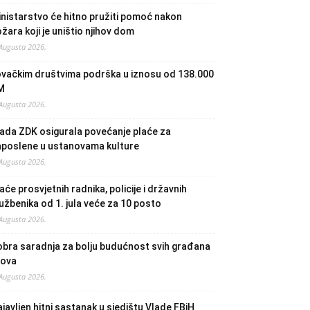
nistarstvo će hitno pružiti pomoć nakon
žara koji je uništio njihov dom
 Augusta 2026.
ovačkim društvima podrška u iznosu od 138.000
M
 Augusta 2026.
ada ZDK osigurala povećanje plaće za
aposlene u ustanovama kulture
 Augusta 2026.
aće prosvjetnih radnika, policije i državnih
užbenika od 1. jula veće za 10 posto
 Augusta 2026.
bra saradnja za bolju budućnost svih građana
lova
 Augusta 2026.
javljen hitni sastanak u sjedištu Vlade FBiH