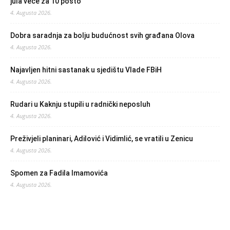
jula veće za 10 posto
4. Augusta 2026.
Dobra saradnja za bolju budućnost svih građana Olova
4. Augusta 2026.
Najavljen hitni sastanak u sjedištu Vlade FBiH
4. Augusta 2026.
Rudari u Kaknju stupili u radnički neposluh
4. Augusta 2026.
Preživjeli planinari, Adilović i Vidimlić, se vratili u Zenicu
4. Augusta 2026.
Spomen za Fadila Imamovića
4. Augusta 2026.