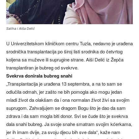
Saliha i Aiša Delić
U Univerzitetskom kliničkom centru Tuzla, nedavno je urađena
srodnička transplantacija po široj listi srodnika do četvrtog
koljena sa muževe ili suprugine strane. Aiši Delić iz Žepča
transplantiran je bubreg od svekrve.
Svekrva donirala bubreg snahi
„Transplantacija je urađena 13 septembra, a na to sam se
odlučila odmah, jer zašto ne bih pomogla ako mogu jedan
mladi život da olakšam da i ona normalan život živi sa svojim
suprugom. Zahvaljujem se dragom Bogu što je dao da sam
zdrava i da sam mogla biti donor. Svi se čude što je svekrva
dala snahi bubreg. Ja svoje snahe smatram svojim kćerkama,
jer ih imam dvije, za svoju djecu bih sve dala“, kaže nam