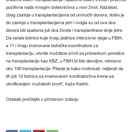
pozitivna nada mnogim bolesnicima u novi život. Nažalost,
zbog zastoja u transplantacijama od umirućih donora, došlo je
do zastoja u transplantacijama jetri i mogla su od ova dva
donora biti spašena još dva života i transplantirane dvije jetre.
Da ostale bolnice koje imaju jedinice intenzivne njege u FBiH,
a 11 i imaju imenovane bolničke koordinatore za
transplantaciju, utvrde moždane smrti sa pristankom porodice
na transplantaciju kao KBZ, u FBiH bi bilo dovoljno, odnosno
oko 100 transplantacija. Pitanje je kako motivisati, natjerati da
tih još 10 bolnica sa imenovanim kordinatorima krene sa
utvrđivanjem moždanih smrti“, kaže Kadrić.
Ostatak pročitajte u printanom izdanju