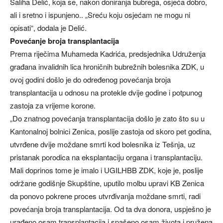
Saliha Delić, koja se, nakon doniranja bubrega, osjeća dobro,
ali i sretno i ispunjeno.. „Sreću koju osjećam ne mogu ni
opisati“, dodala je Delić.
Povećanje broja transplantacija
Prema riječima Muhameda Kadrića, predsjednika Udruženja
građana invalidnih lica hroničnih bubrežnih bolesnika ZDK, u
ovoj godini došlo je do određenog povećanja broja
transplantacija u odnosu na protekle dvije godine i potpunog
zastoja za vrijeme korone.
„Do znatnog povećanja transplantacija došlo je zato što su u
Kantonalnoj bolnici Zenica, poslije zastoja od skoro pet godina,
utvrđene dvije moždane smrti kod bolesnika iz Tešnja, uz
pristanak porodica na eksplantaciju organa i transplantaciju.
Mali doprinos tome je imalo i UGILHBB ZDK, koje je, poslije
održane godišnje Skupštine, uputilo molbu upravi KB Zenica
da ponovo pokrene proces utvrđivanja moždane smrti, radi
povećanja broja transplantacija. Od ta dva donora, uspješno je
urađeno osam transplantacija i spašeno osam života i pružena