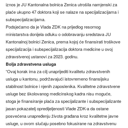
iznos je JU Kantonalna bolnica Zenica utrošila namjenski za
plaće ukupno 47 doktora koji se nalaze na specijalizacijama i
subspecijalizacijama.
Podsjećamo da je Vlada ZDK na prijedlog resornog
ministarstva donijela odluku o odobravanju sredstava JU
Kantonalnoj bolnici Zenica, prema kojoj će finansirati troškove
specijalizacija i subspecijalizacija doktora medicine u ovoj
zdravstvenoj ustanovi za 2023. godinu.
Bolja zdravstvena usluga
“Ovaj korak ima za cilj unaprijediti kvalitetu zdravstvenih
usluga u kantonu, podržavajući istovremeno finansijsku
stabilnost bolnice i njenih zaposlenika. Kvalitetne zdravstvene
usluge bez školovanog medicinskog kadra nisu moguće,
stoga je finansiranje plaća za specijalizante i subspecijalizante
jasan pokazatelj opredijeljenosti Vlade ZDK-a da ostane
posvećena unapređenju života građana kroz kvalitetne javne
usluge, u ovom slučaju posebno fokusirane na zdravstvenu