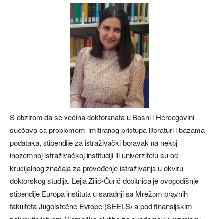
S obzirom da se većina doktoranata u Bosni i Hercegovini
suočava sa problemom limitiranog pristupa literaturi i bazama
podataka, stipendije za istraživački boravak na nekoj
inozemnoj istraživačkoj instituciji ili univerzitetu su od
krucijalnog značaja za provođenje istraživanja u okviru
doktorskog studija. Lejla Zilić-Čurić dobitnica je ovogodišnje
stipendije Europa instituta u saradnji sa Mrežom pravnih
fakulteta Jugoistočne Evrope (SEELS) a pod finansijskim
pokroviteljstvom Njemačke službe za akademsku razmjenu