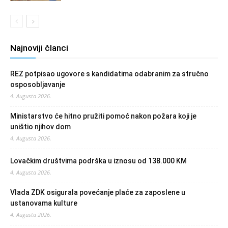
Najnoviji članci
REZ potpisao ugovore s kandidatima odabranim za stručno
osposobljavanje
4. Augusta 2026.
Ministarstvo će hitno pružiti pomoć nakon požara koji je
uništio njihov dom
4. Augusta 2026.
Lovačkim društvima podrška u iznosu od 138.000 KM
4. Augusta 2026.
Vlada ZDK osigurala povećanje plaće za zaposlene u
ustanovama kulture
4. Augusta 2026.