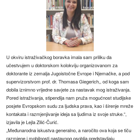
U okviru istraživačkog boravka imala sam priliku da
učestvujem u doktorskom kolokviju organizovanom za
doktorante iz zemalja Jugoistočne Evrope i Njemačke, a pod
supervizorstvom prof. dr. Thomasa Giegerich,, od koga sam
dobila iznimno vrijedne savjete za nastavak mog istraživanja.
Pored istraživanja, stipendija nam pruža mogućnost studijske
posjete Evropskom sudu za ljudska prava, kao i širenje mreže
kontakata i razmjenjivanje ideja sa ljudima iz svoje struke.“,
izjavila je Lejla Zilić-Čurić.
„Međunarodna iskustva generalno, a naročito ova koja se tiču
razmjene i mobilnosti nastavnog osoblja predstavljaju