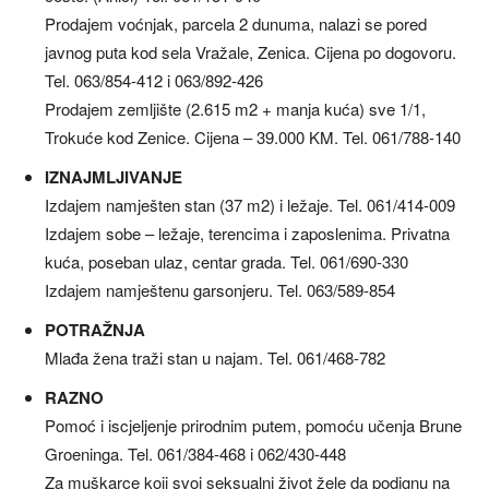
Prodajem voćnjak, parcela 2 dunuma, nalazi se pored
javnog puta kod sela Vražale, Zenica. Cijena po dogovoru.
Tel. 063/854-412 i 063/892-426
Prodajem zemljište (2.615 m2 + manja kuća) sve 1/1,
Trokuće kod Zenice. Cijena – 39.000 KM. Tel. 061/788-140
IZNAJMLJIVANJE
Izdajem namješten stan (37 m2) i ležaje. Tel. 061/414-009
Izdajem sobe – ležaje, terencima i zaposlenima. Privatna
kuća, poseban ulaz, centar grada. Tel. 061/690-330
Izdajem namještenu garsonjeru. Tel. 063/589-854
POTRAŽNJA
Mlađa žena traži stan u najam. Tel. 061/468-782
RAZNO
Pomoć i iscjeljenje prirodnim putem, pomoću učenja Brune
Groeninga. Tel. 061/384-468 i 062/430-448
Za muškarce koji svoj seksualni život žele da podignu na