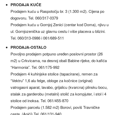
PRODAJA KUĆE
Prodajem kuću u Raspotočju br. 3 (1.300 m2). Cijena po
dogovoru. Tel. 060/317-0379
Prodajem kuću u Gornjoj Zenici (centar kod Doma), njivu u
ul. Gornjozenička uz glavnu cestu i više placeva u blizini.
Tel. 060/313-0986 i 061/689-511
PRODAJA-OSTALO
Povoljno prodajem potpuno uređen poslovni prostor (26
m2) u Crkvicama, na desnoj obali Babine rijeke, do kafića
“Harmonia”. Tel. 061/175-992
Prodajem 4 kuhinjske stolice (tapacirane), remen za
“Vektru” 1,6 alu felge, obloge za kočnice (original)
vatrogasni aparat, lavabo, grijalicu (kvarcna) plinsku bocu,
stalak za garderobu (metalni) stolić za kompjuter, i stol i 4
stolice od inoksa. Tel. 061/455-870
Prodajem parcelu (1.582 m2) Borovi, poviš Travničke
ceste. (Anići) Tel. 061/131-940