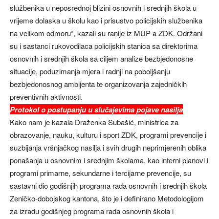
službenika u neposrednoj blizini osnovnih i srednjih škola u
vrijeme dolaska u školu kao i prisustvo policijskih službenika
na velikom odmoru“, kazali su ranije iz MUP-a ZDK. Održani
su i sastanci rukovodilaca policijskih stanica sa direktorima
osnovnih i srednjih škola sa ciljem analize bezbjedonosne
situacije, poduzimanja mjera i radnji na poboljšanju
bezbjedonosnog ambijenta te organizovanja zajedničkih
preventivnih aktivnosti.
Protokol o postupanju u slučajevima pojave nasilja
Kako nam je kazala Draženka Subašić, ministrica za
obrazovanje, nauku, kulturu i sport ZDK, programi prevencije i
suzbijanja vršnjačkog nasilja i svih drugih neprimjerenih oblika
ponašanja u osnovnim i srednjim školama, kao interni planovi i
programi primarne, sekundarne i tercijarne prevencije, su
sastavni dio godišnjih programa rada osnovnih i srednjih škola
Zeničko-dobojskog kantona, što je i definirano Metodologijom
za izradu godišnjeg programa rada osnovnih škola i