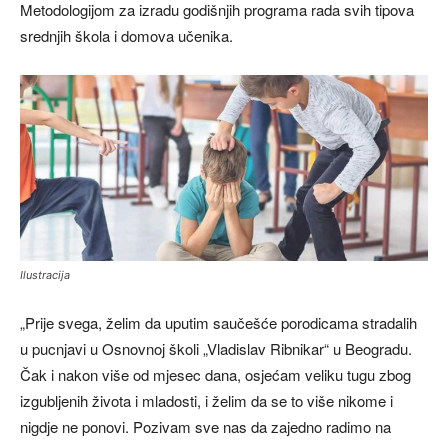
Metodologijom za izradu godišnjih programa rada svih tipova
srednjih škola i domova učenika.
Ilustracija
„Prije svega, želim da uputim saučešće porodicama stradalih
u pucnjavi u Osnovnoj školi „Vladislav Ribnikar“ u Beogradu.
Čak i nakon više od mjesec dana, osjećam veliku tugu zbog
izgubljenih života i mladosti, i želim da se to više nikome i
nigdje ne ponovi. Pozivam sve nas da zajedno radimo na