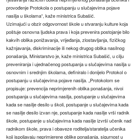
provođenje Protokola o postupanju u slučajevima pojave
nasilja u školama“, kaže ministrica Subašić.
Uzimajući u obzir odgovornost škole u stvaranju kulture koja
poštuje osnovna ljudska prava i koja prevenira postojanje bilo
kakvih oblika ponižavanja, vrijeđanja, zlostavljanja, fizičkog
kažnjavanja, diskriminacije ili nekog drugog oblika nasilnog
ponašanja, Ministarstvo je, kaže ministrica Subašić, u cilju
preveniranja i ujednačenog postupanja u slučajevima nasilja u
osnovnim i srednjim školama, definiralo i donijelo Protokol o
postupanju u slučajevima pojave nasilja. „Protokolom se
propisuje: prevencija neprimjerenih oblika ponašanja, nivoi
postupanja u slučajevima nasilja, postupanje u slučajevima
kada se nasilje desilo u školi, postupanje u slučajevima kada
se nasilje desilo izvan nje, postupanje kada nasilje vrši radnik
škole, postupanje u slučajevima kada nasilje izvrši učenik nad
radnikom škole, prava i obaveze roditelja/staratelja učenika
koji ispoljavaju neprimjerene oblike ponašanja, sigurnost u