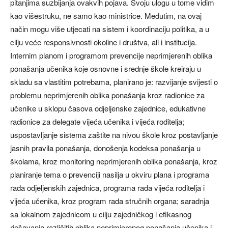
pitanjima suzbijanja ovakvih pojava. Svoju ulogu u tome vidim
kao višestruku, ne samo kao ministrice. Međutim, na ovaj
način mogu više utjecati na sistem i koordinaciju politika, a u
cilju veće responsivnosti okoline i društva, ali i institucija.
Internim planom i programom prevencije neprimjerenih oblika
ponašanja učenika koje osnovne i srednje škole kreiraju u
skladu sa vlastitim potrebama, planirano je: razvijanje svijesti o
problemu neprimjerenih oblika ponašanja kroz radionice za
učenike u sklopu časova odjeljenske zajednice, edukativne
radionice za delegate vijeća učenika i vijeća roditelja;
uspostavljanje sistema zaštite na nivou škole kroz postavljanje
jasnih pravila ponašanja, donošenja kodeksa ponašanja u
školama, kroz monitoring neprimjerenih oblika ponašanja, kroz
planiranje tema o prevenciji nasilja u okviru plana i programa
rada odjeljenskih zajednica, programa rada vijeća roditelja i
vijeća učenika, kroz program rada stručnih organa; saradnja
sa lokalnom zajednicom u cilju zajedničkog i efikasnog
rješavanja različitih oblika neprimjerenog ponašanja učenika i