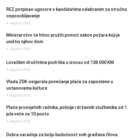
REZ potpisao ugovore s kandidatima odabranim za stručno
osposobljavanje
4. Augusta 2026.
Ministarstvo će hitno pružiti pomoć nakon požara koji je
uništio njihov dom
4. Augusta 2026.
Lovačkim društvima podrška u iznosu od 138.000 KM
4. Augusta 2026.
Vlada ZDK osigurala povećanje plaće za zaposlene u
ustanovama kulture
4. Augusta 2026.
Plaće prosvjetnih radnika, policije i državnih službenika od 1.
jula veće za 10 posto
4. Augusta 2026.
Dobra saradnja za bolju budućnost svih građana Olova