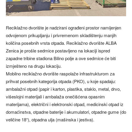
Reciklažno dvorište je nadzirani ograđeni prostor namijenjen
odvojenom prikupljanju i privremenom skladištenju manjih
količina posebnih vrsta otpada. Reciklažno dvorište ALBA
Zenica je prošle sedmice postavljeno na lokaciji ispred
zapadne tribine stadiona Bilino polje a ove sedmice će biti
izmješteno na drugu lokaciju.
Mobilno reciklažno dvorište raspolaže infrastrukturom za
prihvat posebnih kategorija otpada (PKO), u koje spadaju:
ambalažni otpad (papir i karton, plastika, staklo, metal, drvo,
višeslojni materijali i ambalaža onečišćena opasnim
materijama), električni i elektronski otpad, medicinski otpad iz
domaćinstva, otpadne baterije i akumulatori, otpadne gume (do
veličine 18“), otpadna ulja (mašinska i jestiva).