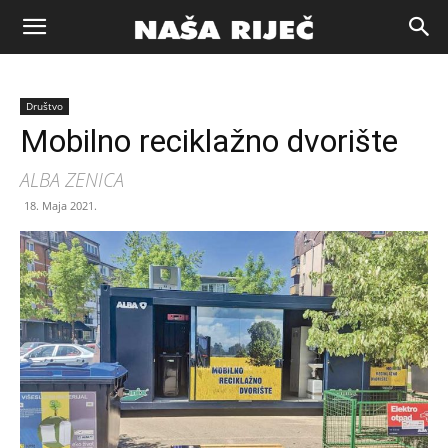
Naša
Društvo
riječ
Mobilno reciklažno dvorište
ALBA ZENICA
Zenica
18. Maja 2021.