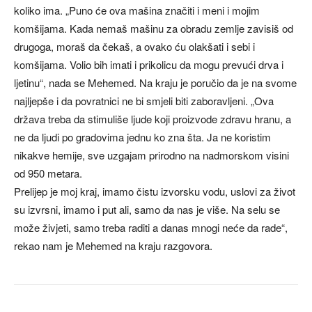
koliko ima. „Puno će ova mašina značiti i meni i mojim
komšijama. Kada nemaš mašinu za obradu zemlje zavisiš od
drugoga, moraš da čekaš, a ovako ću olakšati i sebi i
komšijama. Volio bih imati i prikolicu da mogu prevući drva i
ljetinu“, nada se Mehemed. Na kraju je poručio da je na svome
najljepše i da povratnici ne bi smjeli biti zaboravljeni. „Ova
država treba da stimuliše ljude koji proizvode zdravu hranu, a
ne da ljudi po gradovima jednu ko zna šta. Ja ne koristim
nikakve hemije, sve uzgajam prirodno na nadmorskom visini
od 950 metara.
Prelijep je moj kraj, imamo čistu izvorsku vodu, uslovi za život
su izvrsni, imamo i put ali, samo da nas je više. Na selu se
može živjeti, samo treba raditi a danas mnogi neće da rade“,
rekao nam je Mehemed na kraju razgovora.