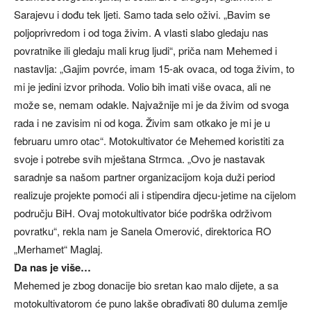
Sarajevu i dođu tek ljeti. Samo tada selo oživi. „Bavim se
poljoprivredom i od toga živim. A vlasti slabo gledaju nas
povratnike ili gledaju mali krug ljudi“, priča nam Mehemed i
nastavlja: „Gajim povrće, imam 15-ak ovaca, od toga živim, to
mi je jedini izvor prihoda. Volio bih imati više ovaca, ali ne
može se, nemam odakle. Najvažnije mi je da živim od svoga
rada i ne zavisim ni od koga. Živim sam otkako je mi je u
februaru umro otac“. Motokultivator će Mehemed koristiti za
svoje i potrebe svih mještana Strmca. „Ovo je nastavak
saradnje sa našom partner organizacijom koja duži period
realizuje projekte pomoći ali i stipendira djecu-jetime na cijelom
području BiH. Ovaj motokultivator biće podrška održivom
povratku“, rekla nam je Sanela Omerović, direktorica RO
„Merhamet“ Maglaj.
Da nas je više…
Mehemed je zbog donacije bio sretan kao malo dijete, a sa
motokultivatorom će puno lakše obrađivati 80 duluma zemlje