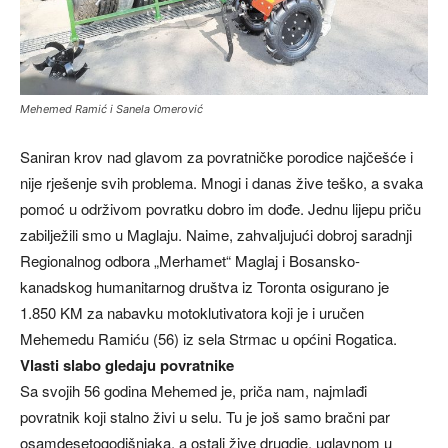
Mehemed Ramić i Sanela Omerović
Saniran krov nad glavom za povratničke porodice najčešće i
nije rješenje svih problema. Mnogi i danas žive teško, a svaka
pomoć u održivom povratku dobro im dođe. Jednu lijepu priču
zabilježili smo u Maglaju. Naime, zahvaljujući dobroj saradnji
Regionalnog odbora „Merhamet“ Maglaj i Bosansko-
kanadskog humanitarnog društva iz Toronta osigurano je
1.850 KM za nabavku motoklutivatora koji je i uručen
Mehemedu Ramiću (56) iz sela Strmac u općini Rogatica.
Vlasti slabo gledaju povratnike
Sa svojih 56 godina Mehemed je, priča nam, najmlađi
povratnik koji stalno živi u selu. Tu je još samo bračni par
osamdesetogodišnjaka, a ostali žive drugdje, uglavnom u