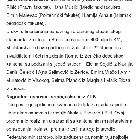
Rihić (Pravni fakultet), Hana Muslić (Medicinski fakultet),
Elmin Marevac (Politehnički fakultet) i Lamija Arnaut (Islamski
pedagoški fakultet).
U okviru finansiranja osnovnog i proširenog studentskog
standarda, za što je u Budžetu osigurano 900 hiljada KM,
Ministarstvo je i ove godine podržalo studij 27 studenta s
invaliditetom i četiri studenta Roma. Iz Zeničko-dobojskog
kantona, su podržani slijedeći studenti: Eldina Sejdić iz Kaknja,
Denis Čelebić i Ajna Selimović iz Zenice, Emina Vračo i Amir
Muratović iz Visokog, Selma Plančić iz Maglaja i Malik Ridžal
iz Žepča.
Nagrađeni osnovci i srednjoškolci iz ZDK
Dan poslije je upriličena i svečana dodjela nagrada najboljim
učenicima osnovnih i srednjih škola u Federaciji BiH. Ovaj
program je realiziran u saradnji sa kantonalnim ministarstvima
obrazovanja, koja su, prema kriterijima koje je utvrdilo
Federalno ministarstvo, bila zadužena da nominiraju najbolje