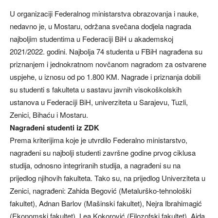
U organizaciji Federalnog ministarstva obrazovanja i nauke,
nedavno je, u Mostaru, održana svečana dodjela nagrada
najboljim studentima u Federaciji BiH u akademskoj
2021/2022. godini. Najbolja 74 studenta u FBiH nagrađena su
priznanjem i jednokratnom novčanom nagradom za ostvarene
uspjehe, u iznosu od po 1.800 KM. Nagrade i priznanja dobili
su studenti s fakulteta u sastavu javnih visokoškolskih
ustanova u Federaciji BiH, univerziteta u Sarajevu, Tuzli,
Zenici, Bihaću i Mostaru.
Nagrađeni studenti iz ZDK
Prema kriterijima koje je utvrdilo Federalno ministarstvo,
nagrađeni su najbolji studenti završne godine prvog ciklusa
studija, odnosno integriranih studija, a nagrađeni su na
prijedlog njihovih fakulteta. Tako su, na prijedlog Univerziteta u
Zenici, nagrađeni: Zahida Begović (Metalurško-tehnološki
fakultet), Adnan Barlov (Mašinski fakultet), Nejra Ibrahimagić
(Ekonomski fakultet), Lea Kokorović (Filozofski fakultet), Aida