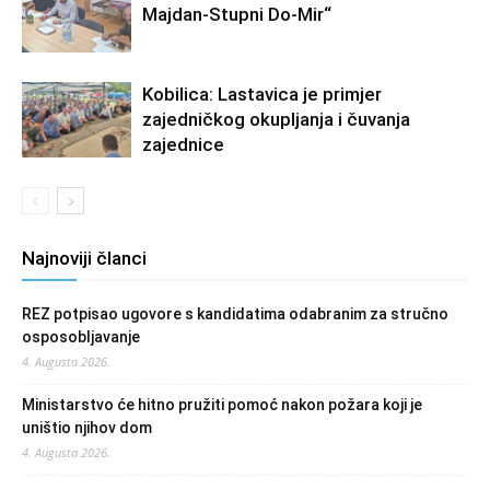
Majdan-Stupni Do-Mir“
Kobilica: Lastavica je primjer
zajedničkog okupljanja i čuvanja
zajednice
Najnoviji članci
REZ potpisao ugovore s kandidatima odabranim za stručno
osposobljavanje
4. Augusta 2026.
Ministarstvo će hitno pružiti pomoć nakon požara koji je
uništio njihov dom
4. Augusta 2026.