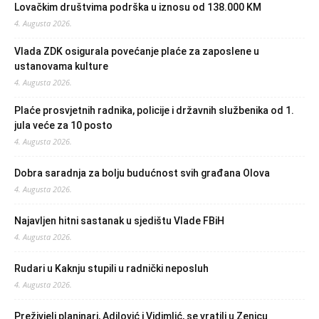
Lovačkim društvima podrška u iznosu od 138.000 KM
4. Augusta 2026.
Vlada ZDK osigurala povećanje plaće za zaposlene u
ustanovama kulture
4. Augusta 2026.
Plaće prosvjetnih radnika, policije i državnih službenika od 1.
jula veće za 10 posto
4. Augusta 2026.
Dobra saradnja za bolju budućnost svih građana Olova
4. Augusta 2026.
Najavljen hitni sastanak u sjedištu Vlade FBiH
4. Augusta 2026.
Rudari u Kaknju stupili u radnički neposluh
4. Augusta 2026.
Preživjeli planinari, Adilović i Vidimlić, se vratili u Zenicu