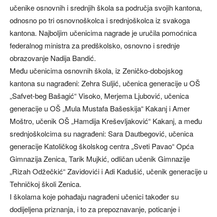
učenike osnovnih i srednjih škola sa područja svojih kantona,
odnosno po tri osnovnoškolca i srednjoškolca iz svakoga
kantona. Najboljim učenicima nagrade je uručila pomoćnica
federalnog ministra za predškolsko, osnovno i srednje
obrazovanje Nadija Bandić.
Među učenicima osnovnih škola, iz Zeničko-dobojskog
kantona su nagrađeni: Zehra Suljić, učenica generacije u OŠ
„Safvet-beg Bašagić“ Visoko, Merjema Ljubović, učenica
generacije u OŠ „Mula Mustafa Bašeskija“ Kakanj i Amer
Moštro, učenik OŠ „Hamdija Kreševljaković“ Kakanj, a među
srednjoškolcima su nagrađeni: Sara Dautbegović, učenica
generacije Katoličkog školskog centra „Sveti Pavao“ Opća
Gimnazija Zenica, Tarik Mujkić, odličan učenik Gimnazije
„Rizah Odžečkić“ Zavidovići i Adi Kadušić, učenik generacije u
Tehničkoj školi Zenica.
I školama koje pohađaju nagrađeni učenici također su
dodijeljena priznanja, i to za prepoznavanje, poticanje i