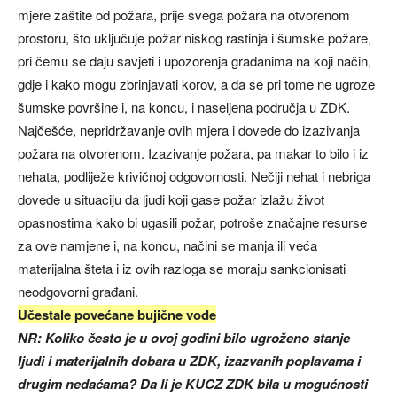
mjere zaštite od požara, prije svega požara na otvorenom
prostoru, što uključuje požar niskog rastinja i šumske požare,
pri čemu se daju savjeti i upozorenja građanima na koji način,
gdje i kako mogu zbrinjavati korov, a da se pri tome ne ugroze
šumske površine i, na koncu, i naseljena područja u ZDK.
Najčešće, nepridržavanje ovih mjera i dovede do izazivanja
požara na otvorenom. Izazivanje požara, pa makar to bilo i iz
nehata, podliježe krivičnoj odgovornosti. Nečiji nehat i nebriga
dovede u situaciju da ljudi koji gase požar izlažu život
opasnostima kako bi ugasili požar, potroše značajne resurse
za ove namjene i, na koncu, načini se manja ili veća
materijalna šteta i iz ovih razloga se moraju sankcionisati
neodgovorni građani.
Učestale povećane bujične vode
NR: Koliko često je u ovoj godini bilo ugroženo stanje
ljudi i materijalnih dobara u ZDK, izazvanih poplavama i
drugim nedaćama? Da li je KUCZ ZDK bila u mogućnosti