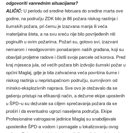
odgovoriti vanrednim situacijama?
ALIČIĆ:
U periodu od sredine februara do sredine marta ove
godine, na području ZDK bilo je 86 požara niskog rastinja i
šumskih požara, pri čemu je izazvana manja ili veća
materijalna šteta, a na svu sreću nije bilo povrijeđenih niti
poginulih u ovim požarima. Požari su, gotovo svi, izazvani
nemarom i neodgovornim ponašanjem naših građana, koji su
obavljali proljetne radove i čistili svoje parcele od korova. Pred
kraj mjeseca jula, od većih požara bih izdvojio šumski požar u
općini Maglaj, gdje je bila zahvaćena veća površina šume i
niskog rastinja u nepristupačnom području, sumnjivom od
minsko-eksplozivnih naprava. Sve ovo je otežavalo da se
gašenju pristupi na efikasniji način, a dežurne ekipe uposlenih
u ŠPD–u su dežurale sa ciljem sprečavanja požara da se
proširi i da eventualno ugrozi naseljena područja. Ekipe
Profesionalne vatrogasne jedinice Maglaj su snabdijevale
uposlenike ŠPD-a vodom i pomagale u lokalizovanju ovog