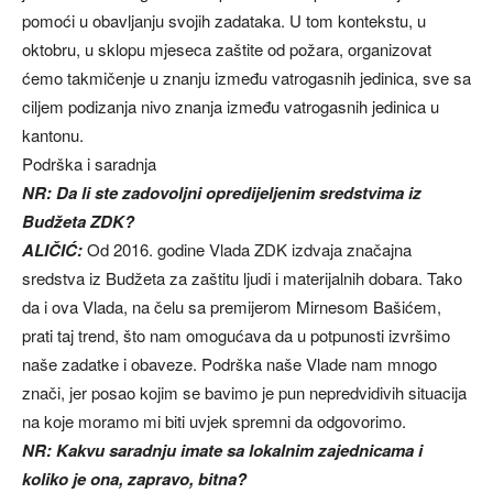
pomoći u obavljanju svojih zadataka. U tom kontekstu, u
oktobru, u sklopu mjeseca zaštite od požara, organizovat
ćemo takmičenje u znanju između vatrogasnih jedinica, sve sa
ciljem podizanja nivo znanja između vatrogasnih jedinica u
kantonu.
Podrška i saradnja
NR: Da li ste zadovoljni opredijeljenim sredstvima iz
Budžeta ZDK?
ALIČIĆ:
Od 2016. godine Vlada ZDK izdvaja značajna
sredstva iz Budžeta za zaštitu ljudi i materijalnih dobara. Tako
da i ova Vlada, na čelu sa premijerom Mirnesom Bašićem,
prati taj trend, što nam omogućava da u potpunosti izvršimo
naše zadatke i obaveze. Podrška naše Vlade nam mnogo
znači, jer posao kojim se bavimo je pun nepredvidivih situacija
na koje moramo mi biti uvjek spremni da odgovorimo.
NR: Kakvu saradnju imate sa lokalnim zajednicama i
koliko je ona, zapravo, bitna?