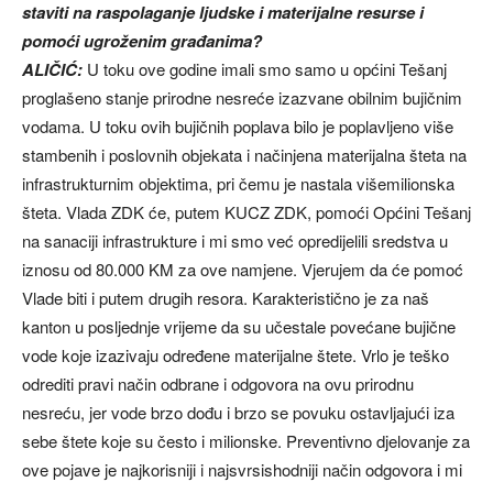
staviti na raspolaganje ljudske i materijalne resurse i
pomoći ugroženim građanima?
ALIČIĆ:
U toku ove godine imali smo samo u općini Tešanj
proglašeno stanje prirodne nesreće izazvane obilnim bujičnim
vodama. U toku ovih bujičnih poplava bilo je poplavljeno više
stambenih i poslovnih objekata i načinjena materijalna šteta na
infrastrukturnim objektima, pri čemu je nastala višemilionska
šteta. Vlada ZDK će, putem KUCZ ZDK, pomoći Općini Tešanj
na sanaciji infrastrukture i mi smo već opredijelili sredstva u
iznosu od 80.000 KM za ove namjene. Vjerujem da će pomoć
Vlade biti i putem drugih resora. Karakteristično je za naš
kanton u posljednje vrijeme da su učestale povećane bujične
vode koje izazivaju određene materijalne štete. Vrlo je teško
odrediti pravi način odbrane i odgovora na ovu prirodnu
nesreću, jer vode brzo dođu i brzo se povuku ostavljajući iza
sebe štete koje su često i milionske. Preventivno djelovanje za
ove pojave je najkorisniji i najsvrsishodniji način odgovora i mi