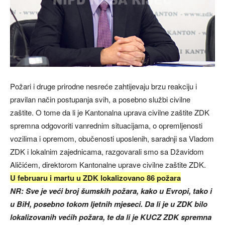
Požari i druge prirodne nesreće zahtijevaju brzu reakciju i
pravilan način postupanja svih, a posebno službi civilne
zaštite. O tome da li je Kantonalna uprava civilne zaštite ZDK
spremna odgovoriti vanrednim situacijama, o opremljenosti
vozilima i opremom, obučenosti uposlenih, saradnji sa Vladom
ZDK i lokalnim zajednicama, razgovarali smo sa Džavidom
Aličićem, direktorom Kantonalne uprave civilne zaštite ZDK.
U februaru i martu u ZDK lokalizovano 86 požara
NR: Sve je veći broj šumskih požara, kako u Evropi, tako i
u BiH, posebno tokom ljetnih mjeseci. Da li je u ZDK bilo
lokalizovanih većih požara, te da li je KUCZ ZDK spremna