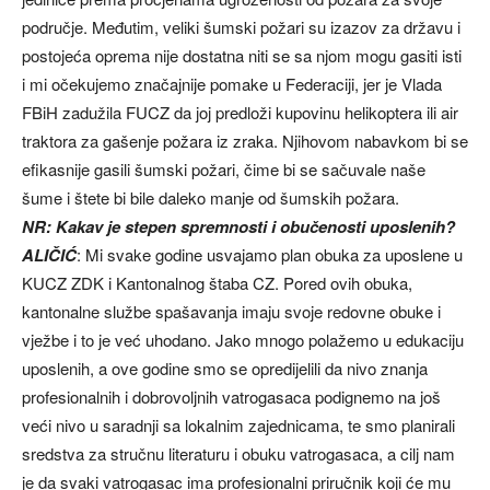
područje. Međutim, veliki šumski požari su izazov za državu i
postojeća oprema nije dostatna niti se sa njom mogu gasiti isti
i mi očekujemo značajnije pomake u Federaciji, jer je Vlada
FBiH zadužila FUCZ da joj predloži kupovinu helikoptera ili air
traktora za gašenje požara iz zraka. Njihovom nabavkom bi se
efikasnije gasili šumski požari, čime bi se sačuvale naše
šume i štete bi bile daleko manje od šumskih požara.
NR: Kakav je stepen spremnosti i obučenosti uposlenih?
ALIČIĆ
: Mi svake godine usvajamo plan obuka za uposlene u
KUCZ ZDK i Kantonalnog štaba CZ. Pored ovih obuka,
kantonalne službe spašavanja imaju svoje redovne obuke i
vježbe i to je već uhodano. Jako mnogo polažemo u edukaciju
uposlenih, a ove godine smo se opredijelili da nivo znanja
profesionalnih i dobrovoljnih vatrogasaca podignemo na još
veći nivo u saradnji sa lokalnim zajednicama, te smo planirali
sredstva za stručnu literaturu i obuku vatrogasaca, a cilj nam
je da svaki vatrogasac ima profesionalni priručnik koji će mu