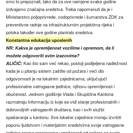
smo to prepoznali, tako da za ove namjene svake godine
izdvajamo značajna sredstva. Treba napomenuti da je i
Ministarstvo poljoprivrede, vodoprivrede i šumarstva ZDK za
preventivne radnje na infrastrukturnim projektima rijeka i
potoka također ove godine planiralo sredstva.
Konstantna edukacija uposlenih
NR: Kakva je opremljenost vozilima i opremom, da li
možete odgovoriti svim izazovima?
ALIČIĆ:
Kao što sam već rekao, postoji podijeljena nadležnost
kada je u pitanju sistem zaštite od požara i veći dio
odgovornosti je na lokalnim zajednicama, uključujući
profesionalne vatrogasne jedinice, njihovu opremljenost i
obučenost. Jednom godišnje Vlada i Skupština Kantona
razmatraju Informaciju iz koje se vidi stanje profesionalnih i
dobrovoljnih vatrogasnih društava, kao i svih službi
spašavanja u kantonu. Sve lokalne zajednice moraju izvršiti
popunu ljudstvom i materijalnim sredstvima svoje vatrogasne
jedinice prema procjenama ugroženosti od požara za svoje