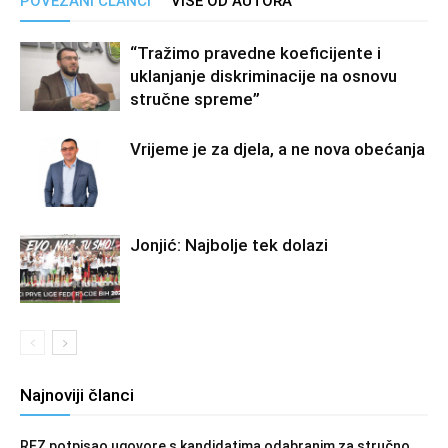
POVEZANI ČLANCI
VIŠE OD AUTORA
“Tražimo pravedne koeficijente i
uklanjanje diskriminacije na osnovu
stručne spreme”
Vrijeme je za djela, a ne nova obećanja
Jonjić: Najbolje tek dolazi
Najnoviji članci
REZ potpisao ugovore s kandidatima odabranim za stručno