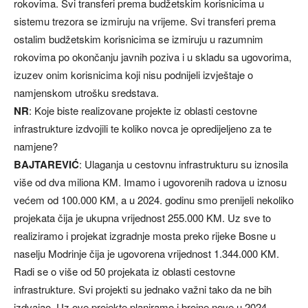
rokovima. Svi transferi prema budžetskim korisnicima u
sistemu trezora se izmiruju na vrijeme. Svi transferi prema
ostalim budžetskim korisnicima se izmiruju u razumnim
rokovima po okončanju javnih poziva i u skladu sa ugovorima,
izuzev onim korisnicima koji nisu podnijeli izvještaje o
namjenskom utrošku sredstava.
NR
: Koje biste realizovane projekte iz oblasti cestovne
infrastrukture izdvojili te koliko novca je opredijeljeno za te
namjene?
BAJTAREVIĆ
: Ulaganja u cestovnu infrastrukturu su iznosila
više od dva miliona KM. Imamo i ugovorenih radova u iznosu
većem od 100.000 KM, a u 2024. godinu smo prenijeli nekoliko
projekata čija je ukupna vrijednost 255.000 KM. Uz sve to
realiziramo i projekat izgradnje mosta preko rijeke Bosne u
naselju Modrinje čija je ugovorena vrijednost 1.344.000 KM.
Radi se o više od 50 projekata iz oblasti cestovne
infrastrukture. Svi projekti su jednako važni tako da ne bih
izdvajao. Uz ove projekte planiramo i brojne nove u 2024.