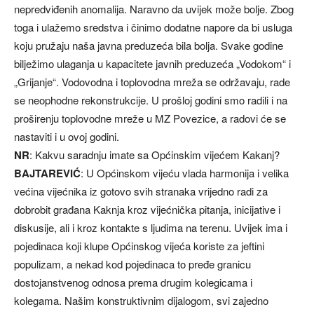
nepredviđenih anomalija. Naravno da uvijek može bolje. Zbog
toga i ulažemo sredstva i činimo dodatne napore da bi usluga
koju pružaju naša javna preduzeća bila bolja. Svake godine
bilježimo ulaganja u kapacitete javnih preduzeća „Vodokom“ i
„Grijanje“. Vodovodna i toplovodna mreža se održavaju, rade
se neophodne rekonstrukcije. U prošloj godini smo radili i na
proširenju toplovodne mreže u MZ Povezice, a radovi će se
nastaviti i u ovoj godini.
NR
: Kakvu saradnju imate sa Općinskim vijećem Kakanj?
BAJTAREVIĆ
: U Općinskom vijeću vlada harmonija i velika
većina vijećnika iz gotovo svih stranaka vrijedno radi za
dobrobit građana Kaknja kroz vijećnička pitanja, inicijative i
diskusije, ali i kroz kontakte s ljudima na terenu. Uvijek ima i
pojedinaca koji klupe Općinskog vijeća koriste za jeftini
populizam, a nekad kod pojedinaca to pređe granicu
dostojanstvenog odnosa prema drugim kolegicama i
kolegama. Našim konstruktivnim dijalogom, svi zajedno