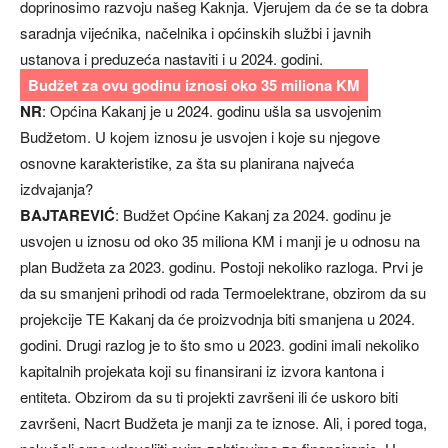
doprinosimo razvoju našeg Kaknja. Vjerujem da će se ta dobra
saradnja vijećnika, načelnika i općinskih službi i javnih
ustanova i preduzeća nastaviti i u 2024. godini.
Budžet za ovu godinu iznosi oko 35 miliona KM
NR
: Općina Kakanj je u 2024. godinu ušla sa usvojenim
Budžetom. U kojem iznosu je usvojen i koje su njegove
osnovne karakteristike, za šta su planirana najveća
izdvajanja?
BAJTAREVIĆ
: Budžet Općine Kakanj za 2024. godinu je
usvojen u iznosu od oko 35 miliona KM i manji je u odnosu na
plan Budžeta za 2023. godinu. Postoji nekoliko razloga. Prvi je
da su smanjeni prihodi od rada Termoelektrane, obzirom da su
projekcije TE Kakanj da će proizvodnja biti smanjena u 2024.
godini. Drugi razlog je to što smo u 2023. godini imali nekoliko
kapitalnih projekata koji su finansirani iz izvora kantona i
entiteta. Obzirom da su ti projekti završeni ili će uskoro biti
završeni, Nacrt Budžeta je manji za te iznose. Ali, i pored toga,