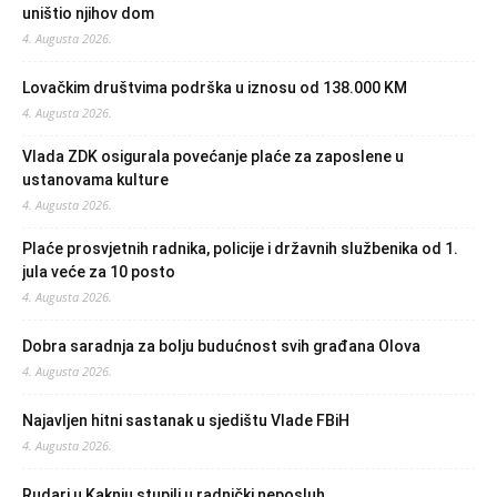
uništio njihov dom
4. Augusta 2026.
Lovačkim društvima podrška u iznosu od 138.000 KM
4. Augusta 2026.
Vlada ZDK osigurala povećanje plaće za zaposlene u
ustanovama kulture
4. Augusta 2026.
Plaće prosvjetnih radnika, policije i državnih službenika od 1.
jula veće za 10 posto
4. Augusta 2026.
Dobra saradnja za bolju budućnost svih građana Olova
4. Augusta 2026.
Najavljen hitni sastanak u sjedištu Vlade FBiH
4. Augusta 2026.
Rudari u Kaknju stupili u radnički neposluh