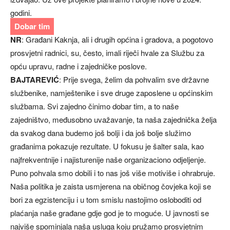
godini.
Dobar tim
NR
: Građani Kaknja, ali i drugih općina i gradova, a pogotovo
prosvjetni radnici, su, često, imali riječi hvale za Službu za
opću upravu, radne i zajedničke poslove.
BAJTAREVIĆ
: Prije svega, želim da pohvalim sve državne
službenike, namještenike i sve druge zaposlene u općinskim
službama. Svi zajedno činimo dobar tim, a to naše
zajedništvo, međusobno uvažavanje, ta naša zajednička želja
da svakog dana budemo još bolji i da još bolje služimo
građanima pokazuje rezultate. U fokusu je šalter sala, kao
najfrekventnije i najisturenije naše organizaciono odjeljenje.
Puno pohvala smo dobili i to nas još više motiviše i ohrabruje.
Naša politika je zaista usmjerena na običnog čovjeka koji se
bori za egzistenciju i u tom smislu nastojimo osloboditi od
plaćanja naše građane gdje god je to moguće. U javnosti se
najviše spominjala naša usluga koju pružamo prosvjetnim