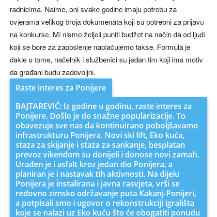
radnicima. Naime, oni svake godine imaju potrebu za
ovjerama velikog broja dokumenata koji su potrebni za prijavu
na konkurse. Mi nismo željeli puniti budžet na način da od ljudi
koji se bore za zaposlenje naplaćujemo takse. Formula je
dakle u tome, načelnik i službenici su jedan tim koji ima motiv
da građani budu zadovoljni.
Raste interes za Ponijere
BAJTAREVIĆ: Iz godine u godinu, raste interes za
Ponijere. Došlo je do snažne popularizacije. To
obavezuje sve nas da kontinuirano poboljšavamo
infrastrukturu Ponijera. Novi ski lift, Eko kuća,
staza za skijanje i staza za sankanje, besplatan
prevoz vikendom su donijeli i donose novi zamah.
Urađen je i asfalt kroz jedan dio Ponijera, a
planiran je i nastavak tih aktivnosti. Na dijelu
Ponijera je instalirana i javna rasvjeta, vrši se
redovno zimsko održavanje puta Kakanj-Ponijeri,
a potpisali smo i ugovor o rekonstrukciji igrališta
koje se nalazi uz Eko kuću što će obogatiti ponudu