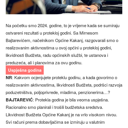
Na početku smo 2024. godine, to je vrijeme kada se sumiraju
ostvareni rezultati u protekloj godini. Sa Mirnesom
Bajtarevićem, načelnikom Općine Kakanj, razgovarali smo o
realizovanim aktivnostima u ovoj općini u protekloj godini,
likvidnosti Budžeta, radu općinskih službi, te ustanova i
preduzeća, ali i planovima za ovu godinu.
Uspješna godina
NR
: Kakvom ocjenjujete proteklu godinu, a kada govorimo o
realizovanim aktivnostima, likvidnosti Budžeta, podršci razvoja
poduzetništva, poljoprivrede, mladima, penzionerima…?
BAJTAREVIĆ
: Protekla godina je bila veoma uspješna.
Racionalno smo planirali i trošili budžetska sredstva.
Likvidnost Budžeta Općine Kakanj je na vrlo visokom nivou.
Svi računi prema dobavljačima se izmiruju u valutnim