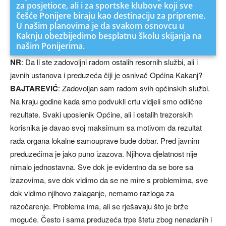
za posjetioce, ali i za sportske klubove koji sve
češće Ponijere biraju kao destinaciju za pripreme.
U našim planovima je da svakom osnovcu u
Kaknju obezbijedimo besplatnu školu skijanja na
našim Ponijerima.
NR
: Da li ste zadovoljni radom ostalih resornih službi, ali i
javnih ustanova i preduzeća čiji je osnivač Općina Kakanj?
BAJTAREVIĆ
: Zadovoljan sam radom svih općinskih službi.
Na kraju godine kada smo podvukli crtu vidjeli smo odlične
rezultate. Svaki uposlenik Općine, ali i ostalih trezorskih
korisnika je davao svoj maksimum sa motivom da rezultat
rada organa lokalne samouprave bude dobar. Pred javnim
preduzećima je jako puno izazova. Njihova djelatnost nije
nimalo jednostavna. Sve dok je evidentno da se bore sa
izazovima, sve dok vidimo da se ne mire s problemima, sve
dok vidimo njihovo zalaganje, nemamo razloga za
razočarenje. Problema ima, ali se rješavaju što je brže
moguće. Često i sama preduzeća trpe štetu zbog nenadanih i