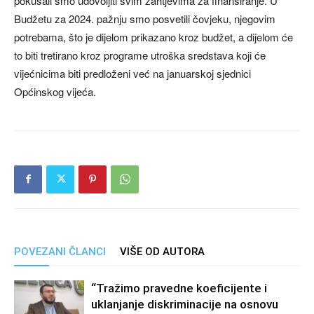
pokušali smo udovoljiti svim zahtjevima za finansiranje. U
Budžetu za 2024. pažnju smo posvetili čovjeku, njegovim
potrebama, što je dijelom prikazano kroz budžet, a dijelom će
to biti tretirano kroz programe utroška sredstava koji će
vijećnicima biti predloženi već na januarskoj sjednici
Općinskog vijeća.
POVEZANI ČLANCI
VIŠE OD AUTORA
“Tražimo pravedne koeficijente i
uklanjanje diskriminacije na osnovu