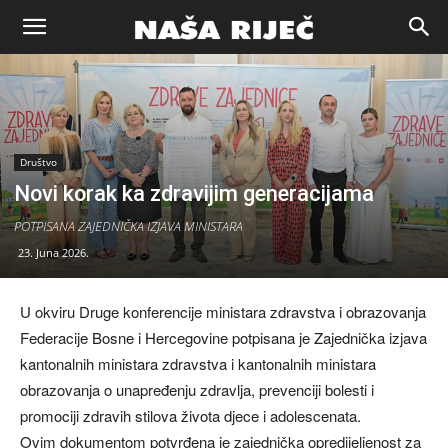
Naša
riječ
Društvo
Novi korak ka zdravijim generacijama
Zenica
POTPISANA ZAJEDNIČKA IZJAVA MINISTARA
23. Juna 2026.
U okviru Druge konferencije ministara zdravstva i obrazovanja
Federacije Bosne i Hercegovine potpisana je Zajednička izjava
kantonalnih ministara zdravstva i kantonalnih ministara
obrazovanja o unapređenju zdravlja, prevenciji bolesti i
promociji zdravih stilova života djece i adolescenata.
Ovim dokumentom potvrđena je zajednička opredijeljenost za