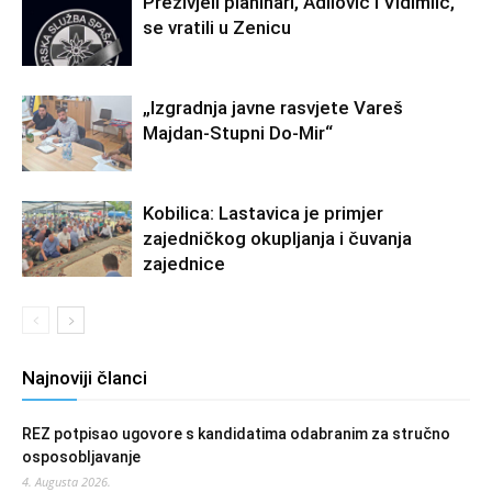
Preživjeli planinari, Adilović i Vidimlić,
se vratili u Zenicu
„Izgradnja javne rasvjete Vareš
Majdan-Stupni Do-Mir“
Kobilica: Lastavica je primjer
zajedničkog okupljanja i čuvanja
zajednice
Najnoviji članci
REZ potpisao ugovore s kandidatima odabranim za stručno
osposobljavanje
4. Augusta 2026.