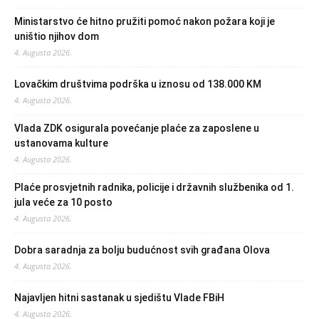
Ministarstvo će hitno pružiti pomoć nakon požara koji je
uništio njihov dom
4. Augusta 2026.
Lovačkim društvima podrška u iznosu od 138.000 KM
4. Augusta 2026.
Vlada ZDK osigurala povećanje plaće za zaposlene u
ustanovama kulture
4. Augusta 2026.
Plaće prosvjetnih radnika, policije i državnih službenika od 1.
jula veće za 10 posto
4. Augusta 2026.
Dobra saradnja za bolju budućnost svih građana Olova
4. Augusta 2026.
Najavljen hitni sastanak u sjedištu Vlade FBiH
4. Augusta 2026.