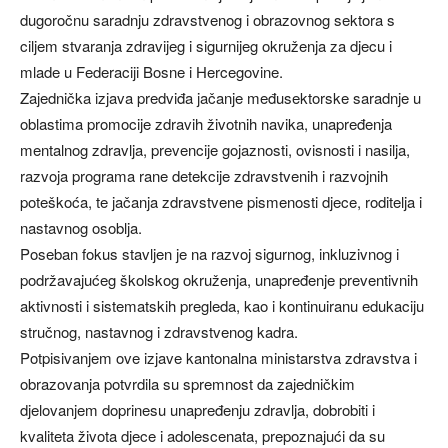
dugoročnu saradnju zdravstvenog i obrazovnog sektora s
ciljem stvaranja zdravijeg i sigurnijeg okruženja za djecu i
mlade u Federaciji Bosne i Hercegovine.
Zajednička izjava predviđa jačanje međusektorske saradnje u
oblastima promocije zdravih životnih navika, unapređenja
mentalnog zdravlja, prevencije gojaznosti, ovisnosti i nasilja,
razvoja programa rane detekcije zdravstvenih i razvojnih
poteškoća, te jačanja zdravstvene pismenosti djece, roditelja i
nastavnog osoblja.
Poseban fokus stavljen je na razvoj sigurnog, inkluzivnog i
podržavajućeg školskog okruženja, unapređenje preventivnih
aktivnosti i sistematskih pregleda, kao i kontinuiranu edukaciju
stručnog, nastavnog i zdravstvenog kadra.
Potpisivanjem ove izjave kantonalna ministarstva zdravstva i
obrazovanja potvrdila su spremnost da zajedničkim
djelovanjem doprinesu unapređenju zdravlja, dobrobiti i
kvaliteta života djece i adolescenata, prepoznajući da su