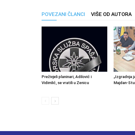
POVEZANI ČLANCI
VIŠE OD AUTORA
Preživjeli planinari, Adilović i
„Izgradnja j
Vidimlić, se vratili u Zenicu
Majdan-Stu