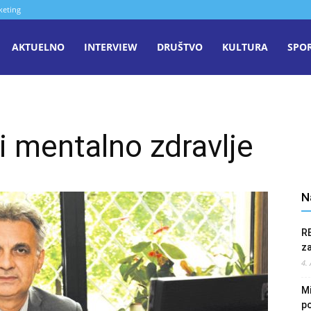
keting
aša
AKTUELNO
INTERVIEW
DRUŠTVO
KULTURA
SPO
iječ
 mentalno zdravlje
enica
N
R
z
4.
Mi
po