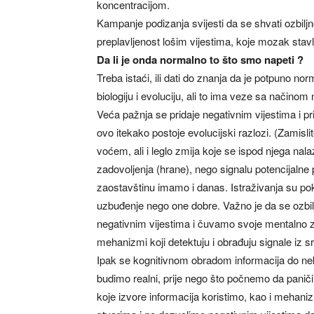
koncentracijom.
Kampanje podizanja svijesti da se shvati ozbiljn
preplavljenost lošim vijestima, koje mozak stavlj
Da li je onda normalno to što smo napeti ?
Treba istaći, ili dati do znanja da je potpuno nor
biologiju i evoluciju, ali to ima veze sa načino
Veća pažnja se pridaje negativnim vijestima i p
ovo itekako postoje evolucijski razlozi. (Zamisl
voćem, ali i leglo zmija koje se ispod njega nala
zadovoljenja (hrane), nego signalu potencijalne pr
zaostavštinu imamo i danas. Istraživanja su pok
uzbuđenje nego one dobre. Važno je da se ozbiljno
negativnim vijestima i čuvamo svoje mentalno 
mehanizmi koji detektuju i obrađuju signale iz s
Ipak se kognitivnom obradom informacija do nek
budimo realni, prije nego što počnemo da paničim
koje izvore informacija koristimo, kao i mehan