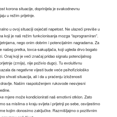
ost korona situacije, doprinijela je svakodnevnu
aju u režim prijetnje.
malno u ovoj situaciji osjećati napetost. Ne ulazeći previše u
m na koji je naš režim funkcionisanja mozga “isprogramiran”.
rijetnjama, nego onim dobrim i potencijalnim nagradama. Za
ite našeg pretka, lovca-sakupljača, koji ugleda drvo bogato
zi. Onaj koji je veći značaj pridao signalu potencijalnog
ijetnje (zmija), nije poživio dugo). Tu evoluitivnu
azala da negativne vijesti bude veće psihofiziološko
 shvati situacija, ali i da u praćenju izloženosti
zdravlje. Našim raspoloženjem rukovode nesvjesni
redine.
e mjere može kondicionirati naš emotivni otklon. Zato
o sa mislima o kraju svijeta i prijetnji po sebe, osvijestimo
izme kojim donosimo zaključke. Razmišljajmo o pozitivnim