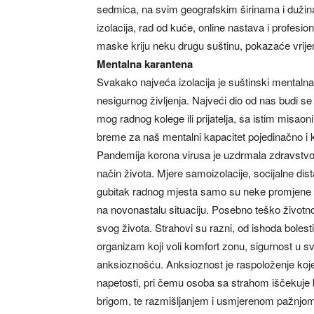
sedmica, na svim geografskim širinama i dužina
izolacija, rad od kuće, online nastava i profesion
maske kriju neku drugu suštinu, pokazaće vrij
Mentalna karantena
Svakako najveća izolacija je suštinski mentalna 
nesigurnog življenja. Najveći dio od nas budi se 
mog radnog kolege ili prijatelja, sa istim misa
breme za naš mentalni kapacitet pojedinačno i 
Pandemija korona virusa je uzdrmala zdravstvo, e
način života. Mjere samoizolacije, socijalne dis
gubitak radnog mjesta samo su neke promjene u ž
na novonastalu situaciju. Posebno teško životno 
svog života. Strahovi su razni, od ishoda bolest
organizam koji voli komfort zonu, sigurnost u s
anksioznošću. Anksioznost je raspoloženje koje 
napetosti, pri čemu osoba sa strahom iščekuj
brigom, te razmišljanjem i usmjerenom pažnjom