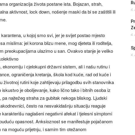
Ru
ma organizacija života postane ista. Bojazan, strah,
4.
alna aktivnost, lock down, nošenje maski da bi se zaštitili ili
eme.
Pr
Z
karantena, u kojoj smo svi, jer je svijet postao mjesto
4.
sa mislima: jel korona blizu mene, mog djeteta ili roditelja,
S
onim preokupacijama ulazimo u san. Ovakvo stanje je veliko
4.
kolektivno
konomiju i cjelokupni državni sistem, ali i našu rutinu i
tance, ograničenja kretanja, škola kod kuće, rad od kuće i
ivotnoj rutini koje zahtijevaju prilagodbu svih stanovnika
iskustvo je obolijevanje, kako lično tako i bitnih osoba iz
i, pa najtežeg straha za gubitak nekoga bliskog. Ljudski
vakodnevnici, često na nesvakidašnju situaciju reaguje
karakterišu naglašeni negativni afekat i tjelesni simptomi
e buduću opasnost. Anksioznost se manifestuje pojačanom
 na moguću prijetnju, i samim tim otežanom