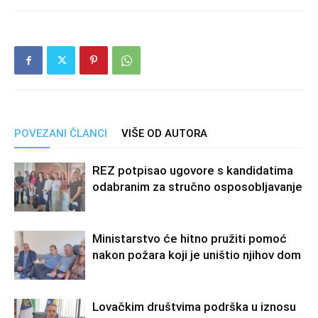
POVEZANI ČLANCI
VIŠE OD AUTORA
REZ potpisao ugovore s kandidatima
odabranim za stručno osposobljavanje
Ministarstvo će hitno pružiti pomoć
nakon požara koji je uništio njihov dom
Lovačkim društvima podrška u iznosu