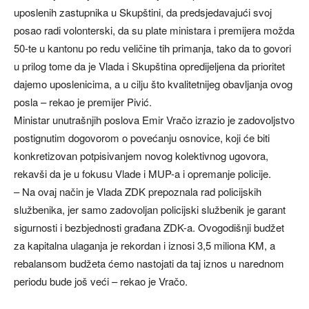
uposlenih zastupnika u Skupštini, da predsjedavajući svoj
posao radi volonterski, da su plate ministara i premijera možda
50-te u kantonu po redu veličine tih primanja, tako da to govori
u prilog tome da je Vlada i Skupština opredijeljena da prioritet
dajemo uposlenicima, a u cilju što kvalitetnijeg obavljanja ovog
posla – rekao je premijer Pivić.
Ministar unutrašnjih poslova Emir Vračo izrazio je zadovoljstvo
postignutim dogovorom o povećanju osnovice, koji će biti
konkretizovan potpisivanjem novog kolektivnog ugovora,
rekavši da je u fokusu Vlade i MUP-a i opremanje policije.
– Na ovaj način je Vlada ZDK prepoznala rad policijskih
službenika, jer samo zadovoljan policijski službenik je garant
sigurnosti i bezbjednosti građana ZDK-a. Ovogodišnji budžet
za kapitalna ulaganja je rekordan i iznosi 3,5 miliona KM, a
rebalansom budžeta ćemo nastojati da taj iznos u narednom
periodu bude još veći – rekao je Vračo.