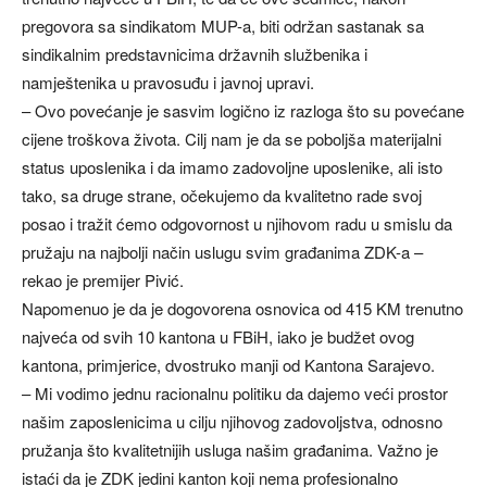
pregovora sa sindikatom MUP-a, biti održan sastanak sa
sindikalnim predstavnicima državnih službenika i
namještenika u pravosuđu i javnoj upravi.
– Ovo povećanje je sasvim logično iz razloga što su povećane
cijene troškova života. Cilj nam je da se poboljša materijalni
status uposlenika i da imamo zadovoljne uposlenike, ali isto
tako, sa druge strane, očekujemo da kvalitetno rade svoj
posao i tražit ćemo odgovornost u njihovom radu u smislu da
pružaju na najbolji način uslugu svim građanima ZDK-a –
rekao je premijer Pivić.
Napomenuo je da je dogovorena osnovica od 415 KM trenutno
najveća od svih 10 kantona u FBiH, iako je budžet ovog
kantona, primjerice, dvostruko manji od Kantona Sarajevo.
– Mi vodimo jednu racionalnu politiku da dajemo veći prostor
našim zaposlenicima u cilju njihovog zadovoljstva, odnosno
pružanja što kvalitetnijih usluga našim građanima. Važno je
istaći da je ZDK jedini kanton koji nema profesionalno