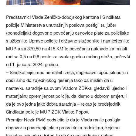
Predstavnici Vlade Zeničko-dobojskog kantona i Sindikata
policije Ministarstva unutrašnjih poslova postigli su jučer
(ponedjeljak) dogovor o povećanju osnovice plate za policijske
službenike Uprave policije i državne službenike i namještenike
MUP-a sa 379,50 na 415 KM te povećanju naknade za minuli
rad sa 0,5 na 0,6 posto za svaku godinu radnog staža, počevši
od 1. januara 2024. godine.
– Sindikat nije imao nerealnih želja, sagledavši opću situaciju i
došli smo do zajedničkog rješenja tako da mislim da u
nastavku saradnje sa ovom Vladom ZDK-a, gledavši ujedno i
materijalnu opremljenost policije, da idemo u dobrom smjeru i
da je ovo jedna jako dobra saradnja – rekao je predsjednik
Sindikata policije MUP ZDK Vlatko Popov.
Premijer Nezir Pivić podsjetio je da je Vlada ranije postigla
dogovor o povećanju plate prosvjetnim radnicima, koje su
trenutno najveće u FBiH, te da će ove sedmice, nakon