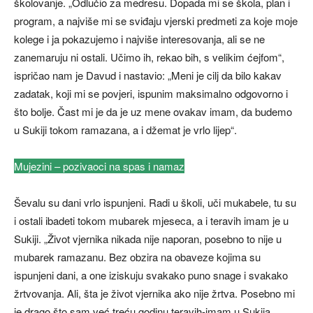
školovanje. „Odlučio za medresu. Dopada mi se škola, plan i
program, a najviše mi se sviđaju vjerski predmeti za koje moje
kolege i ja pokazujemo i najviše interesovanja, ali se ne
zanemaruju ni ostali. Učimo ih, rekao bih, s velikim ćejfom“,
ispričao nam je Davud i nastavio: „Meni je cilj da bilo kakav
zadatak, koji mi se povjeri, ispunim maksimalno odgovorno i
što bolje. Čast mi je da je uz mene ovakav imam, da budemo
u Sukiji tokom ramazana, a i džemat je vrlo lijep“.
Mujezini – pozivaoci na spas i namaz
Ševalu su dani vrlo ispunjeni. Radi u školi, uči mukabele, tu su
i ostali ibadeti tokom mubarek mjeseca, a i teravih imam je u
Sukiji. „Život vjernika nikada nije naporan, posebno to nije u
mubarek ramazanu. Bez obzira na obaveze kojima su
ispunjeni dani, a one iziskuju svakako puno snage i svakako
žrtvovanja. Ali, šta je život vjernika ako nije žrtva. Posebno mi
je drago što sam već treću godinu teravih-imam u Sukija