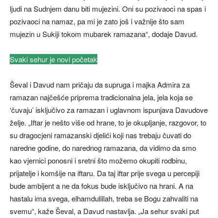
ljudi na Sudnjem danu biti mujezini. Oni su pozivaoci na spas i
pozivaoci na namaz, pa mi je zato još i važnije što sam
mujezin u Sukiji tokom mubarek ramazana“, dodaje Davud.
Svaki sehur je novi početak
Ševal i Davud nam pričaju da supruga i majka Admira za
ramazan najčešće priprema tradicionalna jela, jela koja se
‘čuvaju’ isključivo za ramazan i uglavnom ispunjava Davudove
želje. „Iftar je nešto više od hrane, to je okupljanje, razgovor, to
su dragocjeni ramazanski djelići koji nas trebaju čuvati do
naredne godine, do narednog ramazana, da vidimo da smo
kao vjernici ponosni i sretni što možemo okupiti rodbinu,
prijatelje i komšije na iftaru. Da taj iftar prije svega u percepiji
bude ambijent a ne da fokus bude isključivo na hrani. A na
hastalu ima svega, elhamdulillah, treba se Bogu zahvaliti na
svemu“, kaže Ševal, a Davud nastavlja. „Ja sehur svaki put