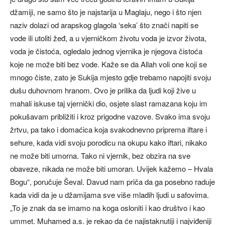
džamiji, ne samo što je najstarija u Maglaju, nego i što njen
naziv dolazi od arapskog glagola ‘seka’ što znači napiti se
vode ili utoliti žeđ, a u vjerničkom životu voda je izvor života,
voda je čistoća, ogledalo jednog vjernika je njegova čistoća
koje ne može biti bez vode. Kaže se da Allah voli one koji se
mnogo čiste, zato je Sukija mjesto gdje trebamo napojiti svoju
dušu duhovnom hranom. Ovo je prilika da ljudi koji žive u
mahali iskuse taj vjernički dio, osjete slast ramazana koju im
pokušavam približiti i kroz prigodne vazove. Svako ima svoju
žrtvu, pa tako i domaćica koja svakodnevno priprema iftare i
sehure, kada vidi svoju porodicu na okupu kako iftari, nikako
ne može biti umorna. Tako ni vjernik, bez obzira na sve
obaveze, nikada ne može biti umoran. Uvijek kažemo – Hvala
Bogu“, poručuje Ševal. Davud nam priča da ga posebno raduje
kada vidi da je u džamijama sve više mladih ljudi u safovima.
„To je znak da se imamo na koga osloniti i kao društvo i kao
ummet. Muhamed a.s. je rekao da će najistaknutiji i najviđeniji