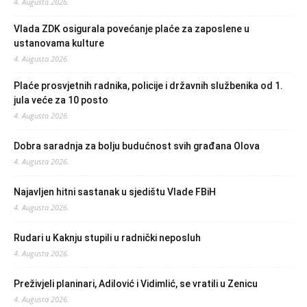
4. Augusta 2026.
Vlada ZDK osigurala povećanje plaće za zaposlene u
ustanovama kulture
4. Augusta 2026.
Plaće prosvjetnih radnika, policije i državnih službenika od 1.
jula veće za 10 posto
4. Augusta 2026.
Dobra saradnja za bolju budućnost svih građana Olova
4. Augusta 2026.
Najavljen hitni sastanak u sjedištu Vlade FBiH
4. Augusta 2026.
Rudari u Kaknju stupili u radnički neposluh
4. Augusta 2026.
Preživjeli planinari, Adilović i Vidimlić, se vratili u Zenicu
4. Augusta 2026.