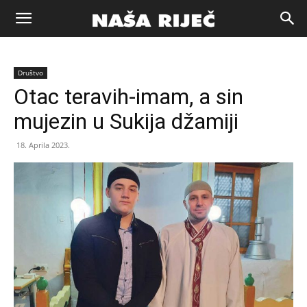
Naša
Društvo
riječ
Otac teravih-imam, a sin
mujezin u Sukija džamiji
Zenica
18. Aprila 2023.