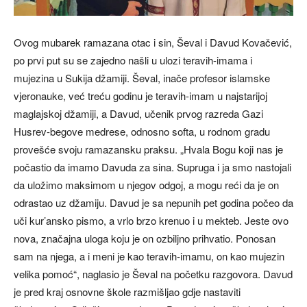
Ovog mubarek ramazana otac i sin, Ševal i Davud Kovačević,
po prvi put su se zajedno našli u ulozi teravih-imama i
mujezina u Sukija džamiji. Ševal, inače profesor islamske
vjeronauke, već treću godinu je teravih-imam u najstarijoj
maglajskoj džamiji, a Davud, učenik prvog razreda Gazi
Husrev-begove medrese, odnosno softa, u rodnom gradu
provešće svoju ramazansku praksu. „Hvala Bogu koji nas je
počastio da imamo Davuda za sina. Supruga i ja smo nastojali
da uložimo maksimom u njegov odgoj, a mogu reći da je on
odrastao uz džamiju. Davud je sa nepunih pet godina počeo da
uči kur’ansko pismo, a vrlo brzo krenuo i u mekteb. Jeste ovo
nova, značajna uloga koju je on ozbiljno prihvatio. Ponosan
sam na njega, a i meni je kao teravih-imamu, on kao mujezin
velika pomoć“, naglasio je Ševal na početku razgovora. Davud
je pred kraj osnovne škole razmišljao gdje nastaviti