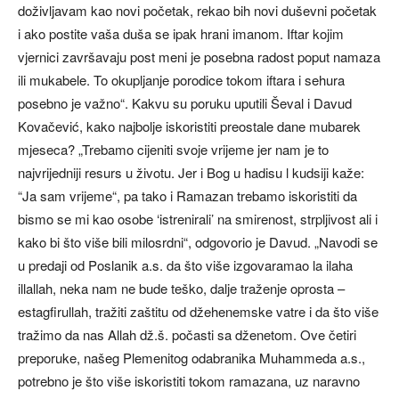
doživljavam kao novi početak, rekao bih novi duševni početak
i ako postite vaša duša se ipak hrani imanom. Iftar kojim
vjernici završavaju post meni je posebna radost poput namaza
ili mukabele. To okupljanje porodice tokom iftara i sehura
posebno je važno“. Kakvu su poruku uputili Ševal i Davud
Kovačević, kako najbolje iskoristiti preostale dane mubarek
mjeseca? „Trebamo cijeniti svoje vrijeme jer nam je to
najvrijedniji resurs u životu. Jer i Bog u hadisu l kudsiji kaže:
“Ja sam vrijeme“, pa tako i Ramazan trebamo iskoristiti da
bismo se mi kao osobe ‘istrenirali’ na smirenost, strpljivost ali i
kako bi što više bili milosrdni“, odgovorio je Davud. „Navodi se
u predaji od Poslanik a.s. da što više izgovaramao la ilaha
illallah, neka nam ne bude teško, dalje traženje oprosta –
estagfirullah, tražiti zaštitu od džehenemske vatre i da što više
tražimo da nas Allah dž.š. počasti sa dženetom. Ove četiri
preporuke, našeg Plemenitog odabranika Muhammeda a.s.,
potrebno je što više iskoristiti tokom ramazana, uz naravno