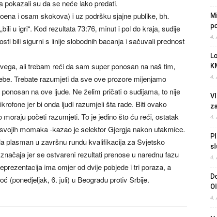
a pokazali su da se neće lako predati.
na i osam skokova) i uz podršku sjajne publike, bh.
Mi
po
li u igri“. Kod rezultata 73:76, minut i pol do kraja, sudije
4.
i bili sigurni s linije slobodnih bacanja i sačuvali prednost
L
vega, ali trebam reći da sam super ponosan na naš tim,
K
4.
d sebe. Trebate razumjeti da sve ove prozore mijenjamo
ponosan na ove ljude. Ne želim pričati o sudijama, to nije
Vl
ikrofone jer bi onda ljudi razumjeli šta rade. Biti ovako
z
o moraju početi razumjeti. To je jedino što ću reći, ostatak
4.
g svojih momaka -kazao je selektor Gjergja nakon utakmice.
Pl
ala plasman u završnu rundu kvalifikacija za Svjetsko
sl
g značaja jer se ostvareni rezultati prenose u narednu fazu
4.
prezentacija ima omjer od dvije pobjede i tri poraza, a
Do
oć (ponedjeljak, 6. juli) u Beogradu protiv Srbije.
O
4.