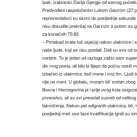
Ipak, izabranici Darija Gjergje od samog početk
Predvođeni raspoloženim Lukom Garzom (27 poe
reprezentativci su skoro do posljednje sekunde „bi
nisu dosudile prekršaj na Garzom a potom su gost
za konačnih 75:82.
– Ponekad imate loš osjećaj nakon utakmice i s
naše ljude, koji se nisu predali. Dali su sve o
rostere. To je jedan od razloga zašto sam super 
dio mog posla, ali bilo bi lijepo da počnu nositi m
izbačen iz utakmice, boli mene i moj tim. Ljudi t
nije na meni. U globalu, moram bit’ sretan zbo
Bosna i Hercegovina je i prije ovog kola osigur
prvenstvo, ali su svi preostali susreti od veliko
takmičenja. Nakon pet odigranih utakmica, bh. re
posljednji meč ove faze kvalifikacija igrali su sin