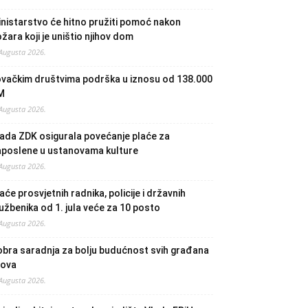
nistarstvo će hitno pružiti pomoć nakon
žara koji je uništio njihov dom
 Augusta 2026.
ovačkim društvima podrška u iznosu od 138.000
M
 Augusta 2026.
ada ZDK osigurala povećanje plaće za
aposlene u ustanovama kulture
 Augusta 2026.
aće prosvjetnih radnika, policije i državnih
užbenika od 1. jula veće za 10 posto
 Augusta 2026.
bra saradnja za bolju budućnost svih građana
lova
 Augusta 2026.