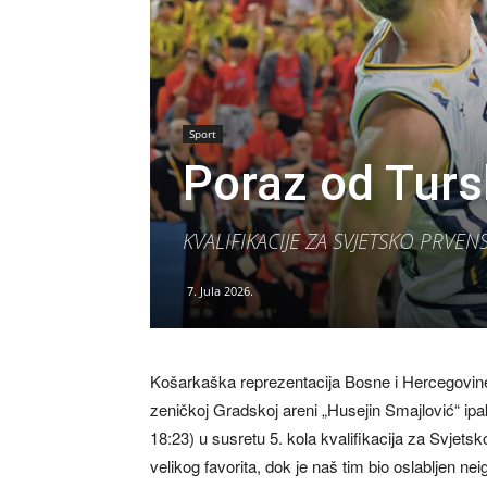
Sport
Poraz od Turs
KVALIFIKACIJE ZA SVJETSKO PRVEN
7. Jula 2026.
Košarkaška reprezentacija Bosne i Hercegovine pr
zeničkoj Gradskoj areni „Husejin Smajlović“ ipa
18:23) u susretu 5. kola kvalifikacija za Svjets
velikog favorita, dok je naš tim bio oslabljen