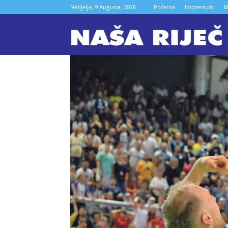
Nedjelja, 9 Augusta, 2026
Početna
Impressum
M
N
r
Z