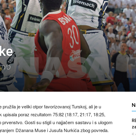
ke
STVO
N
užila je veliki otpor favorizovanoj Turskoj, ali je u
k upisala poraz rezultatom 75:82 (18:17, 21:17, 18:25,
R
ko prvenstvo. Gosti su stigli u najjačem sastavu i s ulogom
z
 neigranjem Džanana Muse i Jusufa Nurkića zbog povreda.
4.