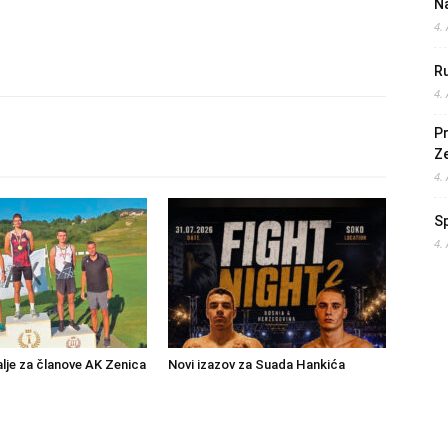
Na
4.
Ru
4.
Pr
Z
4.
S
4.
lje za članove AK Zenica
Novi izazov za Suada Hankića