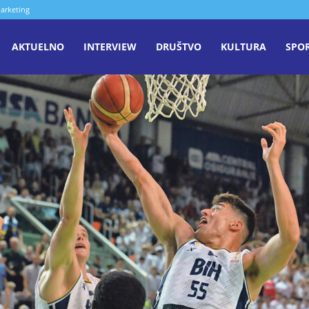
arketing
aša
AKTUELNO
INTERVIEW
DRUŠTVO
KULTURA
SPO
iječ
enica