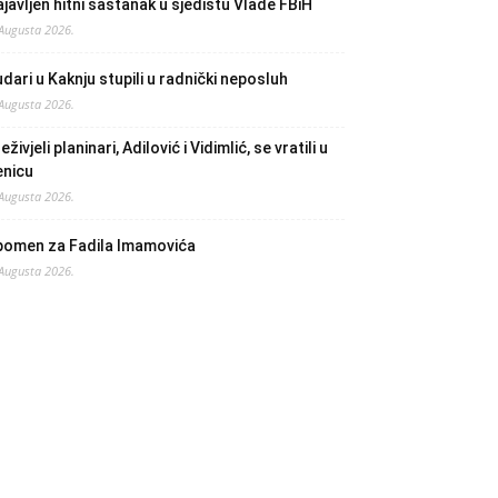
javljen hitni sastanak u sjedištu Vlade FBiH
 Augusta 2026.
dari u Kaknju stupili u radnički neposluh
 Augusta 2026.
eživjeli planinari, Adilović i Vidimlić, se vratili u
enicu
 Augusta 2026.
pomen za Fadila Imamovića
 Augusta 2026.