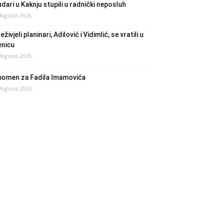
dari u Kaknju stupili u radnički neposluh
 Augusta 2026.
eživjeli planinari, Adilović i Vidimlić, se vratili u
enicu
 Augusta 2026.
pomen za Fadila Imamovića
 Augusta 2026.