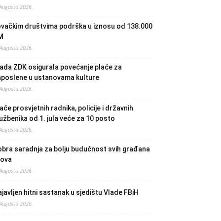
 Augusta 2026.
ovačkim društvima podrška u iznosu od 138.000
M
 Augusta 2026.
ada ZDK osigurala povećanje plaće za
aposlene u ustanovama kulture
 Augusta 2026.
aće prosvjetnih radnika, policije i državnih
užbenika od 1. jula veće za 10 posto
 Augusta 2026.
bra saradnja za bolju budućnost svih građana
lova
 Augusta 2026.
javljen hitni sastanak u sjedištu Vlade FBiH
 Augusta 2026.