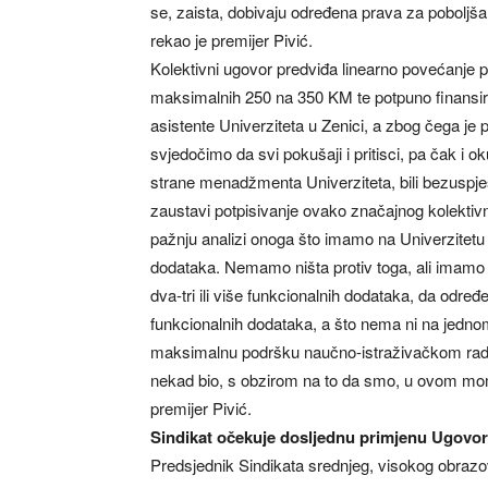
se, zaista, dobivaju određena prava za poboljšan
rekao je premijer Pivić.
Kolektivni ugovor predviđa linearno povećanje 
maksimalnih 250 na 350 KM te potpuno finansira
asistente Univerziteta u Zenici, a zbog čega je 
svjedočimo da svi pokušaji i pritisci, pa čak i 
strane menadžmenta Univerziteta, bili bezuspješ
zaustavi potpisivanje ovako značajnog kolektiv
pažnju analizi onoga što imamo na Univerzitetu u 
dodataka. Nemamo ništa protiv toga, ali imamo p
dva-tri ili više funkcionalnih dodataka, da odr
funkcionalnih dodataka, a što nema ni na jednom
maksimalnu podršku naučno-istraživačkom radu, t
nekad bio, s obzirom na to da smo, u ovom mome
premijer Pivić.
Sindikat očekuje dosljednu primjenu Ugovo
Predsjednik Sindikata srednjeg, visokog obraz