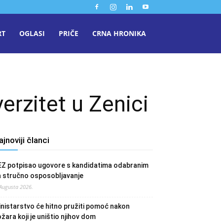
RT
OGLASI
PRIČE
CRNA HRONIKA
erzitet u Zenici
ajnoviji članci
EZ potpisao ugovore s kandidatima odabranim
a stručno osposobljavanje
 Augusta 2026.
nistarstvo će hitno pružiti pomoć nakon
žara koji je uništio njihov dom