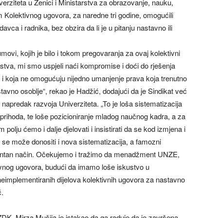
rziteta u Zenici i Ministarstva za obrazovanje, nauku,
m Kolektivnog ugovora, za naredne tri godine, omogućili
vca i radnika, bez obzira da li je u pitanju nastavno ili
i, kojih je bilo i tokom pregovaranja za ovaj kolektivni
nstva, mi smo uspjeli naći kompromise i doći do rješenja
i koja ne omogućuju nijedno umanjenje prava koja trenutno
tavno osoblje“, rekao je Hadžić, dodajući da je Sindikat već
apredak razvoja Univerziteta. „To je loša sistematizacija
ih prihoda, te loše pozicioniranje mladog naučnog kadra, a za
polju ćemo i dalje djelovati i insistirati da se kod izmjena i
 se može donositi i nova sistematizacija, a famozni
arentan način. Očekujemo i tražimo da menadžment UNZE,
ivnog ugovora, budući da imamo loše iskustvo u
neimplementiranih dijelova kolektivnih ugovora za nastavno
ć.
 ZDK, Mirza Mušija je istakao da ga raduje da je završena