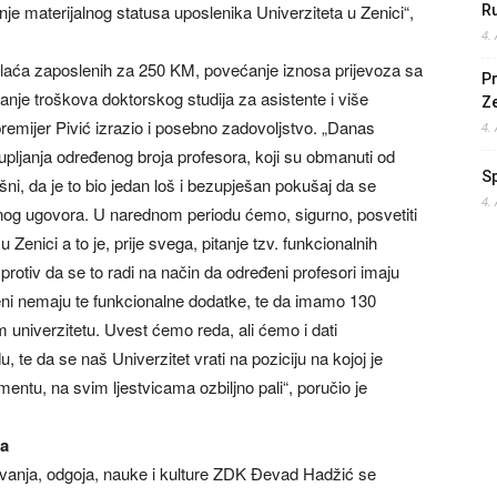
je materijalnog statusa uposlenika Univerziteta u Zenici“,
Ru
4.
plaća zaposlenih za 250 KM, povećanje iznosa prijevoza sa
Pr
nje troškova doktorskog studija za asistente i više
Z
premijer Pivić izrazio i posebno zadovoljstvo. „Danas
4.
okupljanja određenog broja profesora, koji su obmanuti od
S
ni, da je to bio jedan loš i bezupješan pokušaj da se
4.
nog ugovora. U narednom periodu ćemo, sigurno, posvetiti
Zenici a to je, prije svega, pitanje tzv. funkcionalnih
rotiv da se to radi na način da određeni profesori imaju
eđeni nemaju te funkcionalne dodatke, te da imamo 130
 univerzitetu. Uvest ćemo reda, ali ćemo i dati
e da se naš Univerzitet vrati na poziciju na kojoj je
ntu, na svim ljestvicama ozbiljno pali“, poručio je
ra
ovanja, odgoja, nauke i kulture ZDK Đevad Hadžić se