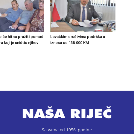
o će hitno pružiti pomoć
Lovačkim društvima podrška u
 koji je uništio njihov
iznosu od 138.000 KM
Sa vama od 1956. godine