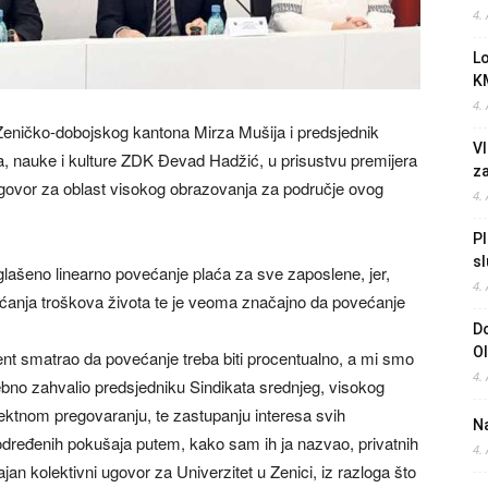
4.
L
K
4.
 Zeničko-dobojskog kantona Mirza Mušija i predsjednik
Vl
a, nauke i kulture ZDK Đevad Hadžić, u prisustvu premijera
z
i ugovor za oblast visokog obrazovanja za područje ovog
4.
Pl
sl
aglašeno linearno povećanje plaća za sve zaposlene, jer,
4.
većanja troškova života te je veoma značajno da povećanje
Do
O
nt smatrao da povećanje treba biti procentualno, a mi smo
4.
osebno zahvalio predsjedniku Sindikata srednjeg, visokog
orektnom pregovaranju, te zastupanju interesa svih
Na
i određenih pokušaja putem, kako sam ih ja nazvao, privatnih
4.
an kolektivni ugovor za Univerzitet u Zenici, iz razloga što