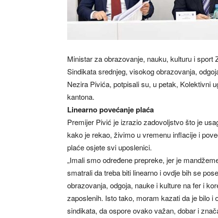
Ministar za obrazovanje, nauku, kulturu i sport
Sindikata srednjeg, visokog obrazovanja, odgoj
Nezira Pivića, potpisali su, u petak, Kolektivn
kantona.
Linearno povećanje plaća
Premijer Pivić je izrazio zadovoljstvo što je us
kako je rekao, živimo u vremenu inflacije i po
plaće osjete svi uposlenici.
„Imali smo određene prepreke, jer je mandžeme
smatrali da treba biti linearno i ovdje bih se p
obrazovanja, odgoja, nauke i kulture na fer i k
zaposlenih. Isto tako, moram kazati da je bilo 
sindikata, da ospore ovako važan, dobar i značaj