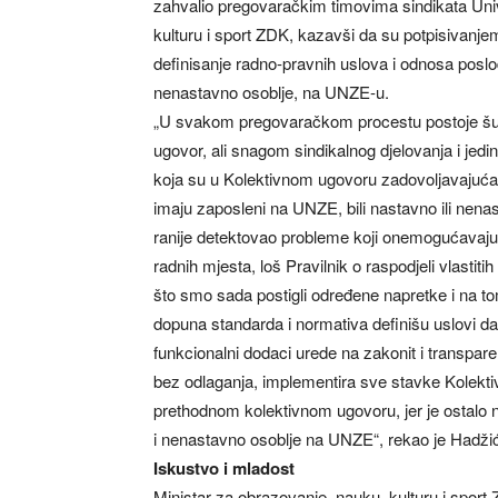
zahvalio pregovaračkim timovima sindikata Unive
kulturu i sport ZDK, kazavši da su potpisivanje
definisanje radno-pravnih uslova i odnosa posloda
nenastavno osoblje, na UNZE-u.
„U svakom pregovaračkom procestu postoje šumov
ugovor, ali snagom sindikalnog djelovanja i jedi
koja su u Kolektivnom ugovoru zadovoljavajuća 
imaju zaposleni na UNZE, bili nastavno ili nenas
ranije detektovao probleme koji onemogućavaju n
radnih mjesta, loš Pravilnik o raspodjeli vlastit
što smo sada postigli određene napretke i na tom 
dopuna standarda i normativa definišu uslovi da
funkcionalni dodaci urede na zakonit i transp
bez odlaganja, implementira sve stavke Kolekt
prethodnom kolektivnom ugovoru, jer je ostalo 
i nenastavno osoblje na UNZE“, rekao je Hadži
Iskustvo i mladost
Ministar za obrazovanje, nauku, kulturu i sport