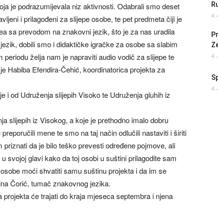
Ru
a koja je podrazumijevala niz aktivnosti. Odabrali smo deset
4.
jeni i prilagođeni za slijepe osobe, te pet predmeta čiji je
ea sa prevodom na znakovni jezik, što je za nas uradila
Pr
i jezik, dobili smo i didaktičke igračke za osobe sa slabim
Z
 periodu želja nam je napraviti audio vodič za slijepe te
4.
je Habiba Efendira-Čehić, koordinatorica projekta za
S
4.
 i od Udruženja slijepih Visoko te Udruženja gluhih iz
a slijepih iz Visokog, a koje je prethodno imalo dobru
eporučili mene te smo na taj način odlučili nastaviti i širiti
 priznati da je bilo teško prevesti određene pojmove, ali
 u svojoj glavi kako da toj osobi u suštini prilagodite sam
sobe moći shvatiti samu suštinu projekta i da im se
Berina Čorić, tumač znakovnog jezika.
projekta će trajati do kraja mjeseca septembra i njena