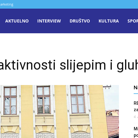
arketing
aša
AKTUELNO
INTERVIEW
DRUŠTVO
KULTURA
SPO
iječ
aktivnosti slijepim i g
enica
N
R
z
4.
Mi
po