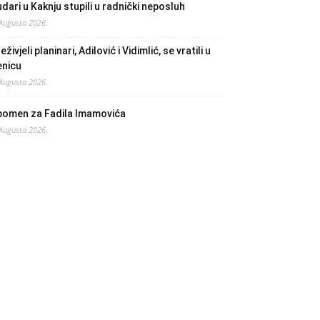
dari u Kaknju stupili u radnički neposluh
 Augusta 2026.
eživjeli planinari, Adilović i Vidimlić, se vratili u
enicu
 Augusta 2026.
pomen za Fadila Imamovića
 Augusta 2026.