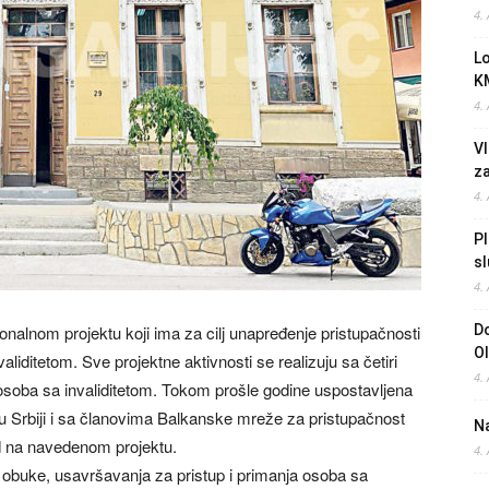
4.
L
K
4.
Vl
z
4.
Pl
sl
4.
onalnom projektu koji ima za cilj unapređenje pristupačnosti
Do
O
iditetom. Sve projektne aktivnosti se realizuju sa četiri
4.
osoba sa invaliditetom. Tokom prošle godine uspostavljena
 Srbiji i sa članovima Balkanske mreže za pristupačnost
Na
ad na navedenom projektu.
4.
, obuke, usavršavanja za pristup i primanja osoba sa