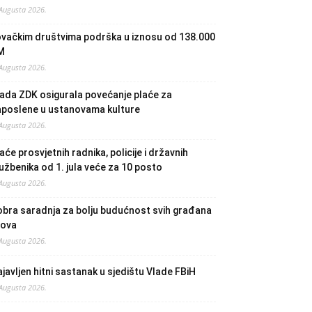
 Augusta 2026.
ovačkim društvima podrška u iznosu od 138.000
M
 Augusta 2026.
ada ZDK osigurala povećanje plaće za
aposlene u ustanovama kulture
 Augusta 2026.
aće prosvjetnih radnika, policije i državnih
užbenika od 1. jula veće za 10 posto
 Augusta 2026.
bra saradnja za bolju budućnost svih građana
lova
 Augusta 2026.
javljen hitni sastanak u sjedištu Vlade FBiH
 Augusta 2026.