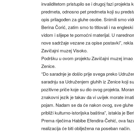
invaliditetom pristupilo se i drugoj fazi projekt
predmeta, odnosno pet predmeta koji su predstavl
opis prilagođen za gluhe osobe. Snimili smo vid
Berina Čorić, zatim smo to titlovali i na englesk
vidom i slijepe te pomoćni materijal. U narednom
nove sadržaje vezane za opise postavki”, rekla 
Zavičajni muzej Visoko.
Podršku u ovom projektu Zavičajni muzej imao je
Zenice.
“Do saradnje je došlo prije svega preko Udruženj
saradnju sa Udruženjem gluhih iz Zenice koji su pr
pozitivne priče koje su dio ovog projekta. Moram
znakovni jezik je takav da vi uvijek morate imati
pojam. Nadam se da će nakon ovog, sve gluhe o
približi kulturno-istorijska baština”, istakla je 
Prema riječima Habibe Efendira-Čehić, ova faza 
realizacija će biti obilježena na poseban način.