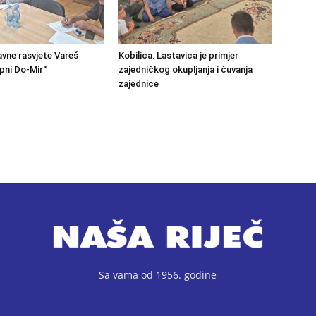
avne rasvjete Vareš
Kobilica: Lastavica je primjer
pni Do-Mir“
zajedničkog okupljanja i čuvanja
zajednice
Sa vama od 1956. godine