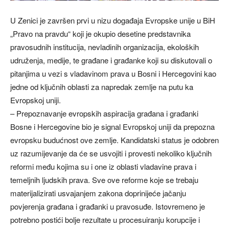
U Zenici je završen prvi u nizu događaja Evropske unije u BiH
„Pravo na pravdu“ koji je okupio desetine predstavnika
pravosudnih institucija, nevladinih organizacija, ekoloških
udruženja, medije, te građane i građanke koji su diskutovali o
pitanjima u vezi s vladavinom prava u Bosni i Hercegovini kao
jedne od ključnih oblasti za napredak zemlje na putu ka
Evropskoj uniji.
– Prepoznavanje evropskih aspiracija građana i građanki
Bosne i Hercegovine bio je signal Evropskoj uniji da prepozna
evropsku budućnost ove zemlje. Kandidatski status je odobren
uz razumijevanje da će se usvojiti i provesti nekoliko ključnih
reformi među kojima su i one iz oblasti vladavine prava i
temeljnih ljudskih prava. Sve ove reforme koje se trebaju
materijalizirati usvajanjem zakona doprinijeće jačanju
povjerenja građana i građanki u pravosuđe. Istovremeno je
potrebno postići bolje rezultate u procesuiranju korupcije i