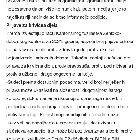
pravosuđu da su oni servis građanima i građankama i da je
neizostavno da oni više komuniciraju putem medija jer je to
najefikasniji način da se bitne informacije podijele.
Prijave za krivična djela
Prema Izvještaju o radu Kantonalnog tužilaštva Zeničko-
dobojskog kantona za 2021. godinu, najveći broj prijava odnosi
se na krivična djela protiv zdravlja ljudi i protiv okoliša,
poljoprivrede i prirodnih dobara. Također, postoji značajan broj
prijava za krivična djela protiv pravosuđa, protiv podmićivanja i
protiv službene i druge odgovorne funkcije.
-Sudeći prema dostupnim podacima, veliki broj neriješenih
prijava može ukazivati na složenost i dugotrajnost istraga
korupcije, dok smanjenje ukupnog broja istraga može biti
posljedica opadanja broja prijava ili promjene prioriteta u borbi
protiv korupcije. Porast broja osuđujućih presuda može
ukazivati na poboljšanje u procesuiranju i dokazivanju
slučajeva korupcije, što može biti pozitivan znak u borbi protiv
korupcije -zaključio je Denis Džidić direktor BIRN-a BiH.