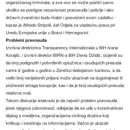
organiziranog kriminala, a sve ovo se može postići samo
ukoliko se postigne nezavisnost pravosuđa i policije i ako
državni zvaničnici budu hrabri i posvećeni svom zadatku -
kazao je Alfredo Stripolli, šef Odjela za vladavinu prava pri
Uredu Evropske unije u Bosni i Hercegovini.
Problemi pravosuđa
Izvršna direktorica Transparency Internationala u BiH Ivana
Korajlić, i izvršni direktor BIRN-a BiH Denis Džidić, ocijenili su
da broj podignutih i potvrđenih optužnica i osuđujućih presuda
varira iz godine u godinu u Zeničko-dobojskom kantonu, a da
veliki broj neriješenih prijava može ukazivati na dugotrajnost ili
složenost istraga korupcije, kao i da je broj osuđujućih presuda
relativno mali.
Tokom diskusije istaknuto je da najveći problem pravosuđa
jeste njegova zatvorenost, odbijanje da se uđe u konstruktivan
dijalog s medijima, organizacijama civilnog društva koji
kritikuju i insistiraju na informacijama. Važno je ukazati