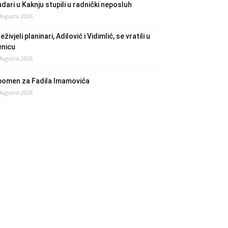
dari u Kaknju stupili u radnički neposluh
 Augusta 2026.
eživjeli planinari, Adilović i Vidimlić, se vratili u
enicu
 Augusta 2026.
pomen za Fadila Imamovića
 Augusta 2026.