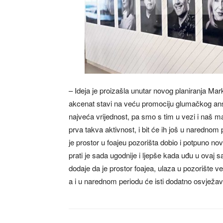
– Ideja je proizašla unutar novog planiranja Ma
akcenat stavi na veću promociju glumačkog ansa
najveća vrijednost, pa smo s tim u vezi i naš mar
prva takva aktivnost, i bit će ih još u narednom
je prostor u foajeu pozorišta dobio i potpuno no
prati je sada ugodnije i ljepše kada uđu u ovaj sa
dodaje da je prostor foajea, ulaza u pozorište 
a i u narednom periodu će isti dodatno osvježa