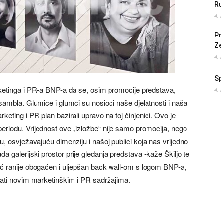
Ru
4.
Pr
Z
4.
S
rketinga i PR-a BNP-a da se, osim promocije predstava,
4.
mbla. Glumice i glumci su nosioci naše djelatnosti i naša
keting i PR plan bazirali upravo na toj činjenici. Ovo je
 periodu. Vrijednost ove „izložbe“ nije samo promocija, nego
vu, osvježavajuću dimenziju i našoj publici koja nas vrijedno
da galerijski prostor prije gledanja predstava -kaže Škiljo te
već ranije obogaćen i uljepšan back wall-om s logom BNP-a,
vati novim marketinškim i PR sadržajima.