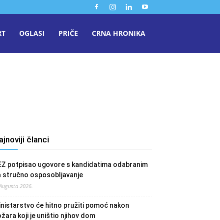
RT
OGLASI
PRIČE
CRNA HRONIKA
ajnoviji članci
EZ potpisao ugovore s kandidatima odabranim
a stručno osposobljavanje
 Augusta 2026.
nistarstvo će hitno pružiti pomoć nakon
žara koji je uništio njihov dom