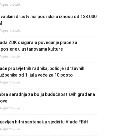
 Augusta 2026.
ovačkim društvima podrška u iznosu od 138.000
M
 Augusta 2026.
ada ZDK osigurala povećanje plaće za
aposlene u ustanovama kulture
 Augusta 2026.
aće prosvjetnih radnika, policije i državnih
užbenika od 1. jula veće za 10 posto
 Augusta 2026.
bra saradnja za bolju budućnost svih građana
lova
 Augusta 2026.
javljen hitni sastanak u sjedištu Vlade FBiH
 Augusta 2026.