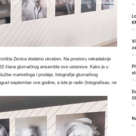
4.
L
K
4.
Vl
z
4.
orišta Zenica dodatno ukrašen. Na prostoru nekadašnje
je 22 člana glumačkog ansambla ove ustanove. Kako je u
Pl
sl
j Službe marketinga i prodaje, fotografije glumačkog
4.
st-septembar ove godine, a iste je radio (fotografisao, ne
Do
O
4.
Na
4.