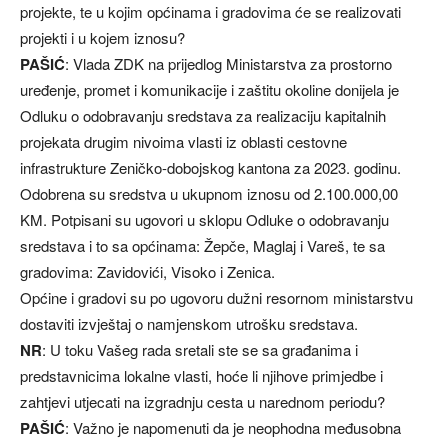
projekte, te u kojim općinama i gradovima će se realizovati
projekti i u kojem iznosu?
PAŠIĆ
: Vlada ZDK na prijedlog Ministarstva za prostorno
uređenje, promet i komunikacije i zaštitu okoline donijela je
Odluku o odobravanju sredstava za realizaciju kapitalnih
projekata drugim nivoima vlasti iz oblasti cestovne
infrastrukture Zeničko-dobojskog kantona za 2023. godinu.
Odobrena su sredstva u ukupnom iznosu od 2.100.000,00
KM. Potpisani su ugovori u sklopu Odluke o odobravanju
sredstava i to sa općinama: Žepče, Maglaj i Vareš, te sa
gradovima: Zavidovići, Visoko i Zenica.
Općine i gradovi su po ugovoru dužni resornom ministarstvu
dostaviti izvještaj o namjenskom utrošku sredstava.
NR
: U toku Vašeg rada sretali ste se sa građanima i
predstavnicima lokalne vlasti, hoće li njihove primjedbe i
zahtjevi utjecati na izgradnju cesta u narednom periodu?
PAŠIĆ
: Važno je napomenuti da je neophodna međusobna