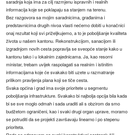
saradnja koja ima za cilj razmjenu ispravnih i realnih
informacija koje se poklapaju sa stanjem na terenu.
Bez razgovora sa mojim saradnicima, građanima i
predstavnicima drugih nivoa vlasti nećemo dobiti u konačnici
onaj rezultat koji svi priželjkujemo, a to je poboljšanje kvaliteta
života u našem kantonu. Rekonstrukcijom, sanacijom ili
izgradnjom novih cesta popravlja se sveopće stanje kako u
kantonu tako i u lokalnim zajednicama. Ja, kao resorni
ministar, trebam uvijek raspolagati sa realnim i istinitim
informacijama koje će svakako biti uzete u razmatranje
prilikom pravljenja plana koji se tiče cesta.
Svaka općina i grad ima svoje prioritete u segmentu
poboljšanja infrastrukture. Svakako bi najbolja opcija bila kada
bi se sve moglo odmah i sada uraditi ali s obzirom da smo
budžetom ograničeni, kao i svaki drugi organ uprave, moramo
se potruditi da se projekti završavaju linearno i po stepenu
prioriteta.
Rado se odazovem na svaki konstruktivni sastanak čiji