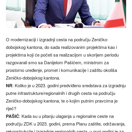
O modernizaciji i izgradnji cesta na području Zeničko-
dobojskog kantona, do sada realizovanim projektima kao i
projektima koji će početi sa realizacijom u skorijem periodu
razgovarali smo sa Danijelom Pašićem, ministrom za
prostorno uređenje, promet i komunikacije i zaštitu okoliša
Zeničko-dobojskog kantona.
NR
: Koliko je u 2023. godini predviđeno sredstava za izgradnju
putne infrastrukture/regionalnih i drugih cesta na području
Zeničko-dobojskog kantona, te o kojim putnim pravcima je
riječ?
PAŠIĆ
: Kada su u pitanju ulaganja u regionalne ceste na
području ZDK u 2023. godini, prema Planu zaštite, održavanja,
rekonstrukcije i izgradnje regionalnih cesta, u ovoj godini je za