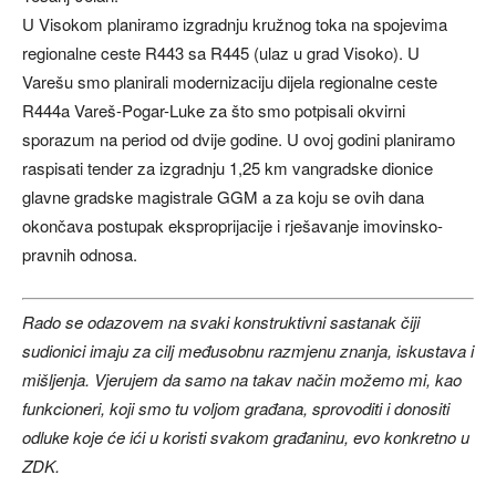
U Visokom planiramo izgradnju kružnog toka na spojevima
regionalne ceste R443 sa R445 (ulaz u grad Visoko). U
Varešu smo planirali modernizaciju dijela regionalne ceste
R444a Vareš-Pogar-Luke za što smo potpisali okvirni
sporazum na period od dvije godine. U ovoj godini planiramo
raspisati tender za izgradnju 1,25 km vangradske dionice
glavne gradske magistrale GGM a za koju se ovih dana
okončava postupak eksproprijacije i rješavanje imovinsko-
pravnih odnosa.
Rado se odazovem na svaki konstruktivni sastanak čiji
sudionici imaju za cilj međusobnu razmjenu znanja, iskustava i
mišljenja. Vjerujem da samo na takav način možemo mi, kao
funkcioneri, koji smo tu voljom građana, sprovoditi i donositi
odluke koje će ići u koristi svakom građaninu, evo konkretno u
ZDK.