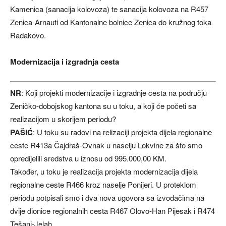
Kamenica (sanacija kolovoza) te sanacija kolovoza na R457
Zenica-Arnauti od Kantonalne bolnice Zenica do kružnog toka
Radakovo.
Modernizacija i izgradnja cesta
NR
: Koji projekti modernizacije i izgradnje cesta na području
Zeničko-dobojskog kantona su u toku, a koji će početi sa
realizacijom u skorijem periodu?
PAŠIĆ
: U toku su radovi na relizaciji projekta dijela regionalne
ceste R413a Čajdraš-Ovnak u naselju Lokvine za što smo
opredijelili sredstva u iznosu od 995.000,00 KM.
Također, u toku je realizacija projekta modernizacija dijela
regionalne ceste R466 kroz naselje Ponijeri. U proteklom
periodu potpisali smo i dva nova ugovora sa izvođačima na
dvije dionice regionalnih cesta R467 Olovo-Han Pijesak i R474
Tešanj-Jelah.