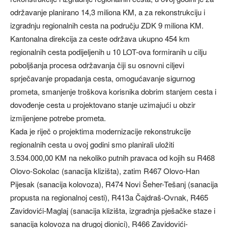
održavanje planirano 14,3 miliona KM, a za rekonstrukciju i
izgradnju regionalnih cesta na području ZDK 9 miliona KM.
Kantonalna direkcija za ceste održava ukupno 454 km
regionalnih cesta podijeljenih u 10 LOT-ova formiranih u cilju
poboljšanja procesa održavanja čiji su osnovni ciljevi
sprječavanje propadanja cesta, omogućavanje sigurnog
prometa, smanjenje troškova korisnika dobrim stanjem cesta i
dovođenje cesta u projektovano stanje uzimajući u obzir
izmijenjene potrebe prometa.
Kada je riječ o projektima modernizacije rekonstrukcije
regionalnih cesta u ovoj godini smo planirali uložiti
3.534.000,00 KM na nekoliko putnih pravaca od kojih su R468
Olovo-Sokolac (sanacija klizišta), zatim R467 Olovo-Han
Pijesak (sanacija kolovoza), R474 Novi Šeher-Tešanj (sanacija
propusta na regionalnoj cesti), R413a Čajdraš-Ovnak, R465
Zavidovići-Maglaj (sanacija klizišta, izgradnja pješačke staze i
sanacija kolovoza na drugoj dionici), R466 Zavidovići-