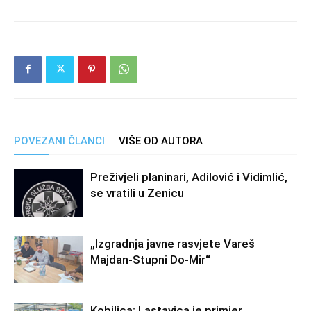
POVEZANI ČLANCI
VIŠE OD AUTORA
Preživjeli planinari, Adilović i Vidimlić,
se vratili u Zenicu
„Izgradnja javne rasvjete Vareš
Majdan-Stupni Do-Mir“
Kobilica: Lastavica je primjer