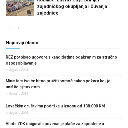
zajedničkog okupljanja i čuvanja
zajednice
Najnoviji članci
REZ potpisao ugovore s kandidatima odabranim za stručno
osposobljavanje
4. Augusta 2026.
Ministarstvo će hitno pružiti pomoć nakon požara koji je
uništio njihov dom
4. Augusta 2026.
Lovačkim društvima podrška u iznosu od 138.000 KM
4. Augusta 2026.
Vlada ZDK osigurala povećanje plaće za zaposlene u