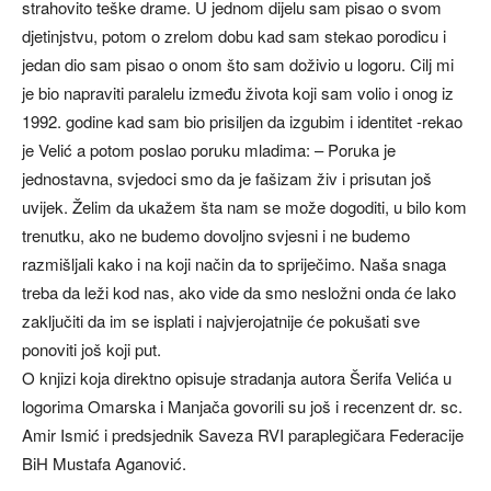
strahovito teške drame. U jednom dijelu sam pisao o svom
djetinjstvu, potom o zrelom dobu kad sam stekao porodicu i
jedan dio sam pisao o onom što sam doživio u logoru. Cilj mi
je bio napraviti paralelu između života koji sam volio i onog iz
1992. godine kad sam bio prisiljen da izgubim i identitet -rekao
je Velić a potom poslao poruku mladima: – Poruka je
jednostavna, svjedoci smo da je fašizam živ i prisutan još
uvijek. Želim da ukažem šta nam se može dogoditi, u bilo kom
trenutku, ako ne budemo dovoljno svjesni i ne budemo
razmišljali kako i na koji način da to spriječimo. Naša snaga
treba da leži kod nas, ako vide da smo nesložni onda će lako
zaključiti da im se isplati i najvjerojatnije će pokušati sve
ponoviti još koji put.
O knjizi koja direktno opisuje stradanja autora Šerifa Velića u
logorima Omarska i Manjača govorili su još i recenzent dr. sc.
Amir Ismić i predsjednik Saveza RVI paraplegičara Federacije
BiH Mustafa Aganović.