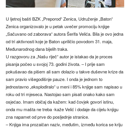
U ljetnoj bašti BZK „Preporod“ Zenica, Udruženje „Baton“
Zenica organizovalo je u petak uvečer promociju knjige
„Sačuvano od zaborava“ autora Šerifa Velića. Bila je ovo jedna
od tri aktivnosti koje je Baton upriličio povodom 31. maja,
Međunarodnog dana bijelih traka.
U razgovoru za „Našu riječ“ autor je istakao da je proces
pisanja počeo u svojoj 73. godini života. – I prije sam
pokušavao da pišem ali sam dolazio u takve duševne krize da
sam pravio višegodišnje pauze. I onda je jednom to
jednostavno „eksplodiralo“ u meni i 85% knjige sam napisao u
roku od tri mjeseca. Nastojao sam pisati onako kako sam
osjećao. Imam običaj da kažem: kad čovjek govori istinu,
onda mu mašta ne treba -kaže Velić i dodaje da cijelu knjigu
zna napamet od prve do posljednje stranice.
– Knjiga ima prozaičan naziv, međutim, između korica se kriju