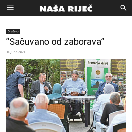
Naša
Društvo
riječ
“Sačuvano od zaborava”
8. Juna 2021.
Zenica