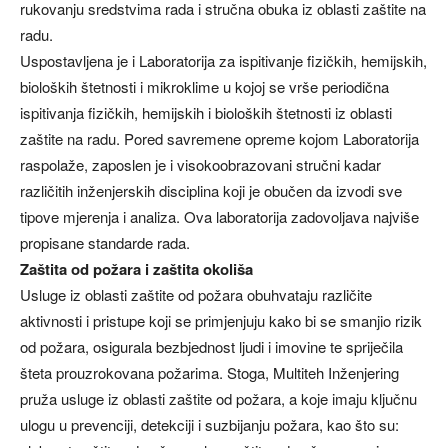
rukovanju sredstvima rada i stručna obuka iz oblasti zaštite na
radu.
Uspostavljena je i Laboratorija za ispitivanje fizičkih, hemijskih,
bioloških štetnosti i mikroklime u kojoj se vrše periodična
ispitivanja fizičkih, hemijskih i bioloških štetnosti iz oblasti
zaštite na radu. Pored savremene opreme kojom Laboratorija
raspolaže, zaposlen je i visokoobrazovani stručni kadar
različitih inženjerskih disciplina koji je obučen da izvodi sve
tipove mjerenja i analiza. Ova laboratorija zadovoljava najviše
propisane standarde rada.
Zaštita od požara i zaštita okoliša
Usluge iz oblasti zaštite od požara obuhvataju različite
aktivnosti i pristupe koji se primjenjuju kako bi se smanjio rizik
od požara, osigurala bezbjednost ljudi i imovine te spriječila
šteta prouzrokovana požarima. Stoga, Multiteh Inženjering
pruža usluge iz oblasti zaštite od požara, a koje imaju ključnu
ulogu u prevenciji, detekciji i suzbijanju požara, kao što su: