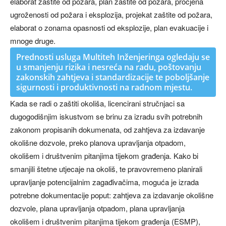
elaborat zaštite od požara, plan zaštite od požara, procjena
ugroženosti od požara i eksplozija, projekat zaštite od požara,
elaborat o zonama opasnosti od eksplozije, plan evakuacije i
mnoge druge.
Prednosti usluga Multiteh Inženjeringa ogledaju se
u smanjenju rizika i nesreća na radu, poštovanju
zakonskih zahtjeva i standardizacije te poboljšanje
sigurnosti i produktivnosti na radnom mjestu.
Kada se radi o zaštiti okoliša, licencirani stručnjaci sa
dugogodišnjim iskustvom se brinu za izradu svih potrebnih
zakonom propisanih dokumenata, od zahtjeva za izdavanje
okolišne dozvole, preko planova upravljanja otpadom,
okolišem i društvenim pitanjima tijekom građenja. Kako bi
smanjili štetne utjecaje na okoliš, te pravovremeno planirali
upravljanje potencijalnim zagađivačima, moguća je izrada
potrebne dokumentacije poput: zahtjeva za izdavanje okolišne
dozvole, plana upravljanja otpadom, plana upravljanja
okolišem i društvenim pitanjima tijekom građenja (ESMP),