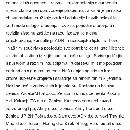
potencijalnih opasnosti, razvoj i implementacija sigurnosnih
mjera: planiranje i sprovođenje procedura za smanjenje rizika,
obuka radnika: pružanje obuke i edukacije iz svih oblasti iz
kojih nude usluge, praćenje i revizije: periodična provjera i
revizija sistema zaštite na radu, izdavanje atesta,
projektovanje, konsalting, ADR i inspekcijsko tijelo za liftove.
“Naš tim stručnjaka posjeduje sve potrebne certifikate i licence
u svim oblastima iz kojih nudimo naše usluge. S višegodišnjim
iskustvom u raznim industrijama i rudarstvu, mi smo pouzdani
partneri za sigurnost na radu. Naš uspjeh ogleda se kroz
brojne uspješne projekte i saradnje sa renomiranim klijentima.
Neki od naših zadovoljnih klijenata su: Kantonalna bolnica
Zenica, ArcelorMittal d.o.o. Zenica,Tvornica cementa Kakanj
d.d. Kakanj; ITC d.o.o. Zenica, Kazneno popravni zavod
zatvorenog tipa, Almy d.o.o. Zenica; Almy-transport d.o.o.
Zenica, JP BH Pošta d.o.o. Sarajevo; ADK d.o.o. Novi Travnik;
Madi d.o.o. Tešanj; Hering d.d. Široki Brijeg; Euro–asfalt d.o.o.