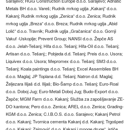
Sarajevo; HGG Construction Europe d.o.o. Sarajevo; Adriatic
Metals BH d.o.o. Vareš; Rudnik mrkog uglja „Kakanj“ d.o.o.
Kakanj; Rudnik mrkog uglja „Zenica“ d.o.o. Zenica; Rudnik
mrkog uglja „Breza“ d.o.o. Breza; Rudnik mrkog uglja „Abid
Lolić“ d.o.o. Travnik; Rudnik uglja „Gračanica“ d.o.o. Gornji
Vakuf -Uskoplje; Prevent Group; NANSI d.o.o. Žepče AS
d.o.o. Jelah-Tešanj; Hifa d.o.o. Tešanj; Hifa-Oil d.o.o. Tešanj;
Artisan d.o.o. Tešanj;; Pobjeda d.d. Tešanj; Preis d.o.o. Usora;
Liquivex d.o.o. Usora; Mepromex d.o.o. Tešanj; SM3 d.o.o.
Tešanj; Koala paintings d.o.o. Tešanj; Excel Assemblies BH
d.o.o. Maglaj; JP Toplana d.d. Tešanj; Natron d.d. Maglaj;
Željezara Ilijaš d.d. Ilijaš; Bio-Šamp d.o.o. Tešanj; Euro-Roal
d.o.o. Doboj Jug; Euro-Metali Doboj Jug; Budo-Export d.o.o.
Žepče; MGM Farm d.o.o. Kakanj; Služba za zapošljavanje ZE-
DO kantona; Pero d.o.o. Zenica; AREL d.o.o. Zenica; Grading-
KGM d.o.o. Zenica; C.I.B.O.S. d.o.o. Sarajevo; Kakanj Petrol
d.o.o. Kakanj; Tvornica cementa Kakanj d.d. Kakanj; Trgošped
d.o.o. Kakanj; Zaimović d.o.o. Kakanj i mnoge druge“, ističe