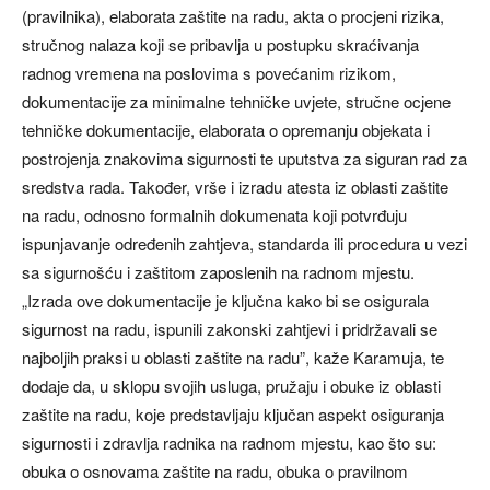
(pravilnika), elaborata zaštite na radu, akta o procjeni rizika,
stručnog nalaza koji se pribavlja u postupku skraćivanja
radnog vremena na poslovima s povećanim rizikom,
dokumentacije za minimalne tehničke uvjete, stručne ocjene
tehničke dokumentacije, elaborata o opremanju objekata i
postrojenja znakovima sigurnosti te uputstva za siguran rad za
sredstva rada. Također, vrše i izradu atesta iz oblasti zaštite
na radu, odnosno formalnih dokumenata koji potvrđuju
ispunjavanje određenih zahtjeva, standarda ili procedura u vezi
sa sigurnošću i zaštitom zaposlenih na radnom mjestu.
„Izrada ove dokumentacije je ključna kako bi se osigurala
sigurnost na radu, ispunili zakonski zahtjevi i pridržavali se
najboljih praksi u oblasti zaštite na radu”, kaže Karamuja, te
dodaje da, u sklopu svojih usluga, pružaju i obuke iz oblasti
zaštite na radu, koje predstavljaju ključan aspekt osiguranja
sigurnosti i zdravlja radnika na radnom mjestu, kao što su:
obuka o osnovama zaštite na radu, obuka o pravilnom