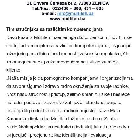
Tim stručnjaka sa različitim kompetencijama
Kako kažu iz Multiteh Inženjeringa d.o.o. Zenica, njihov tim se
sastoji od stručnjaka sa različitim kompetencijama, uključujući
inženjering, medicinu, bezbjednost i zakonsku regulativu, što
im omogućava da pruže sveobuhvatne usluge za svoje
klijente.
„Naša misija je da pomognemo kompanijama i organizacijama
da stvore sigurno i zdravo radno okruženje za svoje radnike.
Kroz našu stručnost i pristup, želimo smanjiti rizike i nesreće
na radu, poštovati zakonske zahtjeve i standardizaciju te
unaprijediti produktivnost na radnom mjestu”, kaže Maja
Karamuja, direktorica Multiteh Inženjering d.o.o. Zenica.
Nude širok spektar usluga kako u industriji tako i u rudarstvu,
uključujući: procjenu rizika: identifikacija i evaluacija