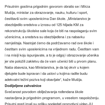
Prisutnim gostima prigodnim govorom obratio se i Mirza
Mušija, ministar za obrazovanje, nauku, kulturu i sport,
čestitavši svim uposlenicima Dan škole. „Ministarstvo je
obezbijedilo sredstva u iznosu od 125 hiljada KM za
rekonstrukciju školske sale koja će biti na raspolaganju svim
učenicima, a sredstva su obezbijeđena i za nabavku
namještaja. Nastojat ćemo da podržavamo rad ove škole i
čestitam svim uposlenicima na vrijednom radu. Čestitam vam
i na misiji koju ispunjavate, a to je odgoj i obrazovanje učenika
jer ste položili zakletvu da će vam učenici biti u prvom planu.
Naša obaveza, kao Ministarstva, je da taj okvir u kojem
djelujete bude ispravan i da uslovi u kojima radite budu
adekvatni težini poziva koji obavljate“, kaže Mušija.
Dodijeljene zahvalnice
Svečanost povodom obilježavanja rođendana škole
nastavljena je prigodnim programom, u veselom raspoloženju.
Prisutni gosti imali su priliku pogledati promotivni video JU