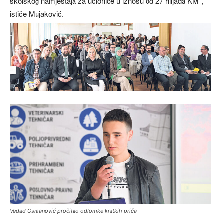
školskog namještaja za učionice u iznosu od 27 hiljada KM“,
ističe Mujaković.
Vedad Osmanović pročitao odlomke kratkih priča