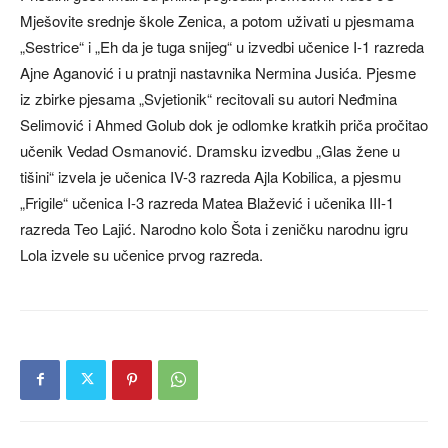
Mješovite srednje škole Zenica, a potom uživati u pjesmama
„Sestrice“ i „Eh da je tuga snijeg“ u izvedbi učenice I-1 razreda
Ajne Aganović i u pratnji nastavnika Nermina Jusića. Pjesme
iz zbirke pjesama „Svjetionik“ recitovali su autori Neđmina
Selimović i Ahmed Golub dok je odlomke kratkih priča pročitao
učenik Vedad Osmanović. Dramsku izvedbu „Glas žene u
tišini“ izvela je učenica IV-3 razreda Ajla Kobilica, a pjesmu
„Frigile“ učenica I-3 razreda Matea Blažević i učenika III-1
razreda Teo Lajić. Narodno kolo Šota i zeničku narodnu igru
Lola izvele su učenice prvog razreda.