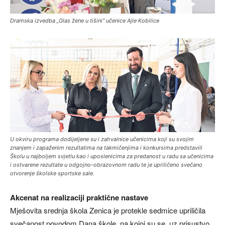
Dramska izvedba „Glas žene u tišini“ učenice Ajle Kobilice
U okviru programa dodijeljene su i zahvalnice učenicima koji su svojim
znanjem i zapaženim rezultatima na takmičenjima i konkursima predstavili
Školu u najboljem svjetlu kao i uposlenicima za predanost u radu sa učenicima
i ostvarene rezultate u odgojno-obrazovnom radu te je upriličeno svečano
otvorenje školske sportske sale.
Akcenat na realizaciji praktične nastave
Mješovita srednja škola Zenica je protekle sedmice upriličila
svečanost povodom Dana škole, na kojoj su se, uz prisustvo