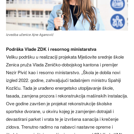
Izvedba učenice Ajne Aganović
Podrška Vlade ZDK i resornog ministarstva
Veliku podršku u realizaciji projekata Mješovite srednje škole
Zenica pruža Vlada Zeničko-dobojskog kantona i premijer
Nezir Pivić kao i resorno ministarstvo. „Škola je dobila novi
izgled 2022. godine, zahvaljujući tadašnjem ministru Spahiji
Kozliću. Tada je urađeno energetsko utopljavanje škole,
fasada, zamjena prozora i rekonstrukcija mašinskih instalacija.
Ove godine završen je projekat rekonstrukcije školske
sportske dvorane, u okviru kojeg je zamjenjen dotrajali i
devastirani parket i vrata te je izvršena sanacija i krečenje
zidova. Trenutno radimo na nabavci nastavne opreme i