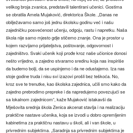
velikog broja zvanica, predstavili talentirani učenici. Gostima
se obratila Amela Mujaković, direktorica Škole. „Danas ne
obilježavamo samo još jednu školsku godinu već i našu
zajedničku posvećenost učenju, odgoju, rastu i napretku. Naša
škola nije samo mjesto gdje stičemo znanje. Ona je prostor u
kojem razvijamo prijateljstva, poštovanje, odgovornost i
zajedništvo. Svaki učenik koji prođe kroz naše učionice donosi
nešto vrijedno, a zajedno stvaramo sredinu koja nas inspiriše
da budemo bolji, da se uspinjemo i da ne odustajemo. Iza nas
stoje godine truda i nisu svi izazovi prošli bez teškoća. No,
kroz sve te trenutke, kao školska zajednica, učili smo kako da
zajedno prebrodimo prepreke i da napredujemo povezujući se
sa lokalnom zajednicom“, kaže Mujaković istakavši da
Mješovita srednja škola Zenica akcenat stavlja i na realizaciju
praktične nastave učenika, koja se izvodi u dobro opremljenim
kabinetima za praktičnu nastavu u školi, ali i van škole, u
privrednim subjektima. „Saradnja sa privrednim subjektima je