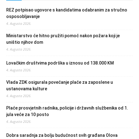
REZ potpisao ugovore s kandidatima odabranim za stručno
osposobljavanje
4. Augusta 2026.
Ministarstvo će hitno pružiti pomoć nakon požara koji je
uništio njihov dom
4. Augusta 2026.
Lovačkim društvima podrška u iznosu od 138.000 KM
4. Augusta 2026.
Vlada ZDK osigurala povećanje plaće za zaposlene u
ustanovama kulture
4. Augusta 2026.
Plaće prosvjetnih radnika, policije i državnih službenika od 1.
jula veće za 10 posto
4. Augusta 2026.
Dobra saradnja za bolju budućnost svih građana Olova