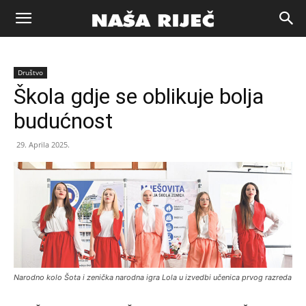
Naša
Društvo
riječ
Škola gdje se oblikuje bolja
budućnost
Zenica
29. Aprila 2025.
Narodno kolo Šota i zenička narodna igra Lola u izvedbi učenica prvog razreda